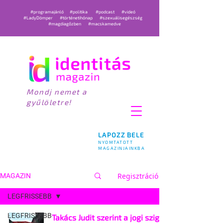
#programajánló
#politika
#podcast
#videó
#LadyDömper
#történetihónap
#szexuálisegészség
#magdiagőzben
#macskamedve
Mondj nemet a
gyűlöletre!
LAPOZZ BELE
NYOMTATOTT
MAGAZINJAINKBA
Regisztráció
MAGAZIN
LEGFRISSEBB
LEGFRISSEBB
Takács Judit szerint a jogi szigor