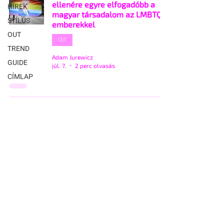
ellenére egyre elfogadóbb a
HÍREK
magyar társadalom az LMBTQ-
STÍLUS
emberekkel
OUT
OUT
TREND
Adam Jurewicz
GUIDE
júl. 7.
2 perc olvasás
CÍMLAP