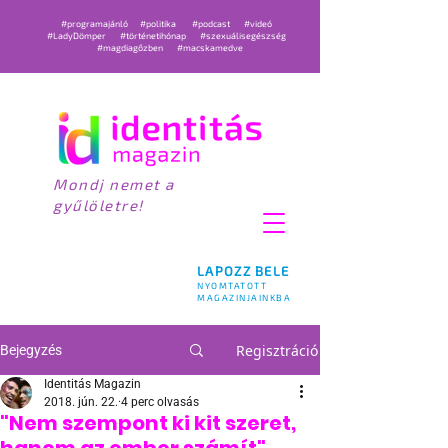
#programajánló
#politika
#podcast
#videó
#LadyDömper
#történetihónap
#szexuálisegészség
#magdiagőzben
#macskamedve
Mondj nemet a
gyűlöletre!
LAPOZZ BELE
NYOMTATOTT
MAGAZINJAINKBA
Regisztráció
Bejegyzés
Identitás Magazin
2018. jún. 22.
4 perc olvasás
"Nem szempont ki kit szeret,