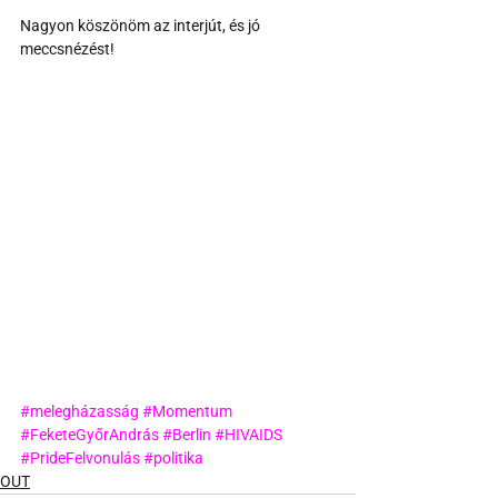
Nagyon köszönöm az interjút, és jó 
meccsnézést!
#melegházasság
#Momentum
#FeketeGyőrAndrás
#Berlin
#HIVAIDS
#PrideFelvonulás
#politika
OUT