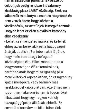
hamis állításokat párosítanak össze. A 
célpontjuk pedig rendszerint valamely 
kisebbség pl: az LMBT közösség. Ezekre a 
választók mint kutya a csontra ráugranak és 
nem veszik észre, hogy közben a 
viselkedésük, az attitűdjeik is megváltoznak. 
Hogyan lehet ez ellen a gyűlölet kampány 
ellen védekezni?
- Lehet, csak rengeteg munka, és kellenek 
ehhez az emberek akik ezt a hazugságot 
átlátják pl: ti is itt Berlinben, akik látjátok, 
hogy miért fontos egy befogadó 
közösségben élni. El kell mondanotok a 
Magyarországon élő rokonaitoknak, 
barátaitoknak, hogy mi az igazság pl: a 
menekültekkel kapcsolatban, de ez ugyanúgy 
igaz a melegekre, vagy bármely más 
kisebbséggel kapcsolatban. Azért meg nem 
tudom, nem akarom és nem is fogom őket 
hibáztatni, hogy egy nagyon komoly 
hazugsággépezet állításait elhitték. Ez 
egyedül a kormány politikai bűne. Sok 