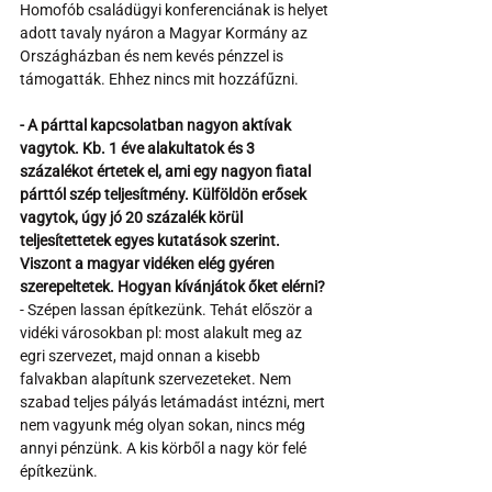
Homofób családügyi konferenciának is helyet 
adott tavaly nyáron a Magyar Kormány az 
Országházban és nem kevés pénzzel is 
támogatták. Ehhez nincs mit hozzáfűzni.
- A párttal kapcsolatban nagyon aktívak 
vagytok. Kb. 1 éve alakultatok és 3 
százalékot értetek el, ami egy nagyon fiatal 
párttól szép teljesítmény. Külföldön erősek 
vagytok, úgy jó 20 százalék körül 
teljesítettetek egyes kutatások szerint. 
Viszont a magyar vidéken elég gyéren 
szerepeltetek. Hogyan kívánjátok őket elérni?
- Szépen lassan építkezünk. Tehát először a 
vidéki városokban pl: most alakult meg az 
egri szervezet, majd onnan a kisebb 
falvakban alapítunk szervezeteket. Nem 
szabad teljes pályás letámadást intézni, mert 
nem vagyunk még olyan sokan, nincs még 
annyi pénzünk. A kis körből a nagy kör felé 
építkezünk.