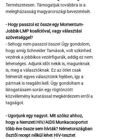
Természetesen. Támogatjuk továbbra is a 
melegházasság magyarországi bevezetését.
- Hogy passzol ez össze egy Momentum-
Jobbik-LMP koalícióval, vagy választási 
szövetséggel?
- Sehogy nem passzol össze! Úgy gondolom, 
hogy amíg Schneider Tamások, volt szkinhed 
vezérek a jobbikos vezérfigurák, addig ez nem 
lehetséges. Adjunk időt nekik is, magunknak 
is, meg a választóknak. Ez az ötlet csak 
felmerült egyes választóink fejében, így a 
pártnak is reagálni kell. Úgy gondoltam a 
látogatásaim során egy rögtönzött 
közvélemény kutatással megkérdezem erről a 
tagságot.
- Ugorjunk egy nagyot. Mit szólsz ahhoz, 
hogy a Nemzeti HIV/AIDS Munkacsoportot 
több éve össze sem hívták? Németországban 
ősztől recept nélkül lehet HIV-tesztet 