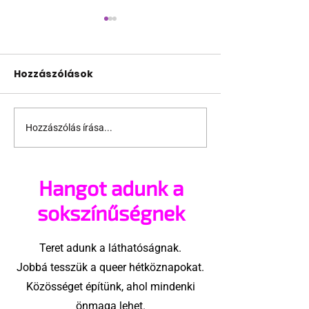
Hozzászólások
Hozzászólás írása...
Pécs és Pride: egy
Fico már az a
ingoványos
nemű párok
kapcsolat története
házasságától
Hangot adunk a
sokszínűségnek
Teret adunk a láthatóságnak.
Jobbá tesszük a queer hétköznapokat.
Közösséget építünk, ahol mindenki
önmaga lehet.