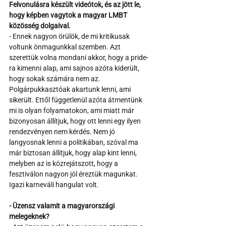
Felvonulásra készült videótok, és az jött le, 
hogy képben vagytok a magyar LMBT 
közösség dolgaival.
- Ennek nagyon örülök, de mi kritikusak 
voltunk önmagunkkal szemben. Azt 
szerettük volna mondani akkor, hogy a pride-
ra kimenni alap, ami sajnos azóta kiderült, 
hogy sokak számára nem az. 
Polgárpukkasztóak akartunk lenni, ami 
sikerült. Ettől függetlenül azóta átmentünk 
mi is olyan folyamatokon, ami miatt már 
bizonyosan állítjuk, hogy ott lenni egy ilyen 
rendezvényen nem kérdés. Nem jó 
langyosnak lenni a politikában, szóval ma 
már biztosan állítjuk, hogy alap kint lenni, 
melyben az is közrejátszott, hogy a 
fesztiválon nagyon jól éreztük magunkat. 
Igazi karneváli hangulat volt.
- Üzensz valamit a magyarországi 
melegeknek? 