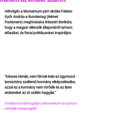
hanem az ember számít"
Hétvégén a Momentum párt elnöke Fekete-
Győr András a Bundestag (Német 
Parlament) meghívására érkezett Berlinbe, 
hogy a magyar ellenzék állapotáról tartson 
előadást, és fiatal politikusokat inspiráljon.
"Kényes témák, nem férnek bele az úgymond 
keresztény szellemű kormány elképzeléseibe, 
azzal ez a kormány nem törődik és az ilyen 
embereket az út szélén hagyják."
Továbbra is támogatja a Momentum az azonos 
neműek házasságát! 