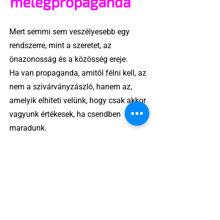
melegpropaganda
Mert semmi sem veszélyesebb egy
rendszerre, mint a szeretet, az
önazonosság és a közösség ereje.
Ha van propaganda, amitől félni kell, az
nem a szivárványzászló, hanem az,
amelyik elhiteti velünk, hogy csak akkor
vagyunk értékesek, ha csendben
maradunk.
A „melegpropaganda” valójában
láthatóság, önazonosság, jogkövetelés
– és ez bizony szexi.
2 perc olvasás