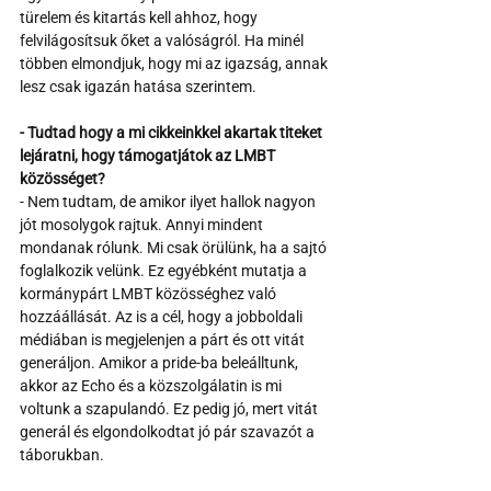
türelem és kitartás kell ahhoz, hogy 
felvilágosítsuk őket a valóságról. Ha minél 
többen elmondjuk, hogy mi az igazság, annak 
lesz csak igazán hatása szerintem.
- Tudtad hogy a mi cikkeinkkel akartak titeket 
lejáratni, hogy támogatjátok az LMBT 
közösséget?
- Nem tudtam, de amikor ilyet hallok nagyon 
jót mosolygok rajtuk. Annyi mindent 
mondanak rólunk. Mi csak örülünk, ha a sajtó 
foglalkozik velünk. Ez egyébként mutatja a 
kormánypárt LMBT közösséghez való 
hozzáállását. Az is a cél, hogy a jobboldali 
médiában is megjelenjen a párt és ott vitát 
generáljon. Amikor a pride-ba beleálltunk, 
akkor az Echo és a közszolgálatin is mi 
voltunk a szapulandó. Ez pedig jó, mert vitát 
generál és elgondolkodtat jó pár szavazót a 
táborukban. 