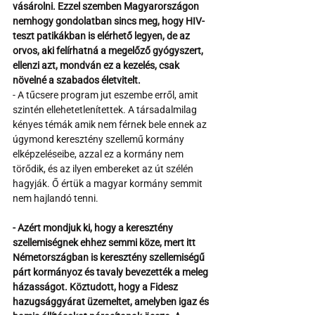
vásárolni. Ezzel szemben Magyarországon 
nemhogy gondolatban sincs meg, hogy HIV-
teszt patikákban is elérhető legyen, de az 
orvos, aki felírhatná a megelőző gyógyszert, 
ellenzi azt, mondván ez a kezelés, csak 
növelné a szabados életvitelt.
- A tűcsere program jut eszembe erről, amit 
szintén ellehetetlenítettek. A társadalmilag 
kényes témák amik nem férnek bele ennek az 
úgymond keresztény szellemű kormány 
elképzeléseibe, azzal ez a kormány nem 
törődik, és az ilyen embereket az út szélén 
hagyják. Ő értük a magyar kormány semmit 
nem hajlandó tenni.
- Azért mondjuk ki, hogy a keresztény 
szellemiségnek ehhez semmi köze, mert itt 
Németországban is keresztény szellemiségű 
párt kormányoz és tavaly bevezették a meleg 
házasságot. Köztudott, hogy a Fidesz 
hazugsággyárat üzemeltet, amelyben igaz és 