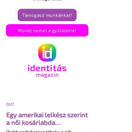
Támogasd munkánkat!
Mondj nemet a gyűlöletre!
OUT
Egy amerikai lelkész szerint
a női kosárlabda
transzneműséghez vezet