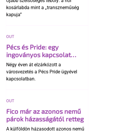
Újabb szélsőséges téboly: a női
kosárlabda mint a „transzneműség
kapuja”
OUT
Pécs és Pride: egy
ingoványos kapcsolat
története
Négy éven át elzárkózott a
városvezetés a Pécs Pride ügyével
kapcsolatban.
OUT
Fico már az azonos nemű
párok házasságától retteg
A külföldön házasodott azonos nemű