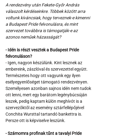
A rendezvény után Fekete-Győr András 
válaszolt kérdéseinkre. Többek között arra 
voltunk kíváncsiak, hogy terveznek-e kimenni 
a Budapest Pride felvonulásra, és mint 
szervezet továbbra is támogatják-e az 
azonos neműek házasságát?
- Idén is részt vesztek a Budapest Pride 
felvonuláson?
- Igen, nagyon készülünk. Kint lesznek az 
embereink, zászlóval és szervezettel együtt. 
Természetes hogy ott vagyunk egy ilyen 
esélyegyenlőséget támogató rendezvényen. 
Személyesen azonban sajnos idén nem tudok 
ott lenni, mert egy barátom legénybúcsúján 
leszek, pedig kaptam külön meghívót is a 
szervezőktől az esemény sztárfellépőjével 
Conchita Wursttal tartandó bankettra is. 
Persze ott is képviselve leszünk.
- Számomra profinak tűnt a tavalyi Pride 