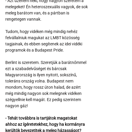
- Azt üzenem neki, hogy nagyon szeretem a 
melegeket! Én heteroszexuális vagyok, de sok 
meleg barátom van, és a pártban is 
rengetegen vannak.
Tudom, hogy vidéken még mindig nehéz 
felvállalniuk magukat az LMBT közösség 
tagjainak, és ebben segítenek az idei vidéki 
programok és a Budapest Pride.
Berlint is szeretem. Szeretjük a barátnőmmel 
ezt a szabadelvűséget és bárcsak 
Magyarország is ilyen nyitott, sokszínű, 
toleráns ország volna. Budapest nem 
mondom, hogy rossz úton halad, de azért 
még mindig nagyon sok melegnek vidéken 
szégyellnie kell magát. Ez pedig szerintem 
nagyon gáz!
- Tehát továbbra is tartjátok magatokat 
ahhoz az ígéretetekhez, hogy ha kormányra 
kerültök bevezetitek a meleg házasságot?