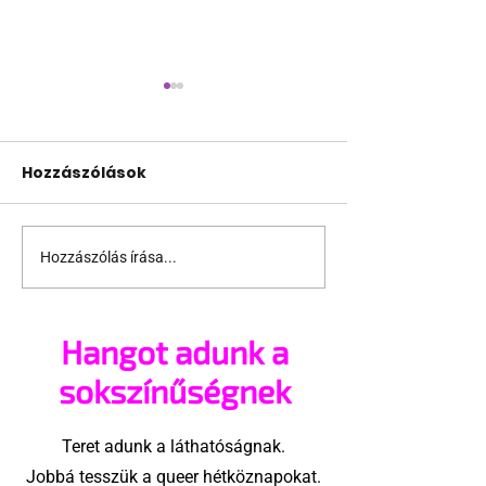
Hozzászólások
Hozzászólás írása...
A London Trans+ Pride
Kényszerű
szervezője nem volt
száműzetésb
hajlandó
orosz LMBTQ+ 
Hangot adunk a
ünnepségnek nevezni
utolsó nagy h
az eseményt- a BBC
sokszínűségnek
ezért törölte vele az
interjút
Teret adunk a láthatóságnak.
Jobbá tesszük a queer hétköznapokat.