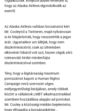
foglalkoznak. Kifejezte abbéli reményét is, 
hogy az Alaska Airlines elgondolkodik az 
esetről.
Az Alaska Airlines valóban bocsánatot kért 
Mr. Cooleytól a Twitteren, majd nyilvánosan 
is és felajánlották, hogy visszatérítik a jegye 
árát. Ugyanakkor azt állítják, hogy nem 
diszkriminációról, csak az ültetésben 
elkövetett hibáról volt szó, hiszen cégük zéró 
toleranciát hirdet mindenfajta 
diszkriminációval szemben.
Tény, hogy a légitársaság maximum 
pontszámot kapott a Human Rights 
Campaign nevű szervezet céges 
esélyegyenlőségi listájában, amely többek 
között a vállalatok LMBT alkalmazottaikkal 
szembeni hozzáállása alapján ad pontokat. 
Mr. Cooley a közösségi médián bejelentette, 
hogy elfogadta a bocsánatkérést...