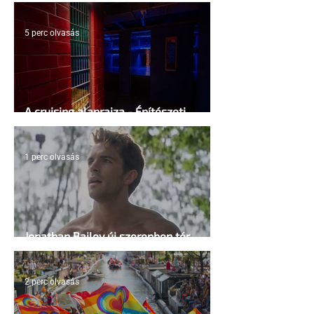
5 perc olvasás
A cruising alaprajza - Építészeti
irányelvek a vágy maximalizálására
1 perc olvasás
Jonathan Bailey új szerepben tér
vissza
2 perc olvasás