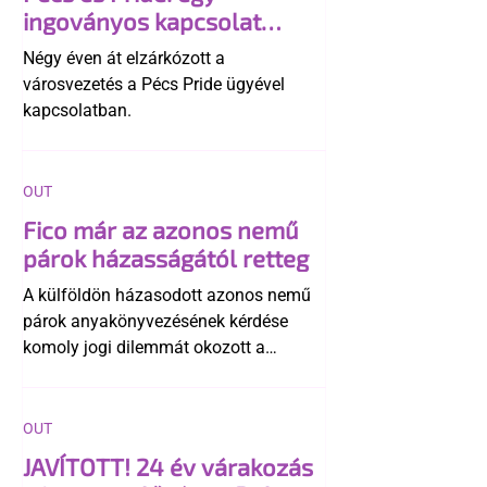
ingoványos kapcsolat
története
Négy éven át elzárkózott a
városvezetés a Pécs Pride ügyével
kapcsolatban.
OUT
Fico már az azonos nemű
párok házasságától retteg
A külföldön házasodott azonos nemű
párok anyakönyvezésének kérdése
komoly jogi dilemmát okozott a
szlovák belügynek, miközben Robert
Fico szerint az alkotmány
egyértelműen tiltja a házasságuk
OUT
elismerését. Közben az ellenzéken belül
JAVÍTOTT! 24 év várakozás
is vita robbant ki arról, hogy vissza