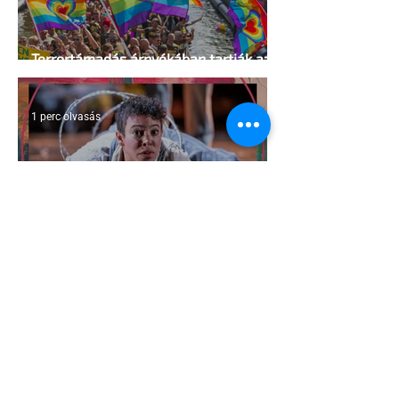
Terrortámadás árnyékában tartják az
idei WorldPride-ot Amszterdamban
1 perc olvasás
A London Trans+ Pride szervezője nem
volt hajlandó ünnepségnek nevezni az
eseményt- a BBC ezért törölte vele az
interjút
2 perc olvasás
Kényszerű száműzetésben az orosz
LMBTQ+ sajtó utolsó nagy hangja