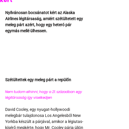
kért
Nyilvánosan bocsánatot kért az Alaska 
Airlines légitársaság, amiért szétültetett egy 
meleg párt azért, hogy egy heteró pár 
egymás mellé ülhessen.
Szétültettek egy meleg párt a repülőn
Nem tudom elhinni, hogy a 21. században egy 
légitársaság így viselkedjen 
David Cooley, egy nyugat-hollywoodi 
melegbár tulajdonosa Los Angelesből New 
Yorkba készült a párjával, amikor a légiutas-
kísérő megkérte, hogy Mr. Cooley párja üljön 