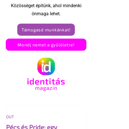
Közösséget építünk, ahol mindenki
önmaga lehet.
Támogasd munkánkat!
Mondj nemet a gyűlöletre!
OUT
Pécs és Pride: egy