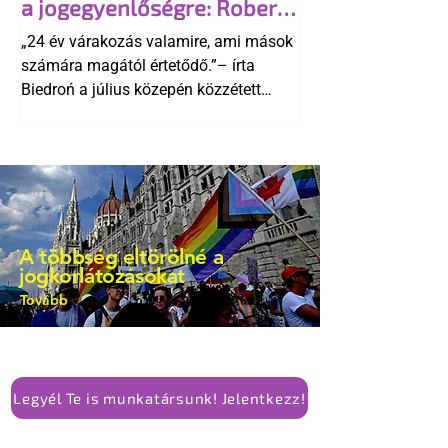
a jogegyenlőségre: Robert
kellene-e vonni a kormány konzervatív
Biedroń megindító üzenete
alkotmánymódosítását
„24 év várakozás valamire, ami mások
a lengyel bejegyzett
számára magától értetődő.”– írta
élettársi kapcsolatokért
Biedroń a július közepén közzétett
bejegyzésben.
A többség eltörölné a
jogkorlátozásokat
Tovább
Legyél Te is munkatársunk! Jelentkezz!