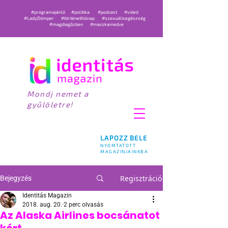
#programajánló
#politika
#podcast
#videó
#LadyDömper
#történetihónap
#szexuálisegészség
#magdiagőzben
#macskamedve
Mondj nemet a
gyűlöletre!
LAPOZZ BELE
NYOMTATOTT
MAGAZINJAINKBA
Regisztráció
Bejegyzés
Identitás Magazin
2018. aug. 20.
2 perc olvasás
Az Alaska Airlines bocsánatot