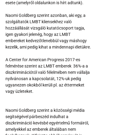
esete (amelyről oldalunkon is hírt adtunk).
Naomi Goldberg szerint azonban, aki egy, a 
szolgáltatók LMBT kliensekhez való 
hozzáállását vizsgáló kutatócsoport tagja, 
igen gyakori jelenég, hogy az LMBT 
embereket kedvezőtlenebbül vagy máshogy 
kezelik, ami pedig kihat a mindennapi életükre.
A Center for American Progress 2017-es 
felmérése szerint az LMBT emberek  36%-a a 
diszkriminációtól való félelmében nem vállalja 
nyilvánosan a kapcsolatát, 12%-uk pedig 
ugyanezen okokból kerüli pl. az éttermeket 
vagy üzleteket.
Naomi Goldberg szerint a közösségi média 
segítségével párbeszéd indulhat a 
diszkrimináció kevésbé egyértelmű formáiról, 
amelyekkel az emberek általában nem 