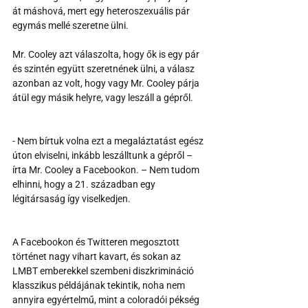
át máshová, mert egy heteroszexuális pár 
egymás mellé szeretne ülni.
Mr. Cooley azt válaszolta, hogy ők is egy pár 
és szintén együtt szeretnének ülni, a válasz 
azonban az volt, hogy vagy Mr. Cooley párja 
átül egy másik helyre, vagy leszáll a gépről.
- Nem bírtuk volna ezt a megaláztatást egész 
úton elviselni, inkább leszálltunk a gépről – 
írta Mr. Cooley a Facebookon. – Nem tudom 
elhinni, hogy a 21. században egy 
légitársaság így viselkedjen.
A Facebookon és Twitteren megosztott 
történet nagy vihart kavart, és sokan az 
LMBT emberekkel szembeni diszkrimináció 
klasszikus példájának tekintik, noha nem 
annyira egyértelmű, mint a coloradói pékség 