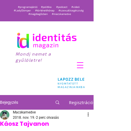
#programajánló
#politika
#podcast
#videó
#LadyDömper
#történetihónap
#szexuálisegészség
#magdiagőzben
#macskamedve
Mondj nemet a
gyűlöletre!
LAPOZZ BELE
NYOMTATOTT
MAGAZINJAINKBA
Regisztráció
Bejegyzés
Macskamedve
2018. nov. 19.
2 perc olvasás
Káosz Tajvanon