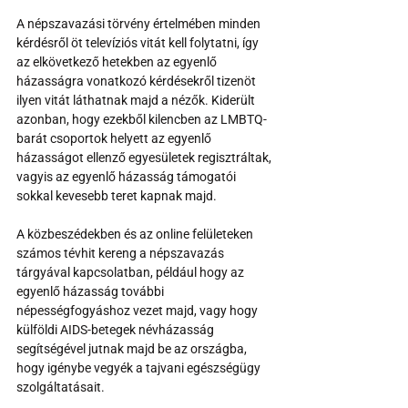
A népszavazási törvény értelmében minden 
kérdésről öt televíziós vitát kell folytatni, így 
az elkövetkező hetekben az egyenlő 
házasságra vonatkozó kérdésekről tizenöt 
ilyen vitát láthatnak majd a nézők. Kiderült 
azonban, hogy ezekből kilencben az LMBTQ-
barát csoportok helyett az egyenlő 
házasságot ellenző egyesületek regisztráltak, 
vagyis az egyenlő házasság támogatói 
sokkal kevesebb teret kapnak majd.
A közbeszédekben és az online felületeken 
számos tévhit kereng a népszavazás 
tárgyával kapcsolatban, például hogy az 
egyenlő házasság további 
népességfogyáshoz vezet majd, vagy hogy 
külföldi AIDS-betegek névházasság 
segítségével jutnak majd be az országba, 
hogy igénybe vegyék a tajvani egészségügy 
szolgáltatásait.