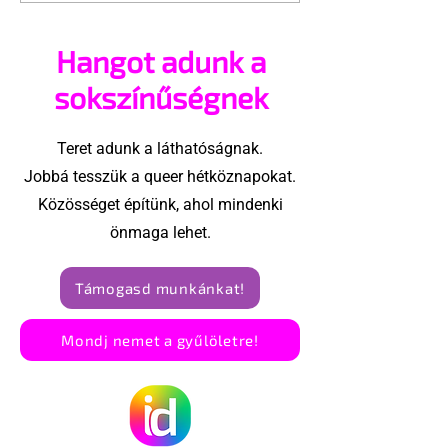
ajánlhatsz: Te is részt
szóló reklám
vehetsz a Pécs Pride
ki egy konzer
Hangot adunk a
megvalósításában
csoport az Eg
Államokban
sokszínűségnek
Teret adunk a láthatóságnak.
Jobbá tesszük a queer hétköznapokat.
Közösséget építünk, ahol mindenki
önmaga lehet.
Támogasd munkánkat!
Mondj nemet a gyűlöletre!