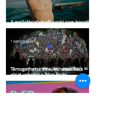
A mellrákszűrésről senki sem beszél a
mellkasi műtétek után - pedig kellene
1 perc olvasás
Támogathatsz és ajánlhatsz: Te is
részt vehetsz a Pécs Pride
megvalósításában
1 perc olvasás
Egy HIV-megelőzésről szóló reklámon
akadt ki egy konzervatív csoport az
Egyesült Államokban