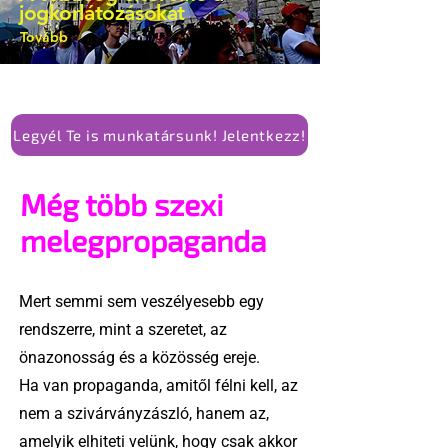
jogkorlátozásokat
Tovább
Legyél Te is munkatársunk! Jelentkezz!
Még több szexi
melegpropaganda
Mert semmi sem veszélyesebb egy
rendszerre, mint a szeretet, az
önazonosság és a közösség ereje.
Ha van propaganda, amitől félni kell, az
nem a szivárványzászló, hanem az,
amelyik elhiteti velünk, hogy csak akkor