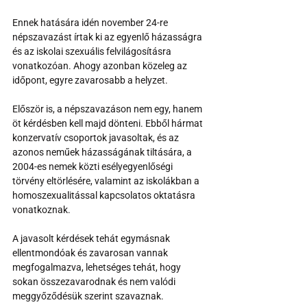
Ennek hatására idén november 24-re 
népszavazást írtak ki az egyenlő házasságra 
és az iskolai szexuális felvilágosításra 
vonatkozóan. Ahogy azonban közeleg az 
időpont, egyre zavarosabb a helyzet.
Először is, a népszavazáson nem egy, hanem 
öt kérdésben kell majd dönteni. Ebből hármat 
konzervatív csoportok javasoltak, és az 
azonos neműek házasságának tiltására, a  
2004-es nemek közti esélyegyenlőségi 
törvény eltörlésére, valamint az iskolákban a 
homoszexualitással kapcsolatos oktatásra 
vonatkoznak.
A javasolt kérdések tehát egymásnak 
ellentmondóak és zavarosan vannak 
megfogalmazva, lehetséges tehát, hogy 
sokan összezavarodnak és nem valódi 
meggyőződésük szerint szavaznak.