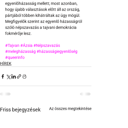
egyenlőházasság mellett; most azonban, 
hogy újabb választások előtt áll az ország, 
pártjából többen kihátráltak az ügy mögül. 
Megfigyelők szerint az egyenlő házasságról 
szóló népszavazás a tajvani demokrácia 
fokmérője lesz.
#Tajvan
#Ázsia
#Népszavazás
#melegházasság
#házasságiegyenlőség
#queerinfo
HÍREK
Az összes megtekintése
Friss bejegyzések