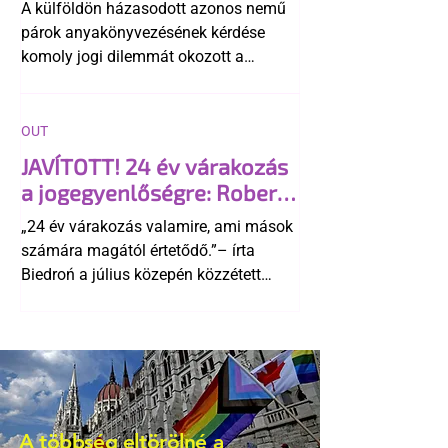
A külföldön házasodott azonos nemű
párok anyakönyvezésének kérdése
komoly jogi dilemmát okozott a
szlovák belügynek, miközben Robert
Fico szerint az alkotmány
egyértelműen tiltja a házasságuk
OUT
elismerését. Közben az ellenzéken belül
JAVÍTOTT! 24 év várakozás
is vita robbant ki arról, hogy vissza
a jogegyenlőségre: Robert
kellene-e vonni a kormány konzervatív
Biedroń megindító üzenete
alkotmánymódosítását
„24 év várakozás valamire, ami mások
a lengyel bejegyzett
számára magától értetődő.”– írta
élettársi kapcsolatokért
Biedroń a július közepén közzétett
bejegyzésben.
A többség eltörölné a