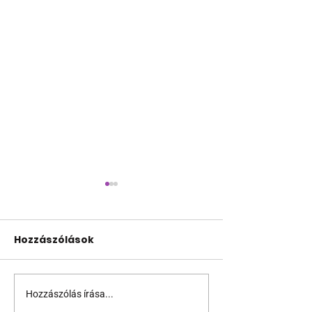
Hozzászólások
Hozzászólás írása...
Támogathatsz és
Egy HIV-mege