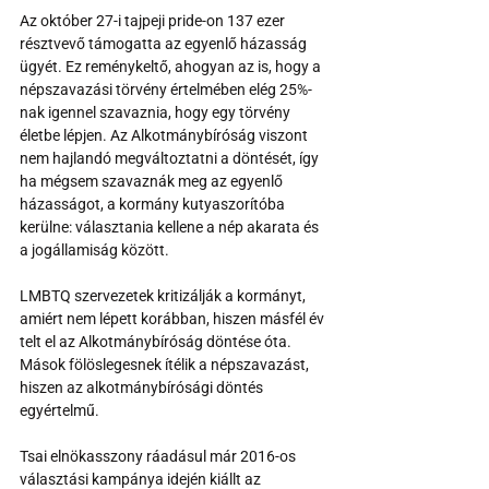
Az október 27-i tajpeji pride-on 137 ezer 
résztvevő támogatta az egyenlő házasság 
ügyét. Ez reménykeltő, ahogyan az is, hogy a 
népszavazási törvény értelmében elég 25%-
nak igennel szavaznia, hogy egy törvény 
életbe lépjen. Az Alkotmánybíróság viszont 
nem hajlandó megváltoztatni a döntését, így 
ha mégsem szavaznák meg az egyenlő 
házasságot, a kormány kutyaszorítóba 
kerülne: választania kellene a nép akarata és 
a jogállamiság között.
LMBTQ szervezetek kritizálják a kormányt, 
amiért nem lépett korábban, hiszen másfél év 
telt el az Alkotmánybíróság döntése óta. 
Mások fölöslegesnek ítélik a népszavazást, 
hiszen az alkotmánybírósági döntés 
egyértelmű.
Tsai elnökasszony ráadásul már 2016-os 
választási kampánya idején kiállt az 