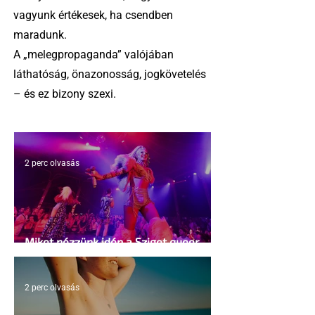
vagyunk értékesek, ha csendben
maradunk.
A „melegpropaganda” valójában
láthatóság, önazonosság, jogkövetelés
– és ez bizony szexi.
2 perc olvasás
Miket nézzünk idén a Sziget queer
sátrában?
2 perc olvasás