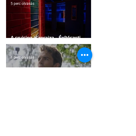
5 perc olvasás
A cruising alaprajza - Építészeti
irányelvek a vágy maximalizálására
1 perc olvasás
Jonathan Bailey új szerepben tér
vissza
2 perc olvasás