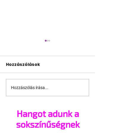
Hozzászólások
Hozzászólás írása...
Pécs és Pride: egy
Fico már az a
ingoványos
nemű párok
kapcsolat története
házasságától
Hangot adunk a
sokszínűségnek