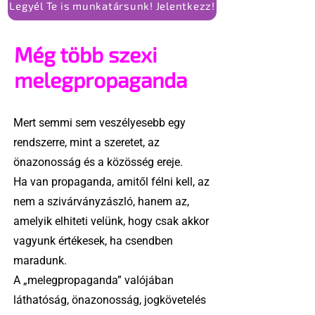
Legyél Te is munkatársunk! Jelentkezz!
Még több szexi
melegpropaganda
Mert semmi sem veszélyesebb egy
rendszerre, mint a szeretet, az
önazonosság és a közösség ereje.
Ha van propaganda, amitől félni kell, az
nem a szivárványzászló, hanem az,
amelyik elhiteti velünk, hogy csak akkor
vagyunk értékesek, ha csendben
maradunk.
A „melegpropaganda” valójában
láthatóság, önazonosság, jogkövetelés