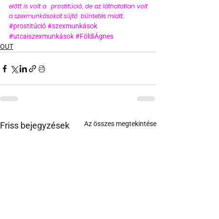
előtt is volt a  prostitúció, de az láthatatlan volt 
a szexmunkásokat sújtó  büntetés miatt. 
#prostitúció
#szexmunkások
#utcaiszexmunkások
#FöldiÁgnes
OUT
Az összes megtekintése
Friss bejegyzések