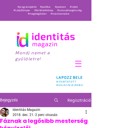
#programajánló
#politika
#podcast
#videó
#LadyDömper
#történetihónap
#szexuálisegészség
#magdiagőzben
#macskamedve
Mondj nemet a
gyűlöletre!
LAPOZZ BELE
NYOMTATOTT
MAGAZINJAINKBA
Regisztráció
Bejegyzés
Identitás Magazin
2018. dec. 21.
2 perc olvasás
Fáznak a legősibb mesterség