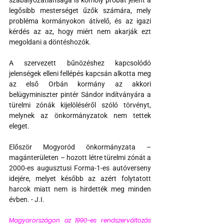
szabályozatlansága is komoly próbát jelent a 
legősibb mesterséget űzők számára, mely 
probléma kormányokon átívelő, és az igazi 
kérdés az az, hogy miért nem akarják ezt 
megoldani a döntéshozók.
A szervezett bűnözéshez kapcsolódó 
jelenségek elleni fellépés kapcsán alkotta meg 
az első Orbán kormány az akkori 
belügyminiszter pintér Sándor indítványára a 
türelmi zónák kijelöléséről szóló törvényt, 
melynek az önkormányzatok nem tettek 
eleget.
Először Mogyoród önkormányzata – 
magánterületen – hozott létre türelmi zónát a 
2000-es augusztusi Forma-1-es autóverseny 
idejére, melyet később az azért folytatott 
harcok miatt nem is hirdették meg minden 
évben. - J.I.
Magyarországon az 1990-es rendszerváltozás 