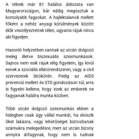
A télnek már 81 halálos áldozata van 
Magyarországon, bár eddig megúsztuk a 
komolyabb fagyokat. A hajléktalanok mellett 
főként a nehéz anyagi körülmények között 
élők veszélyeztettek télen, ugyanis rájuk nincs 
aki figyeljen.
Hasonló helyzetben vannak az utcán dolgozó 
meleg illetve biszexuális szexmunkások. 
Sajnos nem esik rájuk elég figyelem, így kívül 
esnek a szociális ellátórendszeren, vagy a civil 
szervezetek látókörén. Pedig az AIDS 
prevenció mellett és STD gondozáson túl, arra 
is figyelni kellene, hogy ezek az emberek ne 
fagyjanak halálra munka közben.
Több utcán dolgozó szexmunkás ebben a 
hidegben csak úgy vállal munkát, ha elviszik 
őket lakásra, vagy lehetőséget biztosítanak 
számukra melegedésre, mert az utcán bizony 
annyira átfagynak, hogy nem is tudnak 