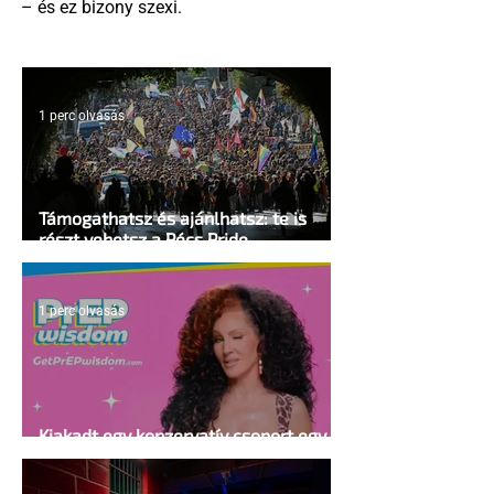
– és ez bizony szexi.
1 perc olvasás
Támogathatsz és ajánlhatsz: te is
részt vehetsz a Pécs Pride
megvalósításában
1 perc olvasás
Kiakadt egy konzervatív csoport egy
HIV-megelőzésről szóló reklámon