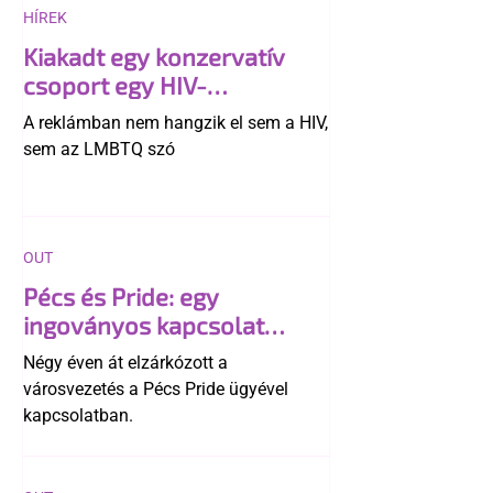
HÍREK
Kiakadt egy konzervatív
csoport egy HIV-
megelőzésről szóló
A reklámban nem hangzik el sem a HIV,
reklámon
sem az LMBTQ szó
OUT
Pécs és Pride: egy
ingoványos kapcsolat
története
Négy éven át elzárkózott a
városvezetés a Pécs Pride ügyével
kapcsolatban.