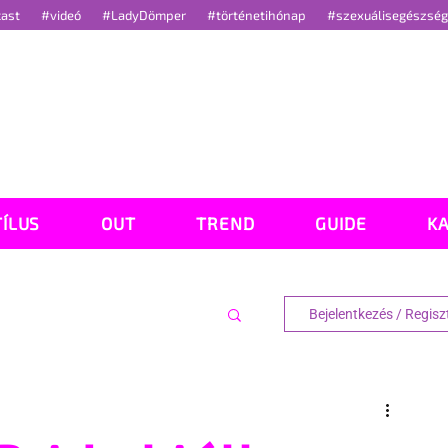
cast
#videó
#LadyDömper
#történetihónap
#szexuálisegészsé
TÍLUS
OUT
TREND
GUIDE
K
Bejelentkezés / Regisz