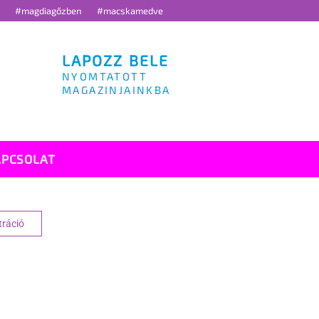
g
#magdiagőzben
#macskamedve
LAPOZZ BELE
NYOMTATOTT
MAGAZINJAINKBA
APCSOLAT
tráció