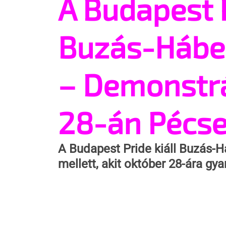
A Budapest P
Buzás-Hábel
– Demonstrá
28-án Pécse
A Budapest Pride kiáll Buzás-H
mellett, akit október 28-ára gya