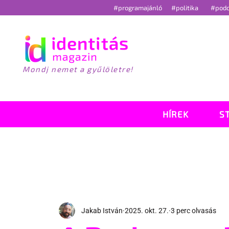
#programajánló
#politika
#pod
Mondj nemet a gyűlöletre!
HÍREK
S
Jakab István
2025. okt. 27.
3 perc olvasás