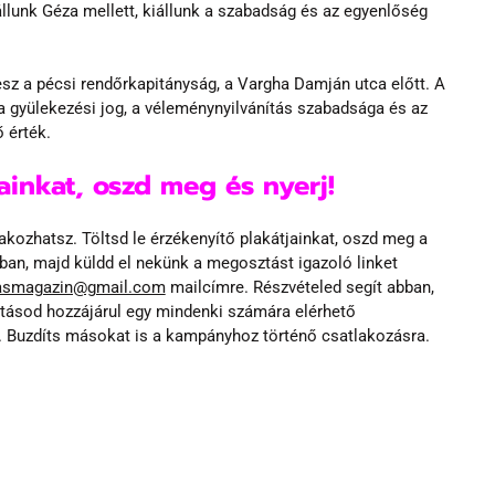
llunk Géza mellett, kiállunk a szabadság és az egyenlőség 
sz a pécsi rendőrkapitányság, a Vargha Damján utca előtt. A 
a gyülekezési jog, a véleménynyilvánítás szabadsága és az 
 érték.
jainkat, oszd meg és nyerj!
ozhatsz. Töltsd le érzékenyítő plakátjainkat, oszd meg a 
ban, majd küldd el nekünk a megosztást igazoló linket 
tasmagazin@gmail.com
 mailcímre. Részvételed segít abban, 
ásod hozzájárul egy mindenki számára elérhető 
 Buzdíts másokat is a kampányhoz történő csatlakozásra. 