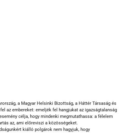
rország, a Magyar Helsinki Bizottság, a Háttér Társaság és 
fel az embereket: emeljék fel hangjukat az igazságtalanság 
Az esemény célja, hogy mindenki megmutathassa: a félelem 
tartás az, ami előreviszi a közösségeket.
dságunkért kiálló polgárok nem hagyjuk, hogy 