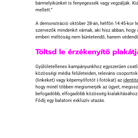
bármelyikünket is fenyegessék vagy vegzálják. Kiá
mellett.”
A demonstráció október 28-án, hétfőn 14:45-kor le
szervezők mindenkit várnak, aki hisz abban, hogy 
emberi méltóság nem büntetendő, hanem védendő
Töltsd le érzékenyítő plakát
Gyűlöletellenes kampányunkhoz egyszerűen csatlak
közösségi média felületeiden, releváns csoportok
(linkeket) vagy képernyőfotót (-fotókat) az 
identi
hogy minél többen megismerjék az ügyet, megoszt
befogadóbb, elfogadóbb közösség kialakításához.
Fődíj egy balatoni exkluzív utazás.