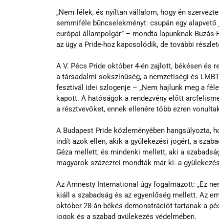
„Nem félek, és nyíltan vállalom, hogy én szervez
semmiféle bűncselekményt: csupán egy alapvető 
európai állampolgár” – mondta lapunknak Buzás-H
az ügy a Pride-hoz kapcsolódik, de további részle
A V. Pécs Pride október 4-én zajlott, békésen és re
a társadalmi sokszínűség, a nemzetiségi és LMB
fesztivál idei szlogenje – „Nem hajlunk meg a fél
kapott. A hatóságok a rendezvény előtt arcfelism
a résztvevőket, ennek ellenére több ezren vonultak
A Budapest Pride közleményében hangsúlyozta, hog
indít azok ellen, akik a gyülekezési jogért, a szab
Géza mellett, és mindenki mellett, aki a szabadság
magyarok százezrei mondták már ki: a gyülekezés
Az Amnesty International úgy fogalmazott: „Ez n
kiáll a szabadság és az egyenlőség mellett. Az emb
október 28-án békés demonstrációt tartanak a péc
jogok és a szabad gyülekezés védelmében.