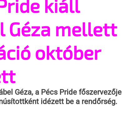
ride kiáll
 Géza mellett
ció október
tt
ábel Géza, a Pécs Pride főszervezője 
núsítottként idézett be a rendőrség. 