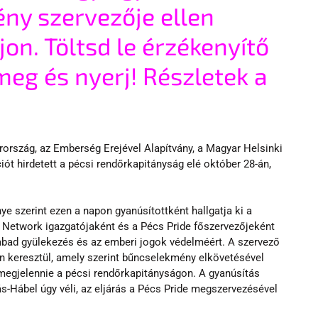
ny szervezője ellen 
jon. 
Töltsd le érzékenyítő 
meg és nyerj! Részletek a 
rország, az Emberség Erejével Alapítvány, a Magyar Helsinki 
t hirdetett a pécsi rendőrkapitányság elé október 28-án, 
 szerint ezen a napon gyanúsítottként hallgatja ki a 
 Network igazgatójaként és a Pécs Pride főszervezőjeként 
abad gyülekezés és az emberi jogok védelméért. A szervező 
n keresztül, amely szerint bűncselekmény elkövetésével 
megjelennie a pécsi rendőrkapitányságon. A gyanúsítás 
s-Hábel úgy véli, az eljárás a Pécs Pride megszervezésével 