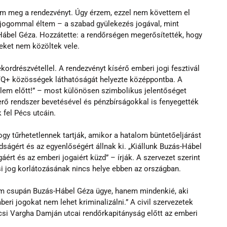
tem meg a rendezvényt. Úgy érzem, ezzel nem követtem el 
jogommal éltem – a szabad gyülekezés jogával, mint 
ábel Géza. Hozzátette: a rendőrségen megerősítették, hogy 
teket nem közöltek vele.
kordrészvétellel. A rendezvényt kísérő emberi jogi fesztivál 
TQ+ közösségek láthatóságát helyezte középpontba. A 
elem előtt!” – most különösen szimbolikus jelentőséget 
erő rendszer bevetésével és pénzbírságokkal is fenyegették 
 fel Pécs utcáin.
y tűrhetetlennek tartják, amikor a hatalom büntetőeljárást 
adságért és az egyenlőségért állnak ki. „Kiállunk Buzás-Hábel 
áért és az emberi jogaiért küzd” – írják. A szervezet szerint 
i jog korlátozásának nincs helye ebben az országban.
em csupán Buzás-Hábel Géza ügye, hanem mindenkié, aki 
eri jogokat nem lehet kriminalizálni.” A civil szervezetek 
si Vargha Damján utcai rendőrkapitányság előtt az emberi 