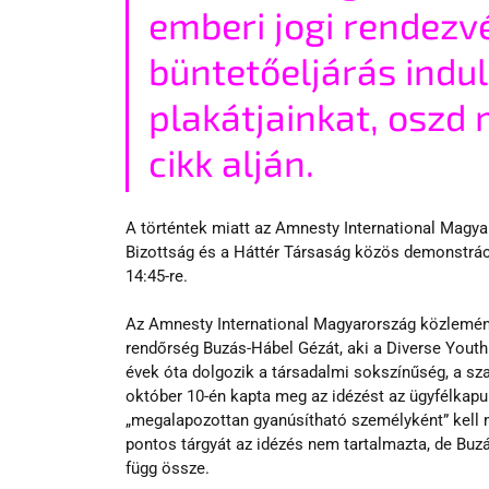
emberi jogi rendezvé
büntetőeljárás indul
plakátjainkat, oszd 
cikk alján.
A történtek miatt az Amnesty International Magya
Bizottság és a Háttér Társaság közös demonstráció
14:45-re.
Az Amnesty International Magyarország közleménye
rendőrség Buzás-Hábel Gézát, aki a Diverse Youth
évek óta dolgozik a társadalmi sokszínűség, a sz
október 10-én kapta meg az idézést az ügyfélkapu
„megalapozottan gyanúsítható személyként” kell 
pontos tárgyát az idézés nem tartalmazta, de Buzá
függ össze.