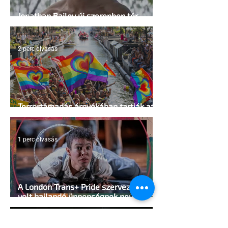
Jonathan Bailey új szerepben tér
vissza
2 perc olvasás
Terrortámadás árnyékában tartják az
idei WorldPride-ot Amszterdamban
1 perc olvasás
A London Trans+ Pride szervezője nem
volt hajlandó ünnepségnek nevezni az
eseményt- a BBC ezért törölte vele az
interjút