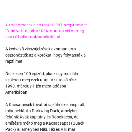
A Kacsamesék első részét 1987. szeptember 
18-án vetítették az USA-ban, de ekkor még 
csak öt pilot epizód készült el. 
A kedvező visszajelzések azonban arra 
ösztönözték az alkotókat, hogy folytassák a 
rajzfilmet. 
Összesen 100 epizód, plusz egy mozifilm 
született meg ezek után. Az utolsó részt 
1990. március 1-jén ment adásba 
Amerikában. 
A Kacsamesék további rajzfilmeket inspirált, 
mint például a Darkwing Duck, amelyben 
feltűnik Kvák kapitány és Robokacsa, de 
említésre méltó még a Kacsacsapat (Quack 
Pack) is, amelyben Niki, Tiki és Viki már 