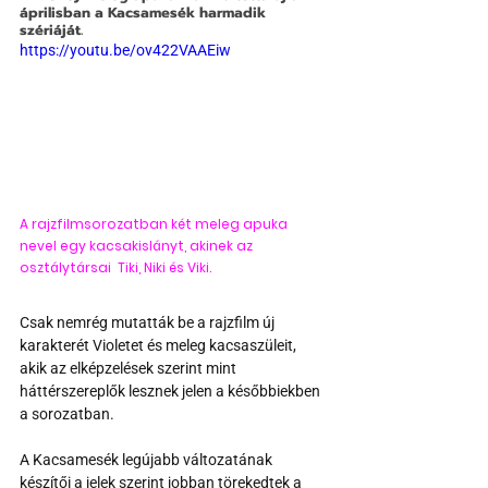
áprilisban a Kacsamesék harmadik 
szériáját.
https://youtu.be/ov422VAAEiw
A rajzfilmsorozatban két meleg apuka 
nevel egy kacsakislányt, akinek az 
osztálytársai  Tiki, Niki és Viki.
Csak nemrég mutatták be a rajzfilm új 
karakterét Violetet és meleg kacsaszüleit, 
akik az elképzelések szerint mint 
háttérszereplők lesznek jelen a későbbiekben 
a sorozatban.
A Kacsamesék legújabb változatának 
készítői a jelek szerint jobban törekedtek a 