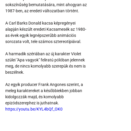
sokszínűség bemutatására, mint ahogyan az 
1987-ben, az eredeti változatban történt.
A Carl Barks Donald kacsa képregényei 
alapján készült eredeti Kacsamesék az 1980-
as évek egyik legnépszerűbb animációs 
sorozata volt, tele számos sztereotípiával.
A harmadik szériában az új karakter Violet 
szülei "Apa vagyok" feliratú pólóban jelennek 
meg, de nincs komolyabb szerepük és nem is 
beszélnek.
Az egyik producer Frank Angones szerint, a 
meleg karaktereket a későbbiekben jobban 
kidolgozzák majd, és komolyabb 
epizódszerephez is juthatnak.
https://youtu.be/KYL4bQf_OK0