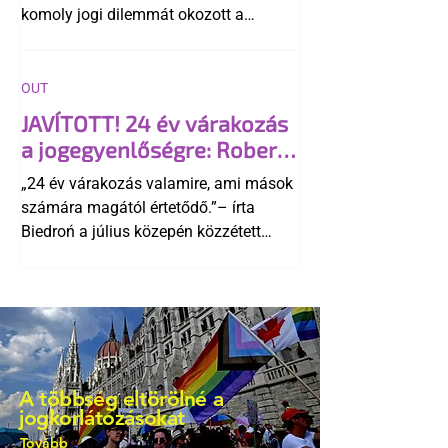
komoly jogi dilemmát okozott a
szlovák belügynek, miközben Robert
Fico szerint az alkotmány
egyértelműen tiltja a házasságuk
OUT
elismerését. Közben az ellenzéken belül
JAVÍTOTT! 24 év várakozás
is vita robbant ki arról, hogy vissza
a jogegyenlőségre: Robert
kellene-e vonni a kormány konzervatív
Biedroń megindító üzenete
alkotmánymódosítását
„24 év várakozás valamire, ami mások
a lengyel bejegyzett
számára magától értetődő.”– írta
élettársi kapcsolatokért
Biedroń a július közepén közzétett
bejegyzésben.
A többség eltörölné a
jogkorlátozásokat
Tovább