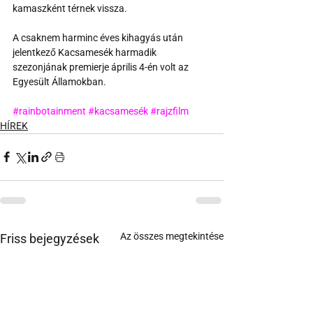
kamaszként térnek vissza.
A csaknem harminc éves kihagyás után 
jelentkező Kacsamesék harmadik 
szezonjának premierje április 4-én volt az 
Egyesült Államokban.
#rainbotainment
#kacsamesék
#rajzfilm
HÍREK
Az összes megtekintése
Friss bejegyzések