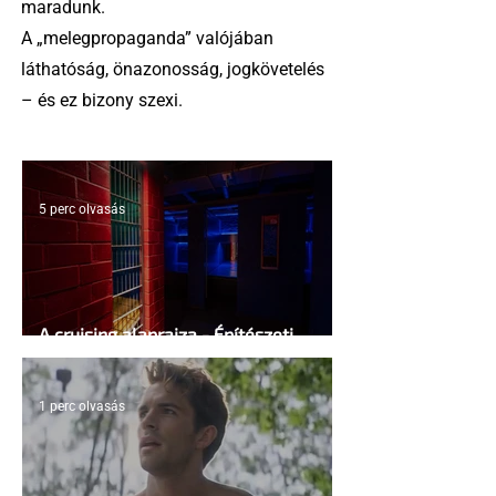
maradunk.
A „melegpropaganda” valójában
láthatóság, önazonosság, jogkövetelés
– és ez bizony szexi.
5 perc olvasás
A cruising alaprajza - Építészeti
irányelvek a vágy maximalizálására
1 perc olvasás