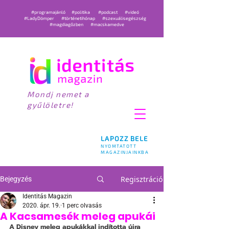
#programajánló
#politika
#podcast
#videó
#LadyDömper
#történetihónap
#szexuálisegészség
#magdiagőzben
#macskamedve
Mondj nemet a
gyűlöletre!
LAPOZZ BELE
NYOMTATOTT
MAGAZINJAINKBA
Regisztráció
Bejegyzés
Identitás Magazin
2020. ápr. 19.
1 perc olvasás
A Kacsamesék meleg apukái
A Disney meleg apukákkal indította újra 