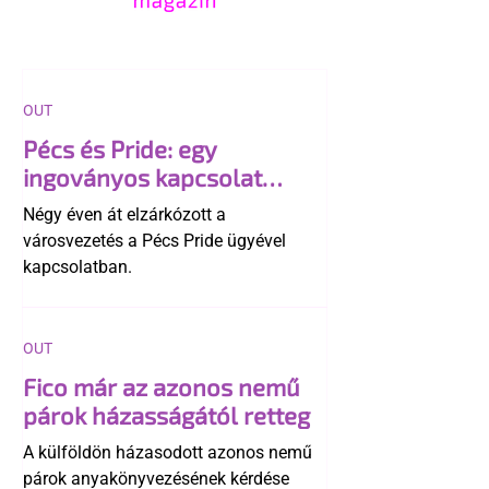
OUT
Pécs és Pride: egy
ingoványos kapcsolat
története
Négy éven át elzárkózott a
városvezetés a Pécs Pride ügyével
kapcsolatban.
OUT
Fico már az azonos nemű
párok házasságától retteg
A külföldön házasodott azonos nemű
párok anyakönyvezésének kérdése