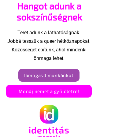
Hangot adunk a
ünnepségnek nevezni
utolsó nagy h
az eseményt- a BBC
sokszínűségnek
ezért törölte vele az
interjút
Teret adunk a láthatóságnak.
Jobbá tesszük a queer hétköznapokat.
Közösséget építünk, ahol mindenki
önmaga lehet.
Támogasd munkánkat!
Mondj nemet a gyűlöletre!