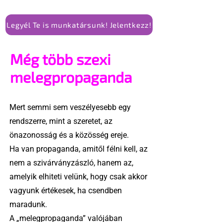
Legyél Te is munkatársunk! Jelentkezz!
Még több szexi
melegpropaganda
Mert semmi sem veszélyesebb egy
rendszerre, mint a szeretet, az
önazonosság és a közösség ereje.
Ha van propaganda, amitől félni kell, az
nem a szivárványzászló, hanem az,
amelyik elhiteti velünk, hogy csak akkor
vagyunk értékesek, ha csendben
maradunk.
A „melegpropaganda” valójában