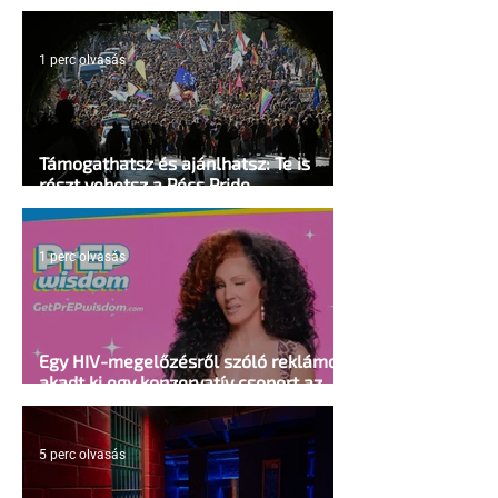
mellkasi műtétek után - pedig kellene
1 perc olvasás
Támogathatsz és ajánlhatsz: Te is
részt vehetsz a Pécs Pride
megvalósításában
1 perc olvasás
Egy HIV-megelőzésről szóló reklámon
akadt ki egy konzervatív csoport az
Egyesült Államokban
5 perc olvasás