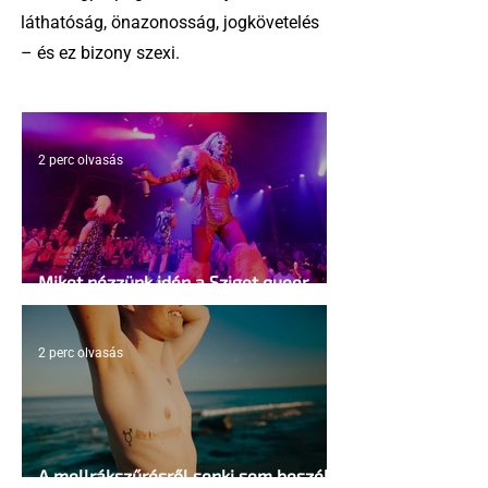
láthatóság, önazonosság, jogkövetelés
– és ez bizony szexi.
2 perc olvasás
Miket nézzünk idén a Sziget queer
sátrában?
2 perc olvasás
A mellrákszűrésről senki sem beszél a