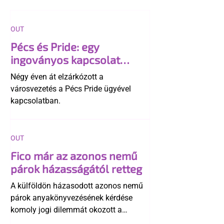
OUT
Pécs és Pride: egy
ingoványos kapcsolat
története
Négy éven át elzárkózott a
városvezetés a Pécs Pride ügyével
kapcsolatban.
OUT
Fico már az azonos nemű
párok házasságától retteg
A külföldön házasodott azonos nemű
párok anyakönyvezésének kérdése
komoly jogi dilemmát okozott a
szlovák belügynek, miközben Robert