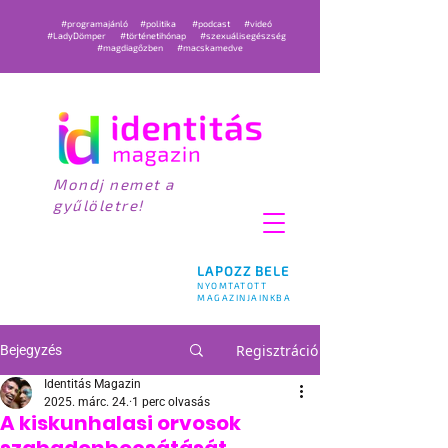
#programajánló
#politika
#podcast
#videó
#LadyDömper
#történetihónap
#szexuálisegészség
#magdiagőzben
#macskamedve
Mondj nemet a
gyűlöletre!
LAPOZZ BELE
NYOMTATOTT
MAGAZINJAINKBA
Regisztráció
Bejegyzés
Identitás Magazin
2025. márc. 24.
1 perc olvasás
A kiskunhalasi orvosok