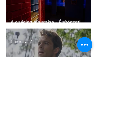
A cruising alaprajza - Építészeti
irányelvek a vágy maximalizálására
1 perc olvasás
Jonathan Bailey új szerepben tér
vissza
2 perc olvasás
Terrortámadás árnyékában tartják az
idei WorldPride-ot Amszterdamban