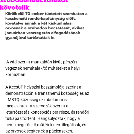
szabadonbocsátását
követelik
Körülbelül 70 ember tüntetett szombaton a 
kecskeméti rendőrkapitányság előtt, 
követelve annak a két kiskunhalasi 
orvosnak a szabadon bocsátását, akiket 
januárban vesztegetés elfogadásának 
gyanújával tartóztattak le. 
 A vád szerint munkaidőn kívül, pénzért 
végeztek nemátalakító műtéteket a helyi 
kórházban 
A KecsUP helyszíni beszámolója szerint a 
demonstráción a transznemű közösség és az 
LMBTQ-közösség szimbólumai is 
megjelentek. A szervezők szerint a 
letartóztatás koncepciós per része, és rendőri 
túlkapás történt. Hangsúlyozták, hogy a 
nemi megerősítő műtétek nem illegálisak, és 
az orvosok segítettek a pácienseken.