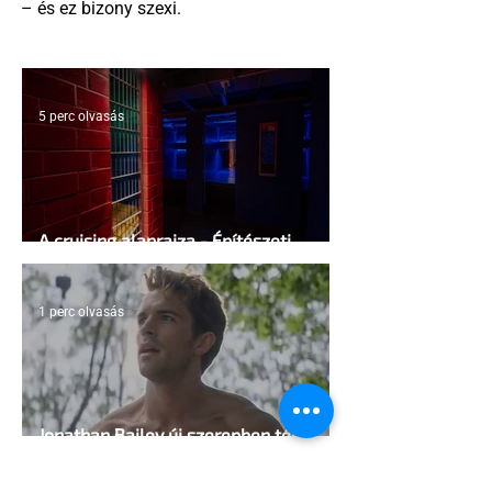
– és ez bizony szexi.
5 perc olvasás
A cruising alaprajza - Építészeti
irányelvek a vágy maximalizálására
1 perc olvasás
Jonathan Bailey új szerepben tér
vissza