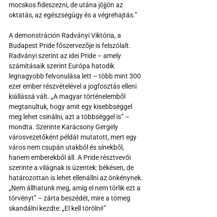
mocskos fideszezni, de utána jöjjön az 
oktatás, az egészségügy és a végrehajtás.”
A demonstráción Radványi Viktória, a 
Budapest Pride főszervezője is felszólalt. 
Radványi szerint az idei Pride – amely 
számításaik szerint Európa hatodik 
legnagyobb felvonulása lett – több mint 300 
ezer ember részvételével a jogfosztás elleni 
kiállássá vált. „A magyar történelemből 
megtanultuk, hogy amit egy kisebbséggel 
meg lehet csinálni, azt a többséggel is” – 
mondta. Szerinte Karácsony Gergely 
városvezetőként példát mutatott, mert egy 
város nem csupán utakból és sínekből, 
hanem emberekből áll. A Pride résztvevői 
szerinte a világnak is üzentek: békésen, de 
határozottan is lehet ellenállni az önkénynek. 
„Nem állhatunk meg, amíg el nem törlik ezt a 
törvényt” – zárta beszédét, mire a tömeg 
skandálni kezdte: „El kell törölni!”