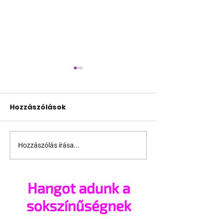
Hozzászólások
Hozzászólás írása...
Nádasdy Ádámnak
Színesebb má
sikerült értelmezni az
lehetne – ilyen
új Alaptörvényt
2025-ös Lond
Hangot adunk a
sokszínűségnek