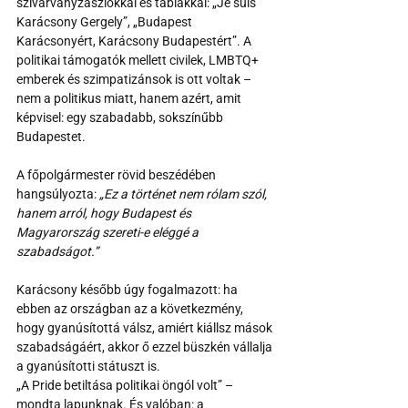
szivárványzászlókkal és táblákkal: „Je suis 
Karácsony Gergely”, „Budapest 
Karácsonyért, Karácsony Budapestért”. A 
politikai támogatók mellett civilek, LMBTQ+ 
emberek és szimpatizánsok is ott voltak – 
nem a politikus miatt, hanem azért, amit 
képvisel: egy szabadabb, sokszínűbb 
Budapestet.
A főpolgármester rövid beszédében 
hangsúlyozta: 
„Ez a történet nem rólam szól, 
hanem arról, hogy Budapest és 
Magyarország szereti-e eléggé a 
szabadságot.”
Karácsony később úgy fogalmazott: ha 
ebben az országban az a következmény, 
hogy gyanúsítottá válsz, amiért kiállsz mások 
szabadságáért, akkor ő ezzel büszkén vállalja 
a gyanúsítotti státuszt is.
„A Pride betiltása politikai öngól volt” – 
mondta lapunknak. És valóban: a 