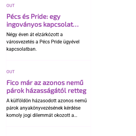
OUT
Pécs és Pride: egy
ingoványos kapcsolat
története
Négy éven át elzárkózott a
városvezetés a Pécs Pride ügyével
kapcsolatban.
OUT
Fico már az azonos nemű
párok házasságától retteg
A külföldön házasodott azonos nemű
párok anyakönyvezésének kérdése
komoly jogi dilemmát okozott a
szlovák belügynek, miközben Robert
Fico szerint az alkotmány