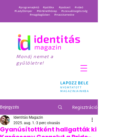
#programajánló
#politika
#podcast
#videó
#LadyDömper
#történetihónap
#szexuálisegészség
#magdiagőzben
#macskamedve
Mondj nemet a
gyűlöletre!
LAPOZZ BELE
NYOMTATOTT
MAGAZINJAINKBA
Regisztráció
Bejegyzés
Identitás Magazin
2025. aug. 1.
3 perc olvasás
Gyanúsítottként hallgatták ki