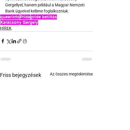
Gergellyel, hanem például a Magyar Nemzeti 
Bank ügyeivel kellene foglalkozniuk.
queerinfo
Pride
pride betiltás
Karácsony Gergely
HÍREK
Az összes megtekintése
Friss bejegyzések