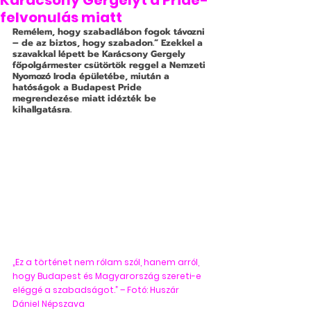
Karácsony Gergelyt a Pride-
felvonulás miatt
Remélem, hogy szabadlábon fogok távozni 
– de az biztos, hogy szabadon.” Ezekkel a 
szavakkal lépett be Karácsony Gergely 
főpolgármester csütörtök reggel a Nemzeti 
Nyomozó Iroda épületébe, miután a 
hatóságok a Budapest Pride 
megrendezése miatt idézték be 
kihallgatásra.
„Ez a történet nem rólam szól, hanem arról, 
hogy Budapest és Magyarország szereti-e 
eléggé a szabadságot.” – Fotó: Huszár 
Dániel Népszava