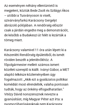
Az eseményen néhány ellentüntető is 
megjelent, köztük Bede Zsolt és Szilágyi Ákos 
– utóbbi a Tusványoson is viselt, 
szivárványfarkú Karácsony Gergelyt 
ábrázoló pólójában. A rendőrség először 
csak a járdán engedte meg a demonstrációt, 
de később a Budakeszi út felét is lezárták a 
tömeg miatt.
Karácsony valamivel 11 óra után lépett ki a 
Készenléti Rendőrség épületéből, és ismét 
röviden beszélt a jelenlévőkhöz. A 
főpolgármester mellett számos ismert 
közéleti szereplő is kiállt. Iványi Gábor, a MET 
alapító lelkésze közleményében úgy 
fogalmazott: „Akik ezt a gyalázatos politikai 
komédiát most elrendelték, valaha pontosan 
tudták, hogy az önkény elfogadhatatlan.” 
Vitézy Dávid nonszensznek nevezte a 
gyanúsítást, míg Magyar Péter azt írta: a 
nyomozóhatóságoknak nem Karácsony 