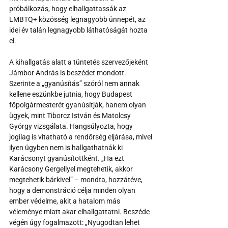
próbálkozás, hogy elhallgattassák az 
LMBTQ+ közösség legnagyobb ünnepét, az 
idei év talán legnagyobb láthatóságát hozta 
el.
A kihallgatás alatt a tüntetés szervezőjeként 
Jámbor András is beszédet mondott. 
Szerinte a „gyanúsítás” szóról nem annak 
kellene eszünkbe jutnia, hogy Budapest 
főpolgármesterét gyanúsítják, hanem olyan 
ügyek, mint Tiborcz István és Matolcsy 
György vizsgálata. Hangsúlyozta, hogy 
jogilag is vitatható a rendőrség eljárása, mivel 
ilyen ügyben nem is hallgathatnák ki 
Karácsonyt gyanúsítottként. „Ha ezt 
Karácsony Gergellyel megtehetik, akkor 
megtehetik bárkivel” – mondta, hozzátéve, 
hogy a demonstráció célja minden olyan 
ember védelme, akit a hatalom más 
véleménye miatt akar elhallgattatni. Beszéde 
végén úgy fogalmazott: „Nyugodtan lehet 