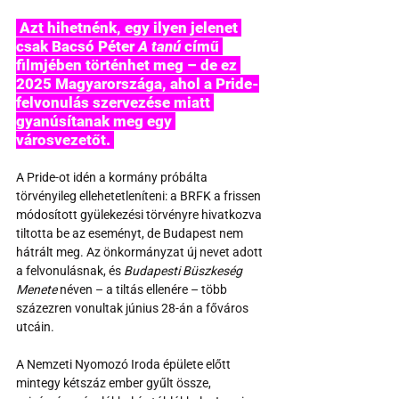
 Azt hihetnénk, egy ilyen jelenet 
csak Bacsó Péter 
A tanú
 című 
filmjében történhet meg – de ez 
2025 Magyarországa, ahol a Pride-
felvonulás szervezése miatt 
gyanúsítanak meg egy 
városvezetőt. 
A Pride-ot idén a kormány próbálta 
törvényileg ellehetetleníteni: a BRFK a frissen 
módosított gyülekezési törvényre hivatkozva 
tiltotta be az eseményt, de Budapest nem 
hátrált meg. Az önkormányzat új nevet adott 
a felvonulásnak, és 
Budapesti Büszkeség 
Menete
 néven – a tiltás ellenére – több 
százezren vonultak június 28-án a főváros 
utcáin.
A Nemzeti Nyomozó Iroda épülete előtt 
mintegy kétszáz ember gyűlt össze, 