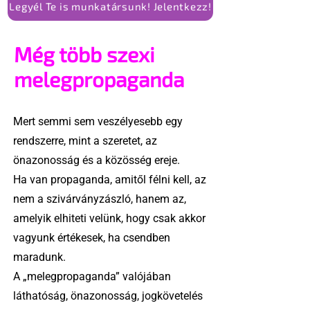
Legyél Te is munkatársunk! Jelentkezz!
Még több szexi
melegpropaganda
Mert semmi sem veszélyesebb egy
rendszerre, mint a szeretet, az
önazonosság és a közösség ereje.
Ha van propaganda, amitől félni kell, az
nem a szivárványzászló, hanem az,
amelyik elhiteti velünk, hogy csak akkor
vagyunk értékesek, ha csendben
maradunk.
A „melegpropaganda” valójában
láthatóság, önazonosság, jogkövetelés