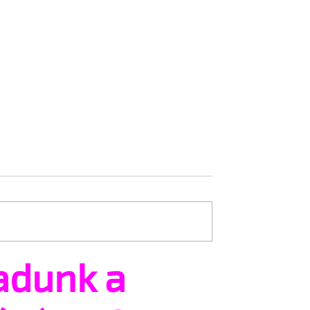
adunk a
ák is tüntetnek a
Kunhalmi Ágnes: Akkor ke
éren
leginkább küzdeni, amikor
legnehezebb