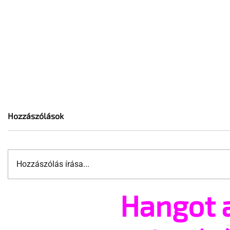
Hozzászólások
Hozzászólás írása...
Hangot 
Öt jogvédő szervezet a
Meleg apuk
Kúrián támadja meg a
Kossuth t
felvonulás betiltását