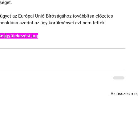
séget.
 ügyet az Európai Unió Bíróságához továbbítsa előzetes 
 Indoklása szerint az ügy körülményei ezt nem tették 
tás
gyülekezési jog
Az összes meg