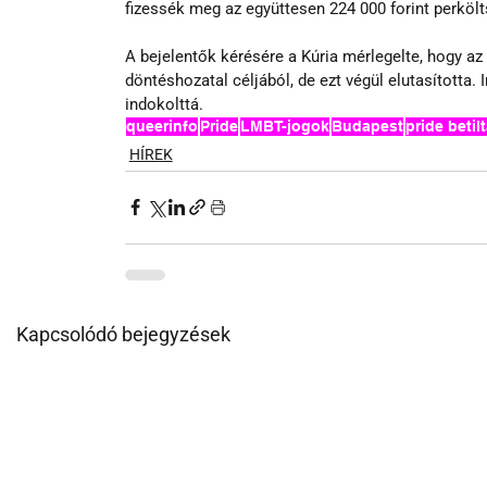
fizessék meg az együttesen 224 000 forint perkölt
A bejelentők kérésére a Kúria mérlegelte, hogy az
döntéshozatal céljából, de ezt végül elutasította.
indokolttá.
queerinfo
Pride
LMBT-jogok
Budapest
pride betil
HÍREK
Kapcsolódó bejegyzések