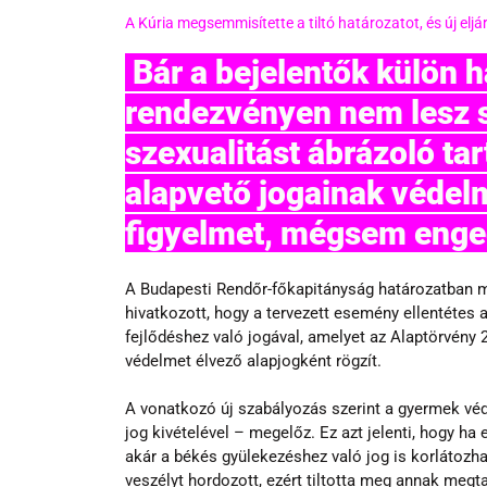
A Kúria megsemmisítette a tiltó határozatot, és új elj
 Bár a bejelentők külön hangsúlyozták, hogy a 
rendezvényen nem lesz 
szexualitást ábrázoló ta
alapvető jogainak védelm
figyelmet, mégsem enged
A Budapesti Rendőr-főkapitányság határozatban me
hivatkozott, hogy a tervezett esemény ellentétes 
fejlődéshez való jogával, amelyet az Alaptörvény 2
védelmet élvező alapjogként rögzít.
A vonatkozó új szabályozás szerint a gyermek véd
jog kivételével – megelőz. Ez azt jelenti, hogy h
akár a békés gyülekezéshez való jog is korlátozha
veszélyt hordozott, ezért tiltotta meg annak megta