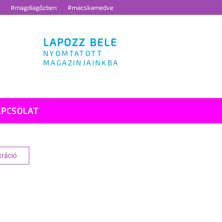
g
#magdiagőzben
#macskamedve
LAPOZZ BELE
NYOMTATOTT
MAGAZINJAINKBA
APCSOLAT
tráció