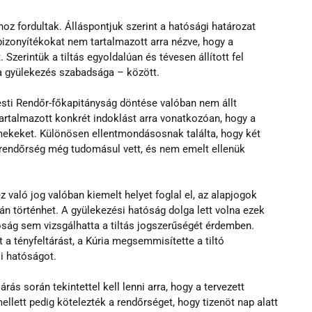
hoz fordultak. Álláspontjuk szerint a hatósági határozat 
izonyítékokat nem tartalmazott arra nézve, hogy a 
zerintük a tiltás egyoldalúan és tévesen állított fel 
a gyülekezés szabadsága – között.
pesti Rendőr-főkapitányság döntése valóban nem állt 
tartalmazott konkrét indoklást arra vonatkozóan, hogy a 
mekeket. Különösen ellentmondásosnak találta, hogy két 
 rendőrség még tudomásul vett, és nem emelt ellenük 
való jog valóban kiemelt helyet foglal el, az alapjogok 
án történhet. A gyülekezési hatóság dolga lett volna ezek 
óság sem vizsgálhatta a tiltás jogszerűségét érdemben. 
 a tényfeltárást, a Kúria megsemmisítette a tiltó 
si hatóságot.
járás során tekintettel kell lenni arra, hogy a tervezett 
lett pedig kötelezték a rendőrséget, hogy tizenöt nap alatt 