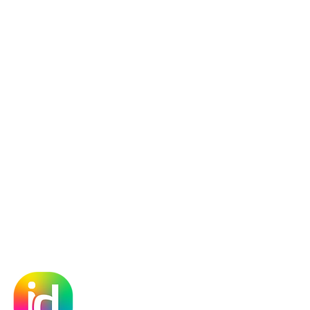
ll
 a