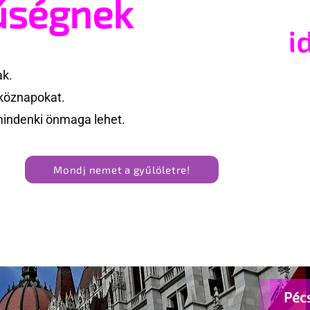
űségnek
ak.
köznapokat.
mindenki önmaga lehet.
Mondj nemet a gyűlöletre!
Pécs