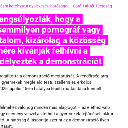
árásra kötelezte a gyülekezési hatóságot – Fotó: Háttér Társaság
semmilyen pornográf vagy 
rtalom, kizárólag a közösség 
ére kívánják felhívni a 
élyezték a demonstrációt 
gtiltotta a demonstráció megtartását. A rendőrség arra 
a gyermekek megfelelő testi, szellemi és erkölcsi 
025. április 15-én hatályba lépett módosítása kiemelt 
elméhez való jog minden más alapjogot – az élethez való 
a egy esemény veszélyeztetheti a gyermekek fejlődését, akkor 
tó. A hatóság álláspontja szerint ez a demonstráció ilyen 
rtását.