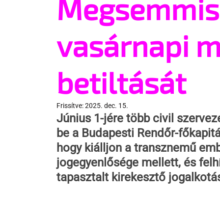
Megsemmisít
vasárnapi m
betiltását
Frissítve:
2025. dec. 15.
Június 1-jére több civil szerve
be a Budapesti Rendőr-főkapitán
hogy kiálljon a transznemű em
jogegyenlősége mellett, és felh
tapasztalt kirekesztő jogalkot