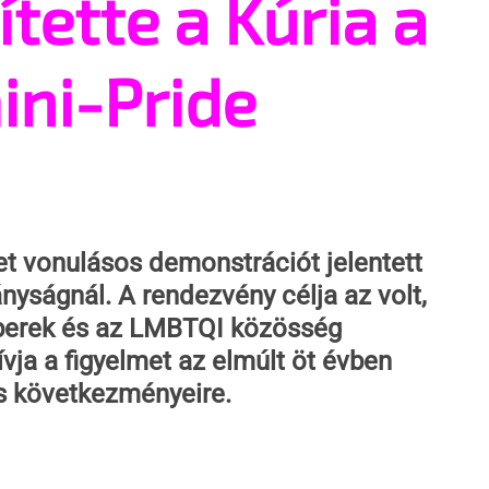
ette a Kúria a
ini-Pride
zet vonulásos demonstrációt jelentett 
yságnál. A rendezvény célja az volt, 
berek és az LMBTQI közösség 
ívja a figyelmet az elmúlt öt évben 
ás következményeire. 