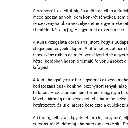
A szervezők ezt vitatták, és a döntés ellen a Kúriá
megalapozatlan volt: sem konkrét tényeket, sem b
rendezvény valóban veszélyeztetné a gyermekeket. S
ellentétet két alapjog – a gyermekek védelme és 
A Kúria vizsgálata során arra jutott, hogy a Buda
elégséges ténybeli alapon. A tiltó határozat nem 
rendezvény miben és miért veszélyeztetné a gyer
héttel korábban hasonló témájú felvonulásokat a
kifogást.
A Kúria hangsúlyozta: bár a gyermekek védelméhez 
korlátozása csak konkrét, bizonyított tények alapj
feltárása – ez azonban nem történt meg, így a bír
Mivel a bíróság nem végezheti el a hatóság helyett
határozatot, és új eljárásra kötelezte a gyülekezé
A bíróság felhívta a figyelmet arra is, hogy az új el
demonstráció időpontja hamarosan elérkezik.  Emel