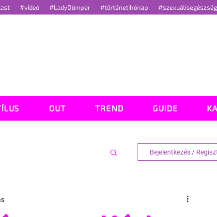
cast
#videó
#LadyDömper
#történetihónap
#szexuálisegészsé
TÍLUS
OUT
TREND
GUIDE
K
Bejelentkezés / Regisz
ás