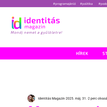
#programajánló
#politika
#pod
Mondj nemet a gyűlöletre!
HÍREK
S
Identitás Magazin
2025. máj. 31.
2 perc olvas