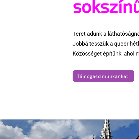
sokszín
Teret adunk a láthatóságn
Jobbá tesszük a queer hét
Közösséget építünk, ahol 
Támogasd munkánkat!