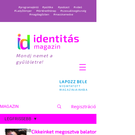
#programajánló
#politika
#podcast
#videó
#LadyDömper
#történetihónap
#szexuálisegészség
#magdiagőzben
#macskamedve
Mondj nemet a
gyűlöletre!
LAPOZZ BELE
NYOMTATOTT
MAGAZINJAINKBA
Regisztráció
MAGAZIN
LEGFRISSEBB
LEGFRISSEBB
Cikkeinket megosztva balatoni