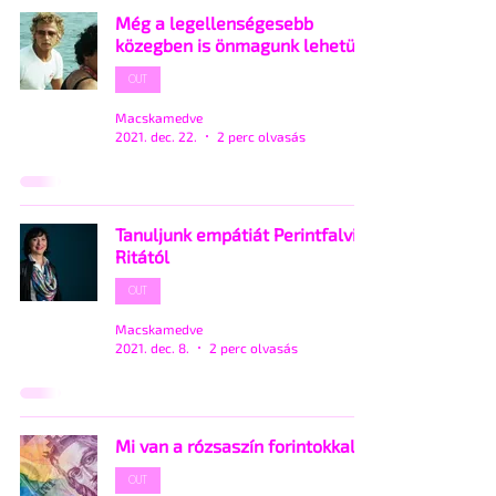
Még a legellenségesebb
közegben is önmagunk lehetünk
OUT
Macskamedve
2021. dec. 22.
2 perc olvasás
Tanuljunk empátiát Perintfalvi
Ritától
OUT
Macskamedve
2021. dec. 8.
2 perc olvasás
Mi van a rózsaszín forintokkal?
OUT