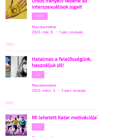
Uniós irányelv védené az
interszexuálisok jogait
HÍREK
Macskamedve
2023. máj. 9.
1 perc olvasás
Hatalmas a felelősségünk,
használjuk jól!
OUT
Macskamedve
2023. márc. 3.
2 perc olvasás
Mi lehetett Katar motivációja?
OUT