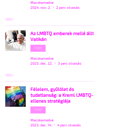
Macskamedve
2024. nov. 2.
2 perc olvasás
Az LMBTQ emberek mellé állt a
Vatikán
HÍREK
Macskamedve
2023. dec. 22.
3 perc olvasás
Félelem, gyűlölet és
tudatlanság: a Kreml LMBTQ-
ellenes stratégiája
HÍREK
Macskamedve
2023. dec. 14.
4 perc olvasás