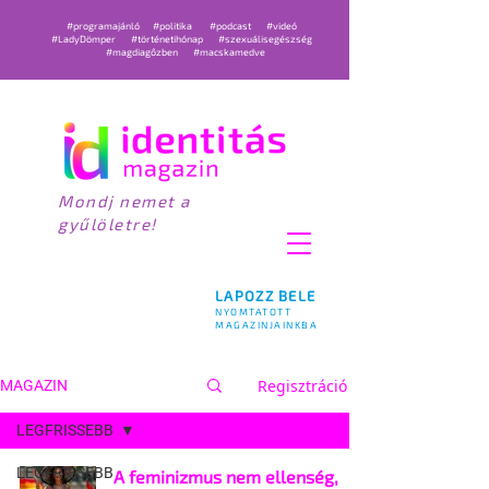
#programajánló
#politika
#podcast
#videó
#LadyDömper
#történetihónap
#szexuálisegészség
#magdiagőzben
#macskamedve
Mondj nemet a
gyűlöletre!
LAPOZZ BELE
NYOMTATOTT
MAGAZINJAINKBA
Regisztráció
MAGAZIN
LEGFRISSEBB
LEGFRISSEBB
A feminizmus nem ellenség,