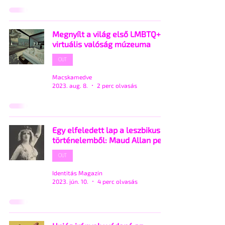
Megnyílt a világ első LMBTQ+
virtuális valóság múzeuma
OUT
Macskamedve
2023. aug. 8.
2 perc olvasás
Egy elfeledett lap a leszbikus
történelemből: Maud Allan pere
OUT
Identitás Magazin
2023. jún. 10.
4 perc olvasás