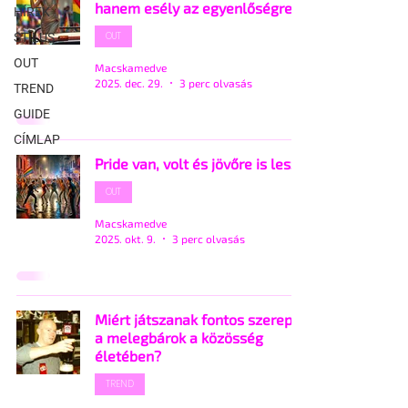
hanem esély az egyenlőségre
HÍREK
OUT
STÍLUS
OUT
Macskamedve
2025. dec. 29.
3 perc olvasás
TREND
GUIDE
CÍMLAP
Pride van, volt és jövőre is lesz!
OUT
Macskamedve
2025. okt. 9.
3 perc olvasás
Miért játszanak fontos szerepet
a melegbárok a közösség
életében?
TREND