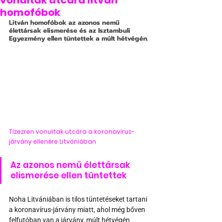
vonultak utcára litván
homofóbok
Litván homofóbok az azonos nemű 
élettársak elismerése és az Isztambuli 
Egyezmény ellen tüntettek a múlt hétvégén.
Tízezren vonultak utcára a koronavírus-
járvány ellenére Litvániában
Az azonos nemű élettársak 
elismerése ellen tüntettek
Noha Litvániában is tilos tüntetéseket tartani 
a koronavírus-járvány miatt, ahol még bőven 
felfutóban van a járvány, múlt hétvégén 