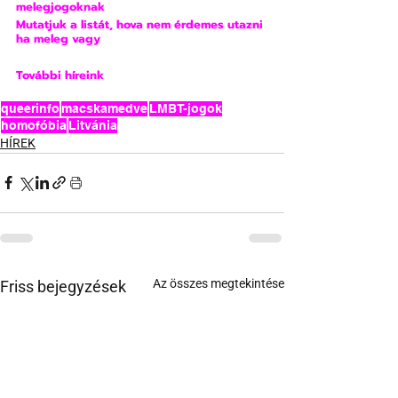
melegjogoknak
Mutatjuk a listát, hova nem érdemes utazni 
ha meleg vagy
További híreink
queerinfo
macskamedve
LMBT-jogok
homofóbia
Litvánia
HÍREK
Az összes megtekintése
Friss bejegyzések