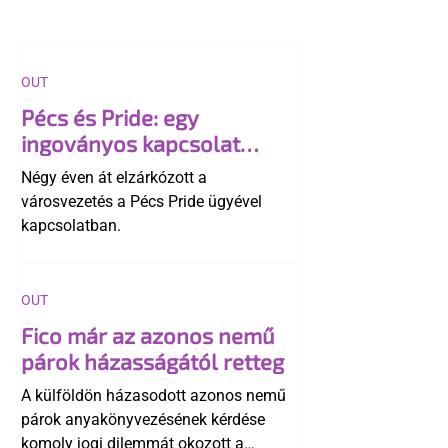
OUT
Pécs és Pride: egy
ingoványos kapcsolat
története
Négy éven át elzárkózott a
városvezetés a Pécs Pride ügyével
kapcsolatban.
OUT
Fico már az azonos nemű
párok házasságától retteg
A külföldön házasodott azonos nemű
párok anyakönyvezésének kérdése
komoly jogi dilemmát okozott a