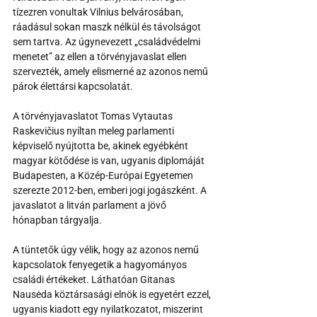
tízezren vonultak Vilnius belvárosában, 
ráadásul sokan maszk nélkül és távolságot 
sem tartva. Az úgynevezett „családvédelmi 
menetet” az ellen a törvényjavaslat ellen 
szervezték, amely elismerné az azonos nemű 
párok élettársi kapcsolatát. 
A törvényjavaslatot Tomas Vytautas 
Raskevičius nyíltan meleg parlamenti 
képviselő nyújtotta be, akinek egyébként 
magyar kötődése is van, ugyanis diplomáját 
Budapesten, a Közép-Európai Egyetemen 
szerezte 2012-ben, emberi jogi jogászként. A 
javaslatot a litván parlament a jövő 
hónapban tárgyalja.
A tüntetők úgy vélik, hogy az azonos nemű 
kapcsolatok fenyegetik a hagyományos 
családi értékeket. Láthatóan Gitanas 
Nausėda köztársasági elnök is egyetért ezzel, 
ugyanis kiadott egy nyilatkozatot, miszerint 