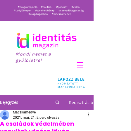
#programajánló
#politika
#podcast
#videó
#LadyDömper
#történetihónap
#szexuálisegészség
#magdiagőzben
#macskamedve
Mondj nemet a
gyűlöletre!
LAPOZZ BELE
NYOMTATOTT
MAGAZINJAINKBA
Regisztráció
Bejegyzés
Macskamedve
2021. máj. 21.
2 perc olvasás
A családok védelmében