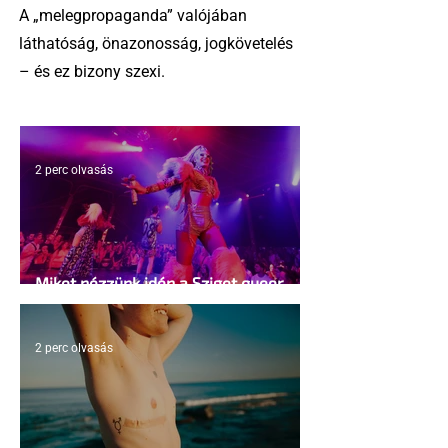
A „melegpropaganda” valójában
láthatóság, önazonosság, jogkövetelés
– és ez bizony szexi.
2 perc olvasás
Miket nézzünk idén a Sziget queer
sátrában?
2 perc olvasás