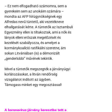
– Ez nem elfogadható számomra, sem a 
gyerekeim sem az unokáim számára – 
mondta az AFP hírügynökségnek egy 
Alfredas nevű tüntető, aki vezetékneve 
elhallgatását kérte. A tüntetők az Isztambuli 
Egyezmény ellen is tiltakoztak, ami a nők és 
lányok elleni erőszak megelőzését és 
kezelését szabályozza, és amelyet a 
kormánykoalíció ratifikálni szeretne, ám 
sokan Litvániában (is) a démonizált 
„genderlobbi” művének tekintik. 
Mivel a tüntetők megszegték a járványügyi 
korlátozásokat, a litván rendőrség 
vizsgálatot indított az ügyben.
Támogass minket egy megosztással!
A koronavírus-járvány keresztbe tett a 