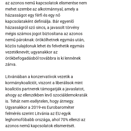
az azonos nemű kapcsolatok elismerése nem 
mehet szembe az alkotmánnyal, amely a 
házasságot egy férfi és egy nő 
kapcsolataként definiálja. Bár egyenlő 
házasságról szó sincs, a javasolt törvény 
mégis számos jogot biztosítana az azonos 
nemű pároknak: örökölhetnek egymás után, 
közös tulajdonuk lehet és felvehetik egymás 
vezetéknevét; ugyanakkor az 
örökbefogadásból továbbra is ki lennének 
zárva.
Litvániában a konzervatívok vezetik a 
kormánykoalíciót, viszont a liberálisok mint 
koalíciós partnerek támogatják a javaslatot, 
ahogy az ellenzékben levő szociáldemokraták 
is. Tehát nem esélytelen, hogy átmegy. 
Ugyanakkor a 2019-es Eurobarométer 
felmérés szerint Litvánia az EU egyik 
leghomofóbabb országa, ahol 70% ellenzi az 
azonos nemű kapcsolatok elismerését.