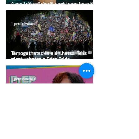
A mellrákszűrésről senki sem beszél a
mellkasi műtétek után - pedig kellene
1 perc olvasás
Támogathatsz és ajánlhatsz: Te is
részt vehetsz a Pécs Pride
megvalósításában
1 perc olvasás
Egy HIV-megelőzésről szóló reklámon
akadt ki egy konzervatív csoport az
Egyesült Államokban
5 perc olvasás