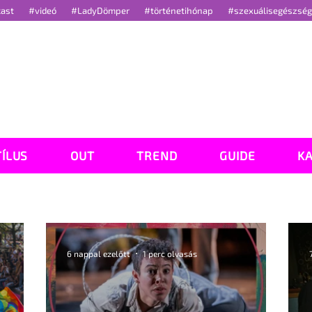
cast
#videó
#LadyDömper
#történetihónap
#szexuálisegészsé
TÍLUS
OUT
TREND
GUIDE
K
6 nappal ezelőtt
1 perc olvasás