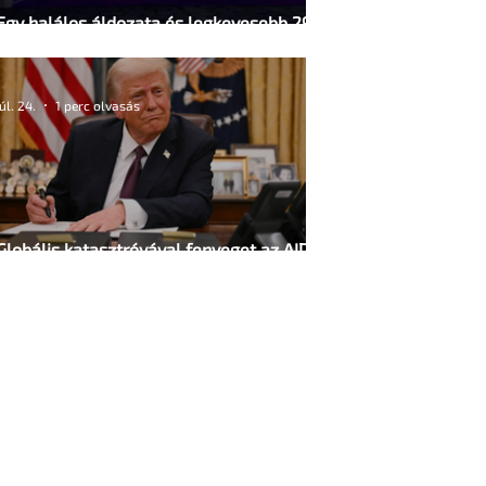
Egy halálos áldozata és legkevesebb 29
sérültje van a berlini Pride elleni
támadásnak
júl. 24.
1 perc olvasás
Globális katasztróvával fenyeget az AIDS-
megelőzési programok amerikai
finanszírozásának befagyasztása