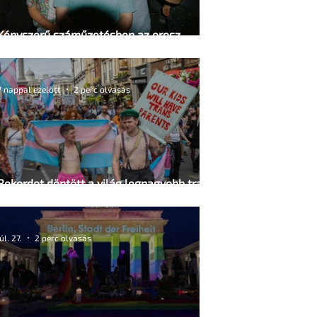
Kényszerű száműzetésben az orosz
LMBTQ+ sajtó utolsó nagy hangja
7 nappal ezelőtt
2 perc olvasás
Rekordot döntött a világ legnagyobb transz
Pride-ja Londonban
júl. 27.
2 perc olvasás