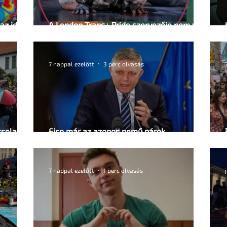
az idei
A London Trans+ Pride szervezője nem volt
hajlandó ünnepségnek nevezni az
eseményt- a BBC ezért törölte vele az
interjút
7 nappal ezelőtt
3 perc olvasás
csolat
Fico már az azonos nemű párok
házasságától retteg
7 nappal ezelőtt
1 perc olvasás