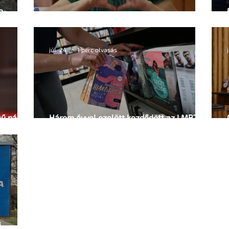
e-
Femboy orosz politikust vettek őrizetbe
júl. 24.
1 perc olvasás
mű párok
Három évvel ezelött kezdődött az LMBTQ+
könyvek fóliázása a magyar
könyvesboltokban
i