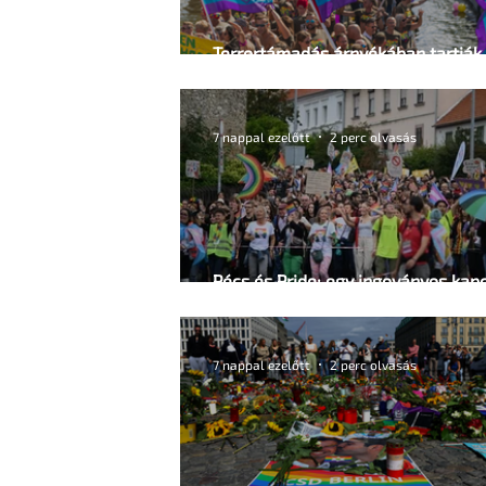
Terrortámadás árnyékában tartják 
WorldPride-ot Amszterdamban
7 nappal ezelőtt
2 perc olvasás
Pécs és Pride: egy ingoványos kap
története
7 nappal ezelőtt
2 perc olvasás