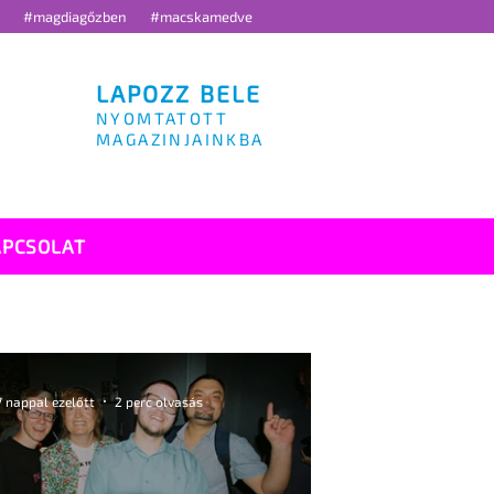
g
#magdiagőzben
#macskamedve
LAPOZZ BELE
NYOMTATOTT
MAGAZINJAINKBA
APCSOLAT
7 nappal ezelőtt
2 perc olvasás