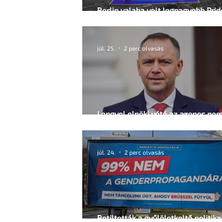
Berlin valaha volt legnagyobb Prid
hétvégéje tragédiába torkollott
júl. 25.
2 perc olvasás
Lengyel elnöki vétó az azonos ne
jogait bővítő törvényjavaslatokra
júl. 24.
2 perc olvasás
Betiltották a gyűlöletkeltő politika