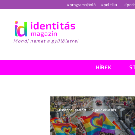
#programajánló
#politika
#pod
Mondj nemet a gyűlöletre!
HÍREK
S
6 nappal ezelőtt
2 perc olvasás