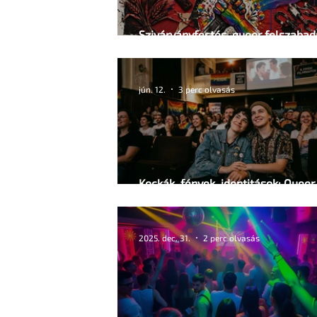
Szivárványfestés, queer felszabad
munkásmozgalom
jún. 12.
3 perc olvasás
Kockák, fények, identitások: Queer
történetek a vetítővásznon
2025. dec. 31.
2 perc olvasás