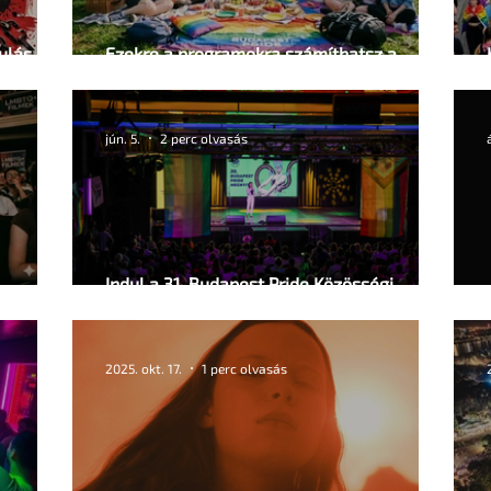
ulás és
Ezekre a programokra számíthatsz a
felvonulás után
jún. 5.
2 perc olvasás
Indul a 31. Budapest Pride Közösségi
Fesztivál
2025. okt. 17.
1 perc olvasás