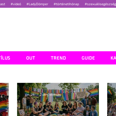
cast
#videó
#LadyDömper
#történetihónap
#szexuálisegészsé
TÍLUS
OUT
TREND
GUIDE
K
jún. 26.
2 perc olvasás