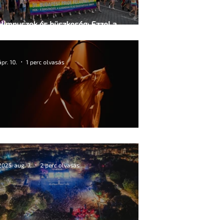
Himnuszok és büszkeség: Ezzel a
lüktetéssel hódítja meg Budapestet a 31.
Pride Felvonulás
ápr. 10.
1 perc olvasás
Transz újjászületés a Trafó színpadán
2025. aug. 7.
2 perc olvasás