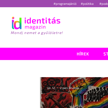
#programajánló
#politika
#pod
Mondj nemet a gyűlöletre!
HÍREK
S
júl. 12.
2 perc olvasás