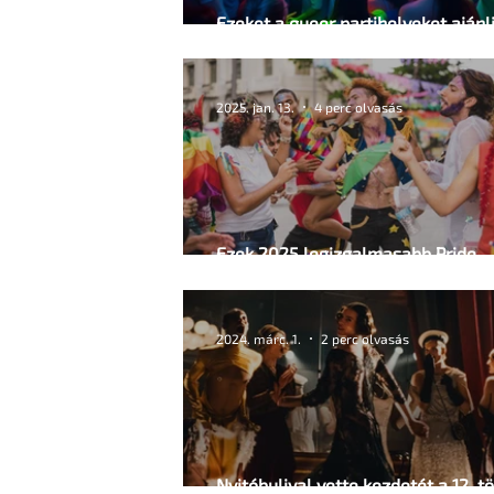
Ezeket a queer partihelyeket ajánl
utolsó és az újév első napjaira
2025. jan. 13.
4 perc olvasás
Ezek 2025 legizgalmasabb Pride
eseményei
2024. márc. 1.
2 perc olvasás
Nyitóbulival vette kezdetét a 12. tö