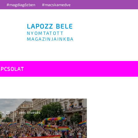
g
#magdiagőzben
#macskamedve
LAPOZZ BELE
NYOMTATOTT
MAGAZINJAINKBA
APCSOLAT
jún. 25.
1 perc olvasás