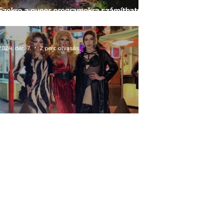
Ezekre a queer programokra számíthatsz a
Szabadság Szigetén
2024. dec. 7.
2 perc olvasás
Drag december Budapesten