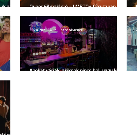
juk az év
Queer Filmajánló – LMBTQ+ fókuszban a
14. Szemrevaló vidéki mozikban is
2024. dec. 24.
1 perc olvasás
Azokat várják, akiknek nincs hol, vagy kivel
karácsonyozniuk
rténeti