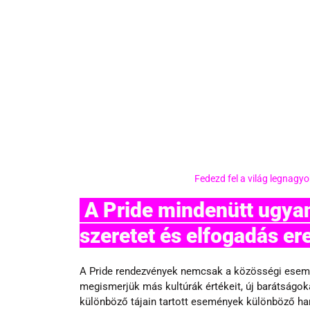
Fedezd fel a világ legnagy
 A Pride mindenütt ugyanazt az üzenetet közvetíti: a 
szeretet és elfogadás ere
A Pride rendezvények nemcsak a közösségi esemén
megismerjük más kultúrák értékeit, új barátságok
különböző tájain tartott események különböző han