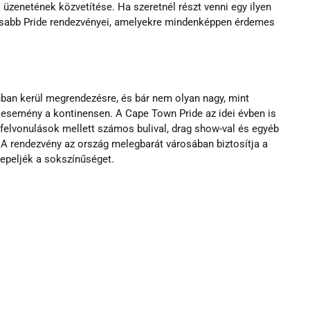
s üzenetének közvetítése. Ha szeretnél részt venni egy ilyen 
asabb Pride rendezvényei, amelyekre mindenképpen érdemes 
an kerül megrendezésre, és bár nem olyan nagy, mint 
esemény a kontinensen. A Cape Town Pride az idei évben is 
 felvonulások mellett számos bulival, drag show-val és egyéb 
A rendezvény az ország melegbarát városában biztosítja a 
epeljék a sokszínűséget.