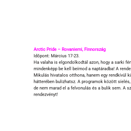
Arctic Pride – Rovaniemi, Finnország
Időpont: Március 17-23.
Ha valaha is elgondolkodtál azon, hogy a sarki fény
mindenképp be kell beírnod a naptáradba! A rende
Mikulás hivatalos otthona, hanem egy rendkívül kül
hátterében bulizhatsz. A programok között síelés,
de nem marad el a felvonulás és a bulik sem. A szé
rendezvényt!