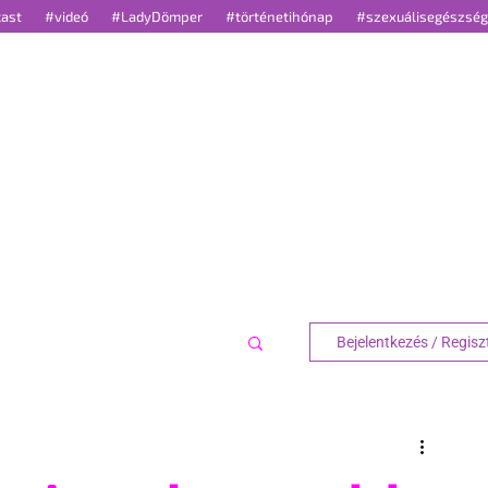
cast
#videó
#LadyDömper
#történetihónap
#szexuálisegészsé
TÍLUS
OUT
TREND
GUIDE
K
Bejelentkezés / Regisz