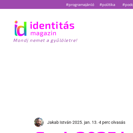
#programajánló
#politika
#pod
Mondj nemet a gyűlöletre!
HÍREK
S
Jakab István
2025. jan. 13.
4 perc olvasás