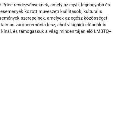
d Pride rendezvényeknek, amely az egyik legnagyobb és 
események között művészeti kiállítások, kulturális 
események szerepelnek, amelyek az egész közösséget 
talmas záróceremónia lesz, ahol világhírű előadók is 
 kínál, és támogassuk a világ minden táján élő LMBTQ+ 