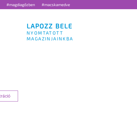
g
#magdiagőzben
#macskamedve
LAPOZZ BELE
NYOMTATOTT
MAGAZINJAINKBA
APCSOLAT
tráció