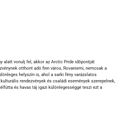
 alatt vonulj fel, akkor az Arctic Pride időpontját 
zvénynek otthont adó finn város, Rovaniemi, nemcsak a 
önleges helyszín is, ahol a sarki fény varázslatos 
 kulturális rendezvények és családi események szerepelnek, 
lfútta és havas táj igazi különlegességgé teszi ezt a 