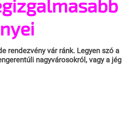
egizgalmasabb
nyei
e rendezvény vár ránk. Legyen szó a 
engerentúli nagyvárosokról, vagy a jég 