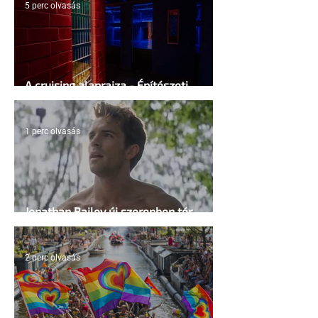
5 perc olvasás
A cruising alaprajza - Építészeti
irányelvek a vágy maximalizálására
1 perc olvasás
Jonathan Bailey új szerepben tér
vissza
2 perc olvasás