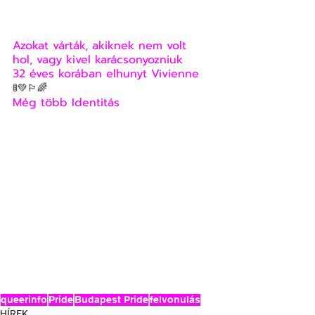
Azokat várták, akiknek nem volt 
hol, vagy kivel karácsonyozniuk
32 éves korában elhunyt Vivienne
🚦💚🏳️‍🌈
Még több Identitás
queerinfo
Pride
Budapest Pride
felvonulás
HÍREK