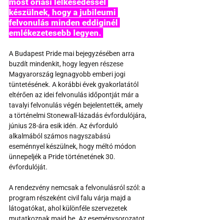
most óriási lelkesedéssel 
készülnek, hogy a jubileumi 
felvonulás minden eddiginél 
emlékezetesebb legyen. 
A Budapest Pride mai bejegyzésében arra 
buzdít mindenkit, hogy legyen részese 
Magyarország legnagyobb emberi jogi 
tüntetésének. A korábbi évek gyakorlatától 
eltérően az idei felvonulás időpontját már a 
tavalyi felvonulás végén bejelentették, amely 
a történelmi Stonewall-lázadás évfordulójára, 
június 28-ára esik idén. Az évforduló 
alkalmából számos nagyszabású 
eseménnyel készülnek, hogy méltó módon 
ünnepeljék a Pride történetének 30. 
évfordulóját.
A rendezvény nemcsak a felvonulásról szól: a 
program részeként civil falu várja majd a 
látogatókat, ahol különféle szervezetek 
mutatkoznak majd be. Az eseménysorozatot 