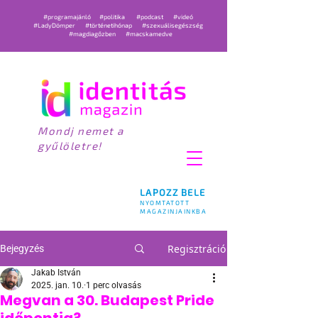
#programajánló
#politika
#podcast
#videó
#LadyDömper
#történetihónap
#szexuálisegészség
#magdiagőzben
#macskamedve
Mondj nemet a
gyűlöletre!
LAPOZZ BELE
NYOMTATOTT
MAGAZINJAINKBA
Regisztráció
Bejegyzés
Jakab István
2025. jan. 10.
1 perc olvasás
Megvan a 30. Budapest Pride