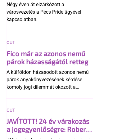
története
Négy éven át elzárkózott a
városvezetés a Pécs Pride ügyével
kapcsolatban.
OUT
Fico már az azonos nemű
párok házasságától retteg
A külföldön házasodott azonos nemű
párok anyakönyvezésének kérdése
komoly jogi dilemmát okozott a
szlovák belügynek, miközben Robert
Fico szerint az alkotmány
egyértelműen tiltja a házasságuk
OUT
elismerését. Közben az ellenzéken belül
JAVÍTOTT! 24 év várakozás
is vita robbant ki arról, hogy vissza
a jogegyenlőségre: Robert
kellene-e vonni a kormány konzervatív
Biedroń megindító üzenete