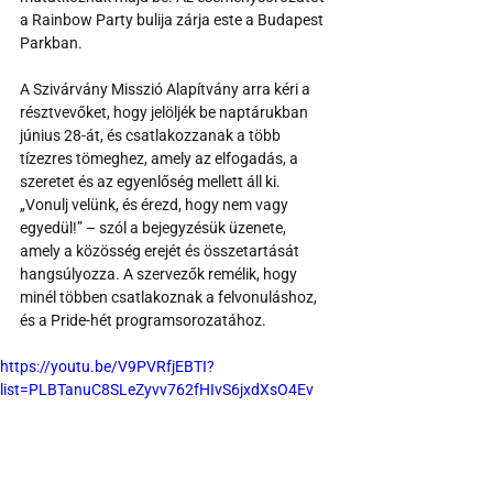
a Rainbow Party bulija zárja este a Budapest 
Parkban.
A Szivárvány Misszió Alapítvány arra kéri a 
résztvevőket, hogy jelöljék be naptárukban 
június 28-át, és csatlakozzanak a több 
tízezres tömeghez, amely az elfogadás, a 
szeretet és az egyenlőség mellett áll ki. 
„Vonulj velünk, és érezd, hogy nem vagy 
egyedül!” – szól a bejegyzésük üzenete, 
amely a közösség erejét és összetartását 
hangsúlyozza. A szervezők remélik, hogy 
minél többen csatlakoznak a felvonuláshoz, 
és a Pride-hét programsorozatához.
https://youtu.be/V9PVRfjEBTI?
list=PLBTanuC8SLeZyvv762fHIvS6jxdXsO4Ev