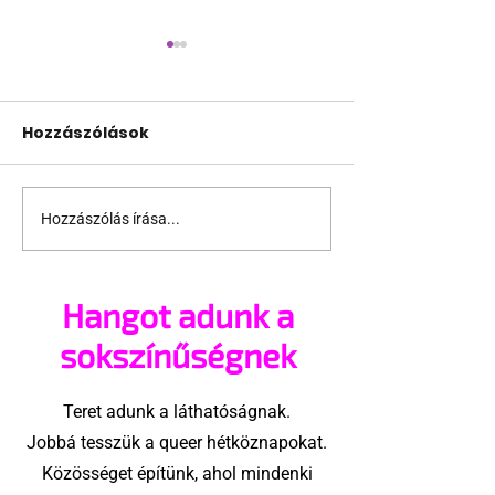
Hozzászólások
Hozzászólás írása...
Európa negyedik
Nem úszták 
legkisebb
berlinben az 
országában is
időszakot tra
Hangot adunk a
házasodhatnak a
támadás nélk
melegek
sokszínűségnek
Teret adunk a láthatóságnak.
Jobbá tesszük a queer hétköznapokat.
Közösséget építünk, ahol mindenki