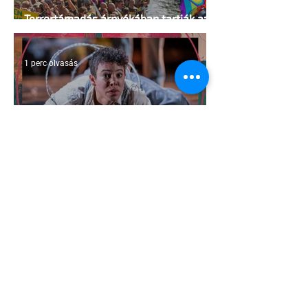
Terrortámadás árnyékában tartják az
idei WorldPride-ot Amszterdamban
1 perc olvasás
A London Trans+ Pride szervezője nem
volt hajlandó ünnepségnek nevezni az
eseményt- a BBC ezért törölte vele az
interjút
2 perc olvasás
Kényszerű száműzetésben az orosz
LMBTQ+ sajtó utolsó nagy hangja
2 perc olvasás