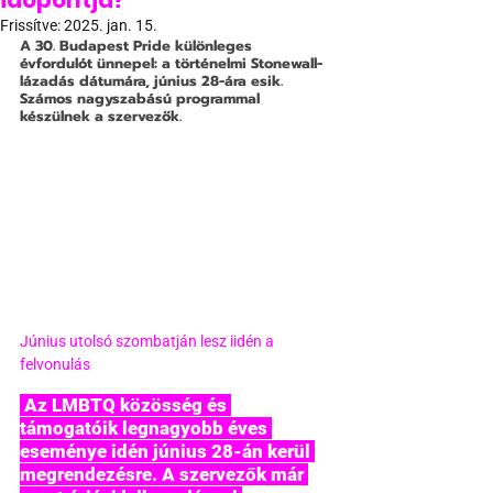
időpontja?
Frissítve:
2025. jan. 15.
A 30. Budapest Pride különleges 
évfordulót ünnepel: a történelmi Stonewall-
lázadás dátumára, június 28-ára esik. 
Számos nagyszabású programmal 
készülnek a szervezők.
Június utolsó szombatján lesz iidén a 
felvonulás
 Az LMBTQ közösség és 
támogatóik legnagyobb éves 
eseménye idén június 28-án kerül 
megrendezésre. A szervezők már 