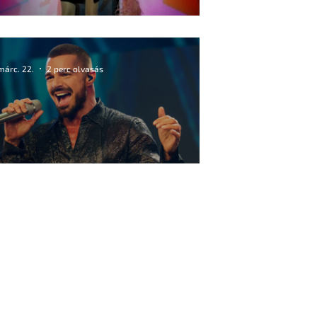
Én voltam Miss Nyár
márc. 22.
2 perc olvasás
Felszabadító érzés önmagad lenni!