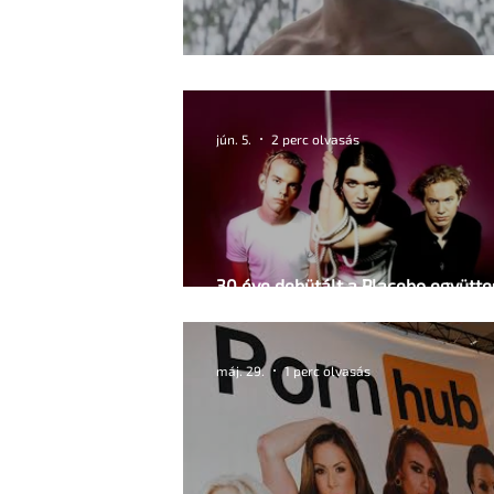
Jonathan Bailey új szerepben tér v
jún. 5.
2 perc olvasás
30 éve debütált a Placebo együtt
című, első stúdióalbuma
máj. 29.
1 perc olvasás