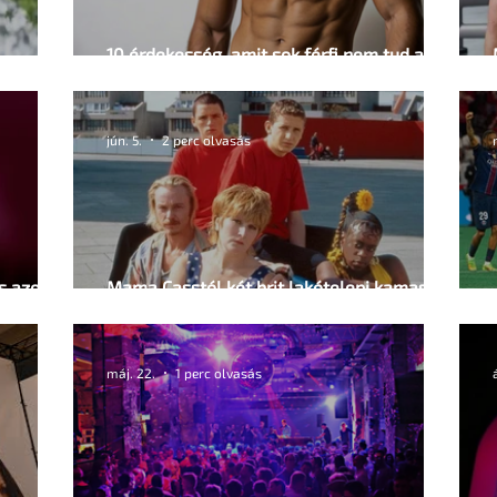
10 érdekesség, amit sok férfi nem tud a
issza
saját nemi szervéről
jún. 5.
2 perc olvasás
es azonos
Mama Casstól két brit lakótelepi kamasz
srác szerelméig
máj. 22.
1 perc olvasás