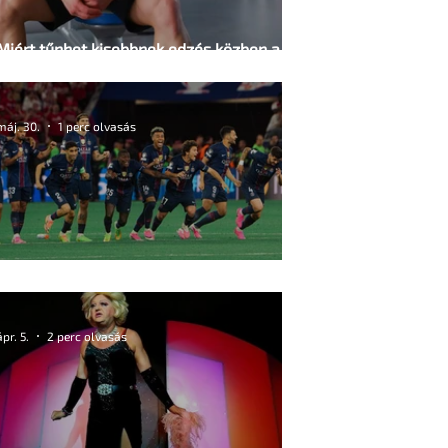
Miért tűnhet kisebbnek edzés közben a
férfiasság?
máj. 30.
1 perc olvasás
13+2 szexi BL-sztár játékos – képekkel
ápr. 5.
2 perc olvasás