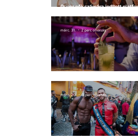
Queer nők számára indított platfo
ismert pornóoldal
márc. 31.
2 perc olvasás
Óvakodj a csalóktól!
márc. 20.
3 perc olvasás