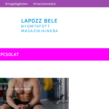
g
#magdiagőzben
#macskamedve
LAPOZZ BELE
NYOMTATOTT
MAGAZINJAINKBA
APCSOLAT
júl. 11.
2 perc olvasás