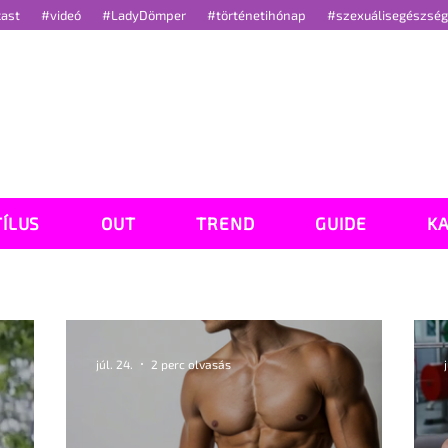
cast
#videó
#LadyDömper
#történetihónap
#szexuálisegészsé
TÍLUS
OUT
TREND
GUIDE
K
júl. 24.
2 perc olvasás