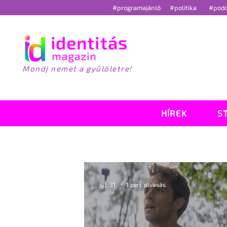
#programajánló
#politika
#pod
Mondj nemet a gyűlöletre!
HÍREK
S
júl. 31.
1 perc olvasás