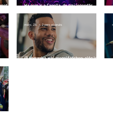
rmot az
Ha nem is a Capella, de egy legendás
berlini queer klub térhet vissza
márc. 28.
2 perc olvasás
Új korszak a HIV-megelőzésben: elég lehet
félévente egy injekció