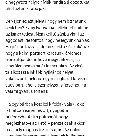
elhagyatott helyre hívják randira áldozatukat, 
ahol aztán kirabolják.
De vajon ez azt jelenti, hogy nem bízhatunk 
senkiben? Ez nyilvánvalóan ellehetetlenítené 
az ismerkedést. Nem kell túlzásba vinni az 
aggódást, de fontos, hogy ne legyünk naivak. 
Ha például azzal indulunk neki az éjszakának, 
hogy alkalmi partnert keresünk, érdemes 
előre átgondolni, hova megyünk vele, és 
lehetőleg nem a saját lakásunkra. Az első 
találkozásra inkább nyilvános helyet 
válasszunk, például egy melegbarát kávézót 
vagy bárt, ahol a személyzet is figyelhet, ha 
valami gyanús történik.
Ha egy bárban közeledik felénk valaki, akit 
láthatóan ismernek ott, nyugodtan 
rákérdezhetünk a pultosnál, hogy 
megbízható-e az illető – persze csak akkor, 
ha a hely maga is biztonságos. Az online 