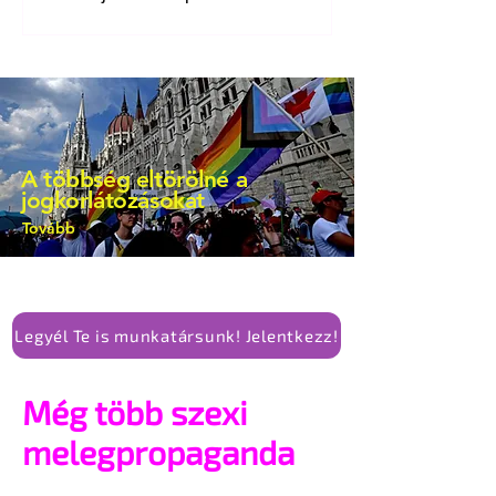
bejegyzésben.
A többség eltörölné a
jogkorlátozásokat
Tovább
Legyél Te is munkatársunk! Jelentkezz!
Még több szexi
melegpropaganda