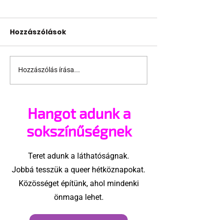
Hozzászólások
Hozzászólás írása...
Az első szerelemtől a
Hangot adunk a
megcsalásig
sokszínűségnek
Teret adunk a láthatóságnak.
Jobbá tesszük a queer hétköznapokat.
Közösséget építünk, ahol mindenki
önmaga lehet.