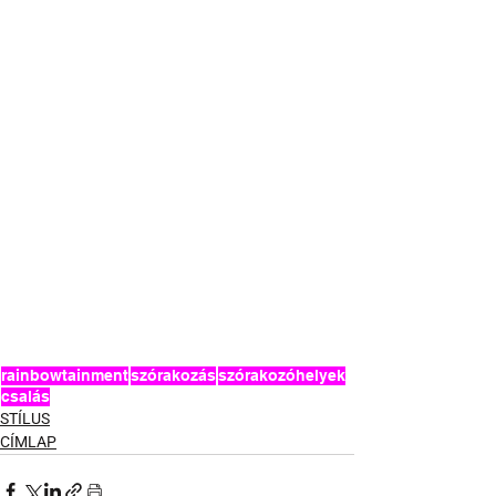
rainbowtainment
szórakozás
szórakozóhelyek
csalás
STÍLUS
CÍMLAP