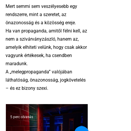
Mert semmi sem veszélyesebb egy
rendszerre, mint a szeretet, az
önazonosság és a közösség ereje.
Ha van propaganda, amitől félni kell, az
nem a szivárványzászló, hanem az,
amelyik elhiteti velünk, hogy csak akkor
vagyunk értékesek, ha csendben
maradunk.
A „melegpropaganda” valójában
láthatóság, önazonosság, jogkövetelés
– és ez bizony szexi.
5 perc olvasás