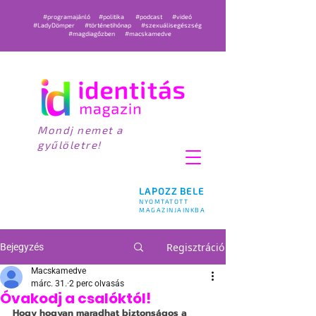
#programajánló
#politika
#podcast
#videó
#LadyDömper
#történetihónap
#szexuálisegészség
#magdiagőzben
#macskamedve
Mondj nemet a
gyűlöletre!
LAPOZZ BELE
NYOMTATOTT
MAGAZINJAINKBA
Regisztráció
Bejegyzés
Macskamedve
márc. 31.
2 perc olvasás
Óvakodj a csalóktól!
Hogy hogyan maradhat biztonságos a 