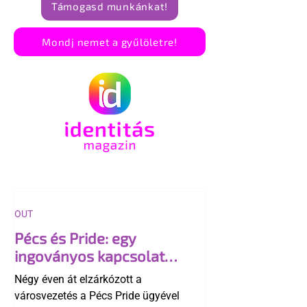
Támogasd munkánkat!
Mondj nemet a gyűlöletre!
OUT
Pécs és Pride: egy
ingoványos kapcsolat
története
Négy éven át elzárkózott a
városvezetés a Pécs Pride ügyével