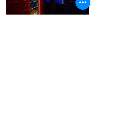
A cruising alaprajza - Építészeti
irányelvek a vágy maximalizálására
1 perc olvasás
Jonathan Bailey új szerepben tér
vissza
2 perc olvasás
Terrortámadás árnyékában tartják az
idei WorldPride-ot Amszterdamban