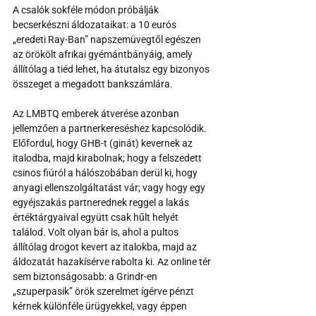
A csalók sokféle módon próbálják 
becserkészni áldozataikat: a 10 eurós 
„eredeti Ray-Ban” napszemüvegtől egészen 
az örökölt afrikai gyémántbányáig, amely 
állítólag a tiéd lehet, ha átutalsz egy bizonyos 
összeget a megadott bankszámlára.
Az LMBTQ emberek átverése azonban 
jellemzően a partnerkereséshez kapcsolódik. 
Előfordul, hogy GHB-t (ginát) kevernek az 
italodba, majd kirabolnak; hogy a felszedett 
csinos fiúról a hálószobában derül ki, hogy 
anyagi ellenszolgáltatást vár; vagy hogy egy 
egyéjszakás partnerednek reggel a lakás 
értéktárgyaival együtt csak hűlt helyét 
találod. Volt olyan bár is, ahol a pultos 
állítólag drogot kevert az italokba, majd az 
áldozatát hazakísérve rabolta ki. Az online tér 
sem biztonságosabb: a Grindr-en 
„szuperpasik” örök szerelmet ígérve pénzt 
kérnek különféle ürügyekkel, vagy éppen 