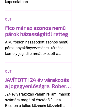
kapcsolatban.
OUT
Fico már az azonos nemű
párok házasságától retteg
A külföldön házasodott azonos nemű
párok anyakönyvezésének kérdése
komoly jogi dilemmát okozott a
szlovák belügynek, miközben Robert
Fico szerint az alkotmány
egyértelműen tiltja a házasságuk
OUT
elismerését. Közben az ellenzéken belül
JAVÍTOTT! 24 év várakozás
is vita robbant ki arról, hogy vissza
a jogegyenlőségre: Robert
kellene-e vonni a kormány konzervatív
Biedroń megindító üzenete
alkotmánymódosítását
„24 év várakozás valamire, ami mások
a lengyel bejegyzett
számára magától értetődő.”– írta
élettársi kapcsolatokért
Biedroń a július közepén közzétett