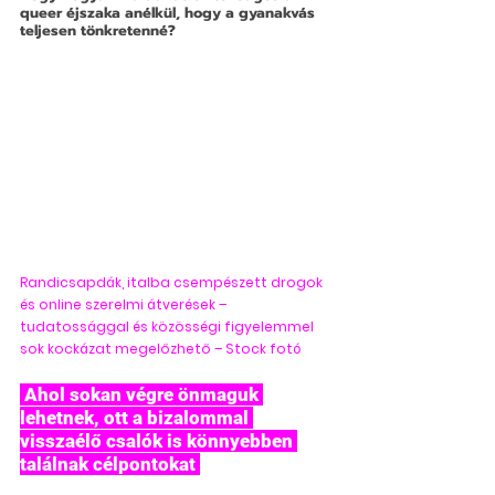
queer éjszaka anélkül, hogy a gyanakvás 
teljesen tönkretenné?
Randicsapdák, italba csempészett drogok 
és online szerelmi átverések – 
tudatossággal és közösségi figyelemmel 
sok kockázat megelőzhető – Stock fotó
 Ahol sokan végre önmaguk 
lehetnek, ott a bizalommal 
visszaélő csalók is könnyebben 
találnak célpontokat 