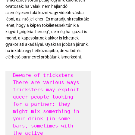
ismerkedés során pedig legyünk különösen 
óvatosak: ha valaki nem hajlandó 
személyesen találkozni vagy videóhívásba 
lépni, az intő jel lehet. És maradjunk realisták: 
lehet, hogy a képen tökéletesnek tűnik a 
kigyúrt „nigériai herceg”, de még ha igazat is 
mond, a kapcsolatnak akkor is lehetnek 
gyakorlati akadályai. Gyakran jobban járunk, 
ha inkább egy hétköznapibb, de valódi és 
elérhető partnerrel próbálunk ismerkedni.
Beware of tricksters

There are various ways 
tricksters may exploit 
queer people looking 
for a partner: they 
might mix something in 
your drink (in some 
bars, sometimes with 
the active 