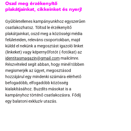
Oszd meg érzékenyítő 
plakátjainkat, cikkeinket és nyerj!
Gyűlöletellenes kampányunkhoz egyszerűen 
csatlakozhatsz. Töltsd le érzékenyítő 
plakátjainkat, oszd meg a közösségi média 
felületeiden, releváns csoportokban, majd 
küldd el nekünk a megosztást igazoló linket 
(linkeket) vagy képernyőfotót (-fotókat) az 
identitasmagazin@gmail.com
 mailcímre. 
Részvételed segít abban, hogy minél többen 
megismerjék az ügyet, megosztásod 
hozzájárul egy mindenki számára elérhető 
befogadóbb, elfogadóbb közösség 
kialakításához. Buzdíts másokat is a 
kampányhoz történő csatlakozásra. Fődíj 
egy balatoni exkluzív utazás.