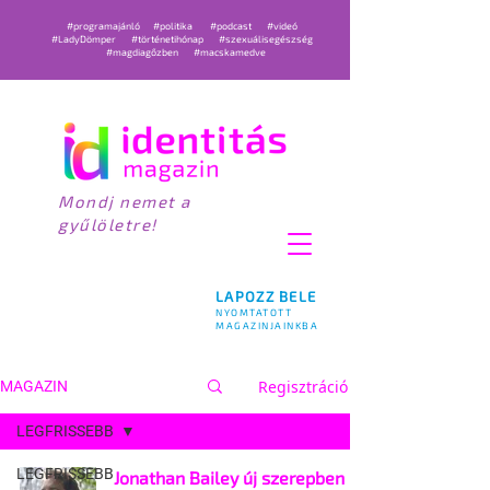
#programajánló
#politika
#podcast
#videó
#LadyDömper
#történetihónap
#szexuálisegészség
#magdiagőzben
#macskamedve
Mondj nemet a
gyűlöletre!
LAPOZZ BELE
NYOMTATOTT
MAGAZINJAINKBA
Regisztráció
MAGAZIN
LEGFRISSEBB
LEGFRISSEBB
Jonathan Bailey új szerepben