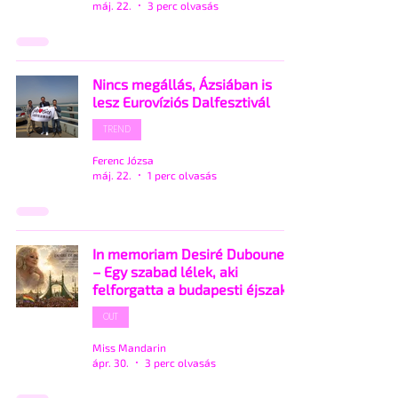
máj. 22.
3 perc olvasás
Nincs megállás, Ázsiában is
lesz Eurovíziós Dalfesztivál
TREND
Ferenc Józsa
máj. 22.
1 perc olvasás
In memoriam Desiré Dubounet
– Egy szabad lélek, aki
felforgatta a budapesti éjszakát
OUT
Miss Mandarin
ápr. 30.
3 perc olvasás