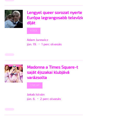
Lengyel queer sorozat nyerte
Európa legrangosabb televíziós
díját
HÍREK
Adam Jurewicz
jún. 19.
1 perc olvasás
Madonna a Times Square-t
saját éjszakai klubjává
varázsolta
CÍMLAP
Jakab István
jún. 6.
2 perc olvasás