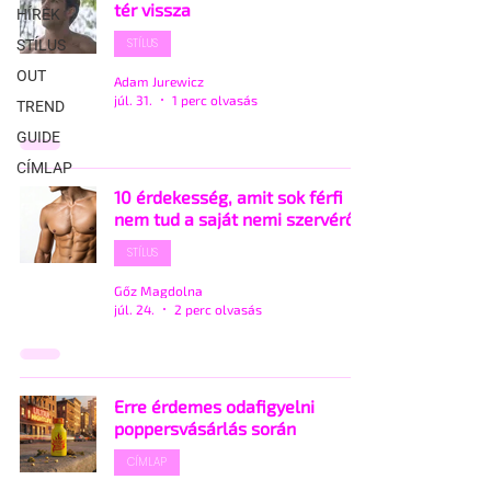
tér vissza
HÍREK
STÍLUS
STÍLUS
OUT
Adam Jurewicz
júl. 31.
1 perc olvasás
TREND
GUIDE
CÍMLAP
10 érdekesség, amit sok férfi
nem tud a saját nemi szervéről
STÍLUS
Gőz Magdolna
júl. 24.
2 perc olvasás
Erre érdemes odafigyelni
poppersvásárlás során
CÍMLAP