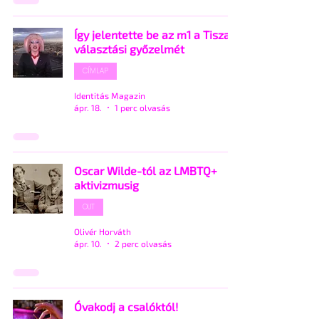
Így jelentette be az m1 a Tisza
választási győzelmét
CÍMLAP
Identitás Magazin
ápr. 18.
1 perc olvasás
Oscar Wilde-tól az LMBTQ+
aktivizmusig
OUT
Olivér Horváth
ápr. 10.
2 perc olvasás
Óvakodj a csalóktól!