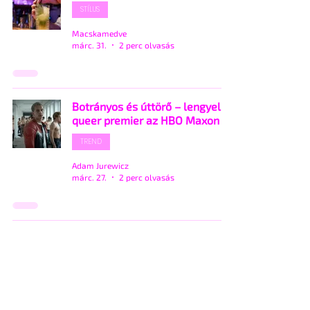
STÍLUS
Macskamedve
márc. 31.
2 perc olvasás
Botrányos és úttörő – lengyel
queer premier az HBO Maxon
TREND
Adam Jurewicz
márc. 27.
2 perc olvasás