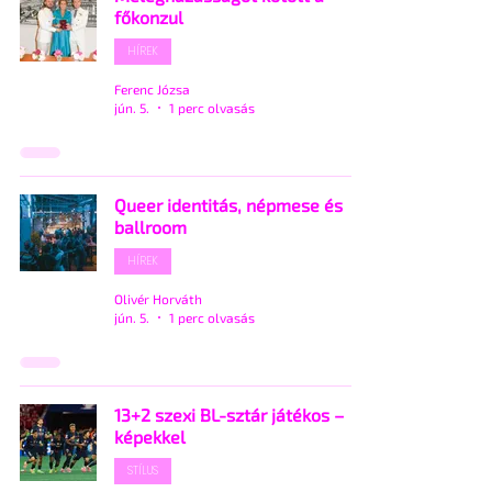
főkonzul
HÍREK
Ferenc Józsa
jún. 5.
1 perc olvasás
Queer identitás, népmese és
ballroom
HÍREK
Olivér Horváth
jún. 5.
1 perc olvasás
13+2 szexi BL-sztár játékos –
képekkel
STÍLUS