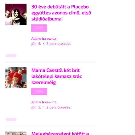
30 éve debütált a Placebo
együttes azonos című, első
stúdióalbuma
STÍLUS
Adam Jurewicz
jún. 5.
2 perc olvasás
Mama Casstól két brit
lakótelepi kamasz srác
szerelméig
STÍLUS
Adam Jurewicz
jún. 5.
2 perc olvasás
Melegházasságot kötött a