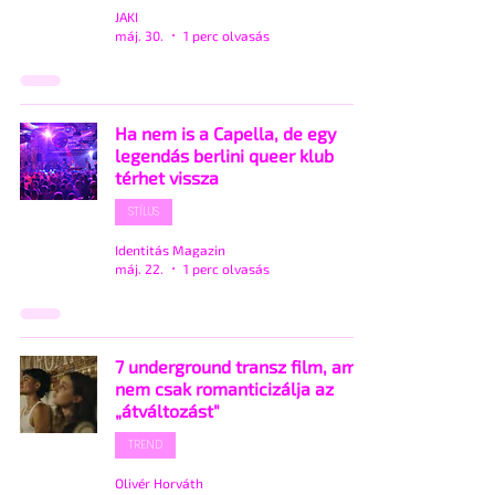
JAKI
máj. 30.
1 perc olvasás
Ha nem is a Capella, de egy
legendás berlini queer klub
térhet vissza
STÍLUS
Identitás Magazin
máj. 22.
1 perc olvasás
7 underground transz film, ami
nem csak romanticizálja az
„átváltozást"
TREND
Olivér Horváth