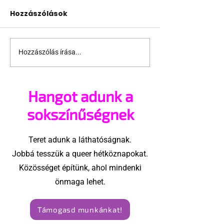
Hozzászólások
20 éves a Folsom
Hozzászólás írása...
Az idei Folso
nagyobb lesz
valaha
Hangot adunk a
sokszínűségnek
Teret adunk a láthatóságnak.
Jobbá tesszük a queer hétköznapokat.
Közösséget építünk, ahol mindenki
önmaga lehet.
Támogasd munkánkat!