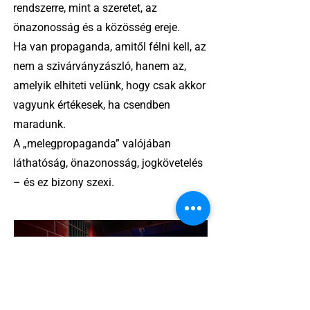
rendszerre, mint a szeretet, az
önazonosság és a közösség ereje.
Ha van propaganda, amitől félni kell, az
nem a szivárványzászló, hanem az,
amelyik elhiteti velünk, hogy csak akkor
vagyunk értékesek, ha csendben
maradunk.
A „melegpropaganda” valójában
láthatóság, önazonosság, jogkövetelés
– és ez bizony szexi.
5 perc olvasás