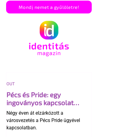
Mondj nemet a gyűlöletre!
OUT
Pécs és Pride: egy
ingoványos kapcsolat
története
Négy éven át elzárkózott a
városvezetés a Pécs Pride ügyével
kapcsolatban.