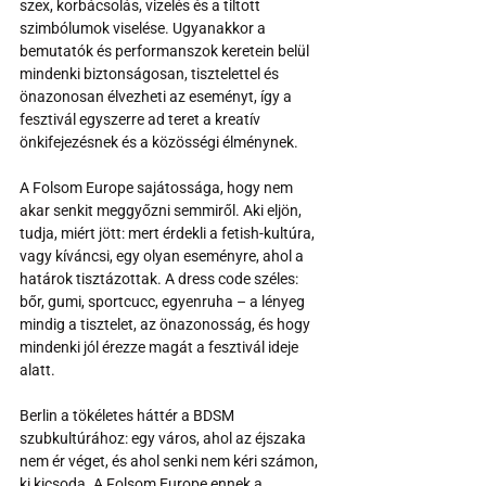
szex, korbácsolás, vizelés és a tiltott 
szimbólumok viselése. Ugyanakkor a 
bemutatók és performanszok keretein belül 
mindenki biztonságosan, tisztelettel és 
önazonosan élvezheti az eseményt, így a 
fesztivál egyszerre ad teret a kreatív 
önkifejezésnek és a közösségi élménynek.
A Folsom Europe sajátossága, hogy nem 
akar senkit meggyőzni semmiről. Aki eljön, 
tudja, miért jött: mert érdekli a fetish-kultúra, 
vagy kíváncsi, egy olyan eseményre, ahol a 
határok tisztázottak. A dress code széles: 
bőr, gumi, sportcucc, egyenruha – a lényeg 
mindig a tisztelet, az önazonosság, és hogy 
mindenki jól érezze magát a fesztivál ideje 
alatt.
Berlin a tökéletes háttér a BDSM 
szubkultúrához: egy város, ahol az éjszaka 
nem ér véget, és ahol senki nem kéri számon, 
ki kicsoda. A Folsom Europe ennek a 