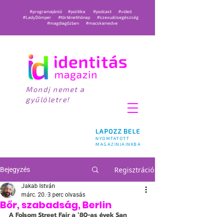
#programajánló
#politika
#podcast
#videó
#LadyDömper
#történetihónap
#szexuálisegészség
#magdiagőzben
#macskamedve
Mondj nemet a
gyűlöletre!
LAPOZZ BELE
NYOMTATOTT
MAGAZINJAINKBA
Regisztráció
Bejegyzés
Jakab István
márc. 20.
3 perc olvasás
Bőr, szabadság, Berlin
A Folsom Street Fair a ’80-as évek San 