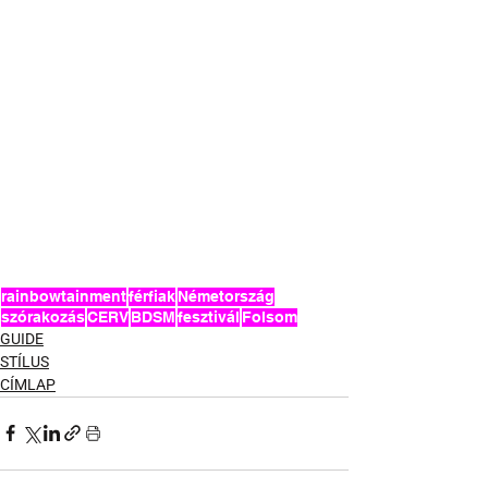
rainbowtainment
férfiak
Németország
szórakozás
CERV
BDSM
fesztivál
Folsom
GUIDE
STÍLUS
CÍMLAP