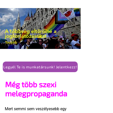
A többség eltörölné a
jogkorlátozásokat
Tovább
Legyél Te is munkatársunk! Jelentkezz!
Még több szexi
melegpropaganda
Mert semmi sem veszélyesebb egy