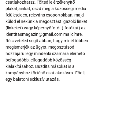
csatlakozhatsz. Töltsd le érzékenyítő 
plakátjainkat, oszd meg a közösségi média 
felületeiden, releváns csoportokban, majd 
küldd el nekünk a megosztást igazoló linket 
(linkeket) vagy képernyőfotót (-fotókat) az 
identitasmagazin@gmail.com mailcímre. 
Részvételed segít abban, hogy minél többen 
megismerjék az ügyet, megosztásod 
hozzájárul egy mindenki számára elérhető 
befogadóbb, elfogadóbb közösség 
kialakításához. Buzdíts másokat is a 
kampányhoz történő csatlakozásra. Fődíj 
egy balatoni exkluzív utazás.