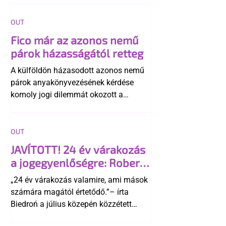
OUT
Fico már az azonos nemű
párok házasságától retteg
A külföldön házasodott azonos nemű
párok anyakönyvezésének kérdése
komoly jogi dilemmát okozott a
szlovák belügynek, miközben Robert
Fico szerint az alkotmány
egyértelműen tiltja a házasságuk
OUT
elismerését. Közben az ellenzéken belül
JAVÍTOTT! 24 év várakozás
is vita robbant ki arról, hogy vissza
a jogegyenlőségre: Robert
kellene-e vonni a kormány konzervatív
Biedroń megindító üzenete
alkotmánymódosítását
„24 év várakozás valamire, ami mások
a lengyel bejegyzett
számára magától értetődő.”– írta
élettársi kapcsolatokért
Biedroń a július közepén közzétett
bejegyzésben.