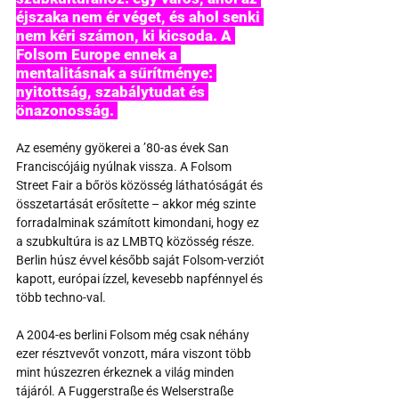
éjszaka nem ér véget, és ahol senki 
nem kéri számon, ki kicsoda. A 
Folsom Europe ennek a 
mentalitásnak a sűrítménye: 
nyitottság, szabálytudat és 
önazonosság. 
Az esemény gyökerei a ’80-as évek San 
Franciscójáig nyúlnak vissza. A Folsom 
Street Fair a bőrös közösség láthatóságát és 
összetartását erősítette – akkor még szinte 
forradalminak számított kimondani, hogy ez 
a szubkultúra is az LMBTQ közösség része. 
Berlin húsz évvel később saját Folsom-verziót 
kapott, európai ízzel, kevesebb napfénnyel és 
több techno-val.
A 2004-es berlini Folsom még csak néhány 
ezer résztvevőt vonzott, mára viszont több 
mint húszezren érkeznek a világ minden 
tájáról. A Fuggerstraße és Welserstraße 