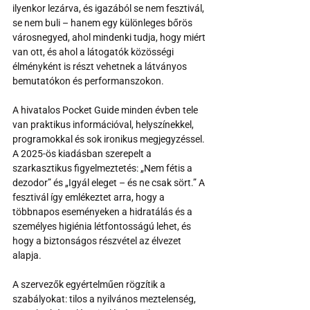
ilyenkor lezárva, és igazából se nem fesztivál, 
se nem buli – hanem egy különleges bőrös 
városnegyed, ahol mindenki tudja, hogy miért 
van ott, és ahol a látogatók közösségi 
élményként is részt vehetnek a látványos 
bemutatókon és performanszokon.
A hivatalos Pocket Guide minden évben tele 
van praktikus információval, helyszínekkel, 
programokkal és sok ironikus megjegyzéssel. 
A 2025-ös kiadásban szerepelt a 
szarkasztikus figyelmeztetés: „Nem fétis a 
dezodor” és „Igyál eleget – és ne csak sört.” A 
fesztivál így emlékeztet arra, hogy a 
többnapos eseményeken a hidratálás és a 
személyes higiénia létfontosságú lehet, és 
hogy a biztonságos részvétel az élvezet 
alapja.
A szervezők egyértelműen rögzítik a 
szabályokat: tilos a nyilvános meztelenség, 