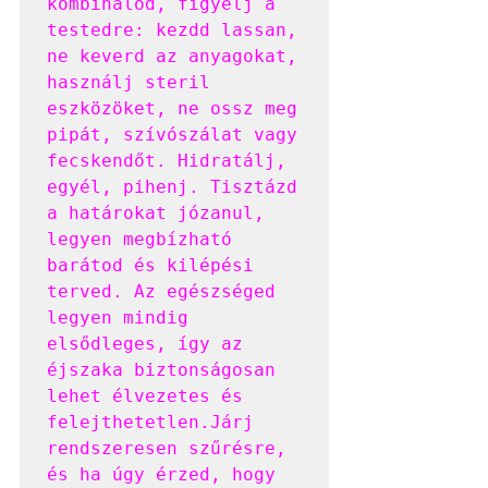
kombinálod, figyelj a 
testedre: kezdd lassan, 
ne keverd az anyagokat, 
használj steril 
eszközöket, ne ossz meg 
pipát, szívószálat vagy 
fecskendőt. Hidratálj, 
egyél, pihenj. Tisztázd 
a határokat józanul, 
legyen megbízható 
barátod és kilépési 
terved. Az egészséged 
legyen mindig 
elsődleges, így az 
éjszaka biztonságosan 
lehet élvezetes és 
felejthetetlen.Járj 
rendszeresen szűrésre, 
és ha úgy érzed, hogy 