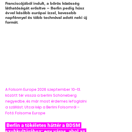
Franciscójából indult, a bőrös közösség 
láthatóságát erősítve – Berlin pedig húsz 
évvel később európai ízzel, kevesebb 
napfénnyel és több technóval adott neki új 
formát.
A Folsom Europe 2026 szeptember 10–13. 
között tér vissza a berlini Schöneberg 
negyedbe, és már most érdemes lefoglalni 
a szállást. Utcai kép a Berlini Folsomról – 
Fotó: Folsome Europe
 Berlin a tökéletes háttér a BDSM 
szubkultúrához: egy város, ahol az 