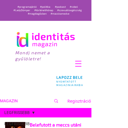
#programajánló
#politika
#podcast
#videó
#LadyDömper
#történetihónap
#szexuálisegészség
#magdiagőzben
#macskamedve
Mondj nemet a
gyűlöletre!
LAPOZZ BELE
NYOMTATOTT
MAGAZINJAINKBA
Regisztráció
MAGAZIN
LEGFRISSEBB
LEGFRISSEBB
Belefutott a meccs utáni