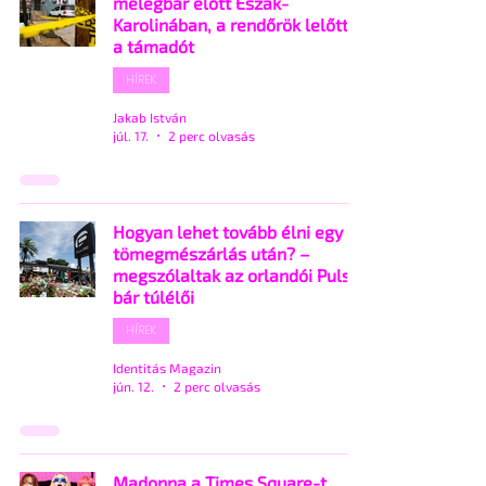
melegbár előtt Észak-
Karolinában, a rendőrök lelőtték
a támadót
HÍREK
Jakab István
júl. 17.
2 perc olvasás
Hogyan lehet tovább élni egy
tömegmészárlás után? –
megszólaltak az orlandói Pulse
bár túlélői
HÍREK
Identitás Magazin
jún. 12.
2 perc olvasás
Madonna a Times Square-t