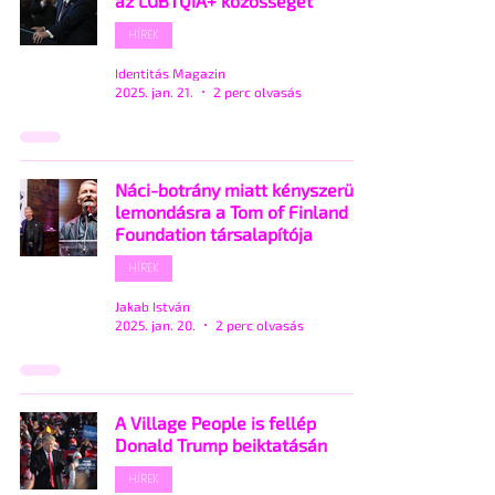
az LGBTQIA+ közösséget
HÍREK
Identitás Magazin
2025. jan. 21.
2 perc olvasás
Náci-botrány miatt kényszerült
lemondásra a Tom of Finland
Foundation társalapítója
HÍREK
Jakab István
2025. jan. 20.
2 perc olvasás
A Village People is fellép
Donald Trump beiktatásán
HÍREK