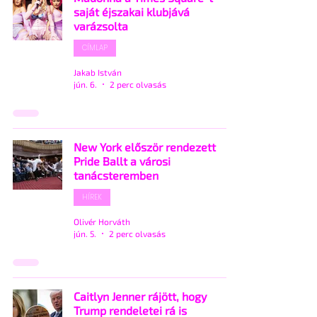
saját éjszakai klubjává
varázsolta
CÍMLAP
Jakab István
jún. 6.
2 perc olvasás
New York először rendezett
Pride Ballt a városi
tanácsteremben
HÍREK
Olivér Horváth
jún. 5.
2 perc olvasás
Caitlyn Jenner rájött, hogy
Trump rendeletei rá is