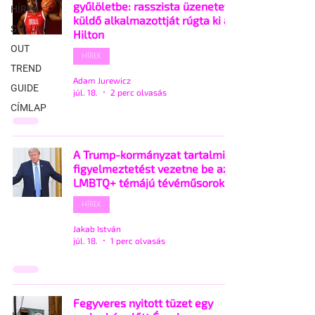
gyűlöletbe: rasszista üzenetet
HÍREK
küldő alkalmazottját rúgta ki a
STÍLUS
Hilton
OUT
HÍREK
TREND
Adam Jurewicz
GUIDE
júl. 18.
2 perc olvasás
CÍMLAP
A Trump-kormányzat tartalmi
figyelmeztetést vezetne be az
LMBTQ+ témájú tévéműsorokra
HÍREK
Jakab István
júl. 18.
1 perc olvasás
Fegyveres nyitott tüzet egy