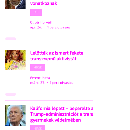
vonatkoznak
OUT
Olivér Horváth
ápr. 24.
1 perc olvasás
Lelőtték az ismert fekete
transznemű aktivistát
HÍREK
Ferenc Józsa
márc. 27.
1 perc olvasás
Kalifornia lépett – beperelte a
Trump-adminisztrációt a transz
gyermekek védelmében
HÍREK