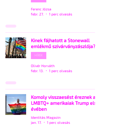
Ferenc Józsa
febr. 27.
1 perc olvasás
Kinek fájhatott a Stonewall
emlékmű szivárványzászlója?
HÍREK
Olivér Horváth
febr. 13.
1 perc olvasás
Komoly visszaesést éreznek az
LMBTQ+ amerikaiak Trump első
évében
Identitás Magazin
jan. 17.
1 perc olvasás