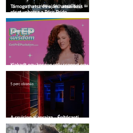
Támogathatsz és ajánlhatsz: te is
részt vehetsz a Pécs Pride
megvalósításában
1 perc olvasás
Kiakadt egy konzervatív csoport egy
HIV-megelőzésről szóló reklámon
5 perc olvasás
A cruising alaprajza - Építészeti
irányelvek a vágy maximalizálására