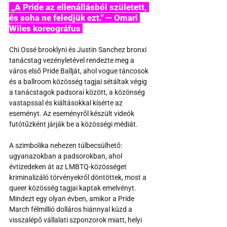
 „A Pride az ellenállásból született, 
és soha ne feledjük ezt." — Omari 
Wiles koreográfus 
Chi Ossé brooklyni és Justin Sanchez bronxi 
tanácstag vezényletével rendezte meg a 
város első Pride Ballját, ahol vogue táncosok 
és a ballroom közösség tagjai sétáltak végig 
a tanácstagok padsorai között, a közönség 
vastapssal és kiáltásokkal kísérte az 
eseményt. Az eseményről készült videók 
futótűzként járják be a közösségi médiát.
A szimbolika nehezen túlbecsülhető: 
ugyanazokban a padsorokban, ahol 
évtizedeken át az LMBTQ-közösséget 
kriminalizáló törvényekről döntöttek, most a 
queer közösség tagjai kaptak emelvényt. 
Mindezt egy olyan évben, amikor a Pride 
March félmillió dolláros hiánnyal küzd a 
visszalépő vállalati szponzorok miatt, helyi 