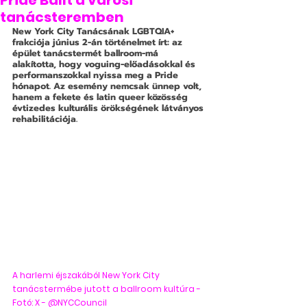
Pride Ballt a városi
tanácsteremben
New York City Tanácsának LGBTQIA+ 
frakciója június 2-án történelmet írt: az 
épület tanácstermét ballroom-má 
alakította, hogy voguing-előadásokkal és 
performanszokkal nyissa meg a Pride 
hónapot. Az esemény nemcsak ünnep volt, 
hanem a fekete és latin queer közösség 
évtizedes kulturális örökségének látványos 
rehabilitációja.
A harlemi éjszakából New York City 
tanácstermébe jutott a ballroom kultúra - 
Fotó: X - @NYCCouncil