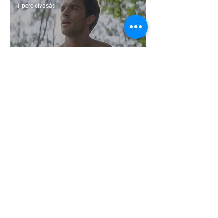
1 perc olvasás
Jonathan Bailey új szerepben tér
vissza
2 perc olvasás
Terrortámadás árnyékában tartják az
idei WorldPride-ot Amszterdamban
1 perc olvasás