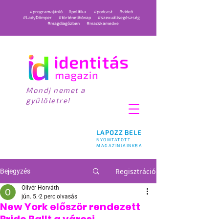
#programajánló
#politika
#podcast
#videó
#LadyDömper
#történetihónap
#szexuálisegészség
#magdiagőzben
#macskamedve
Mondj nemet a
gyűlöletre!
LAPOZZ BELE
NYOMTATOTT
MAGAZINJAINKBA
Regisztráció
Bejegyzés
Olivér Horváth
jún. 5.
2 perc olvasás
New York először rendezett