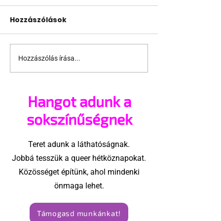
Hozzászólások
Hozzászólás írása...
Caitlyn Jenner rájött,
Kalifornia lép
hogy Trump
beperelte a 
rendeletei rá is
adminisztráci
Hangot adunk a
vonatkoznak
transz gyerm
védelmében
sokszínűségnek
Teret adunk a láthatóságnak.
Jobbá tesszük a queer hétköznapokat.
Közösséget építünk, ahol mindenki
önmaga lehet.
Támogasd munkánkat!