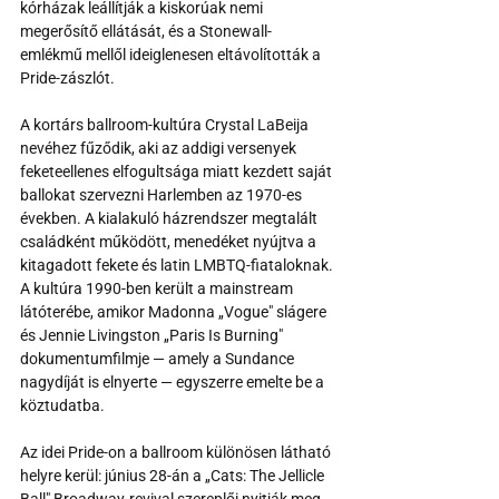
kórházak leállítják a kiskorúak nemi 
megerősítő ellátását, és a Stonewall-
emlékmű mellől ideiglenesen eltávolították a 
Pride-zászlót.
A kortárs ballroom-kultúra Crystal LaBeija 
nevéhez fűződik, aki az addigi versenyek 
feketeellenes elfogultsága miatt kezdett saját 
ballokat szervezni Harlemben az 1970-es 
években. A kialakuló házrendszer megtalált 
családként működött, menedéket nyújtva a 
kitagadott fekete és latin LMBTQ-fiataloknak. 
A kultúra 1990-ben került a mainstream 
látóterébe, amikor Madonna „Vogue" slágere 
és Jennie Livingston „Paris Is Burning" 
dokumentumfilmje — amely a Sundance 
nagydíját is elnyerte — egyszerre emelte be a 
köztudatba.
Az idei Pride-on a ballroom különösen látható 
helyre kerül: június 28-án a „Cats: The Jellicle 