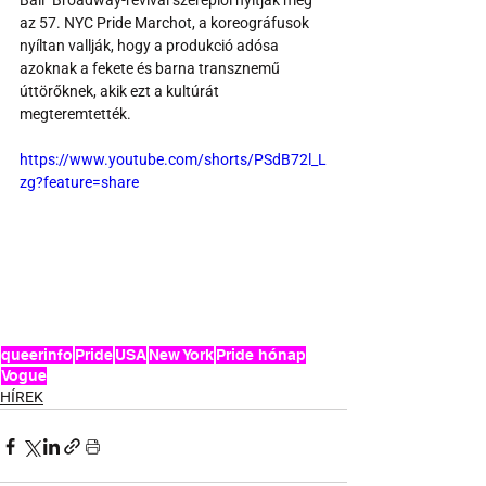
Ball" Broadway-revival szereplői nyitják meg 
az 57. NYC Pride Marchot, a koreográfusok 
nyíltan vallják, hogy a produkció adósa 
azoknak a fekete és barna transznemű 
úttörőknek, akik ezt a kultúrát 
megteremtették.
https://www.youtube.com/shorts/PSdB72l_L
zg?feature=share
queerinfo
Pride
USA
New York
Pride hónap
Vogue
HÍREK