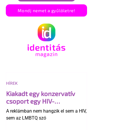
Mondj nemet a gyűlöletre!
HÍREK
Kiakadt egy konzervatív
csoport egy HIV-
megelőzésről szóló
A reklámban nem hangzik el sem a HIV,
reklámon
sem az LMBTQ szó