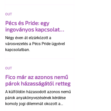
OUT
Pécs és Pride: egy
ingoványos kapcsolat
története
Négy éven át elzárkózott a
városvezetés a Pécs Pride ügyével
kapcsolatban.
OUT
Fico már az azonos nemű
párok házasságától retteg
A külföldön házasodott azonos nemű
párok anyakönyvezésének kérdése
komoly jogi dilemmát okozott a
szlovák belügynek, miközben Robert