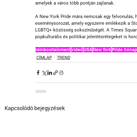
amelyek a város több pontján zajlanak.
A New York Pride mára nemcsak egy felvonulás, ha
eseménysorozat, amely egyszerre emlékezik a Sto
LGBTQ+ közösség sokszínűségét. A Times Square-e
popkulturális és politikai jelentésrétegeket is ho
rainbowtainment
videó
USA
New York
Pride hóna
CÍMLAP
TREND
Kapcsolódó bejegyzések