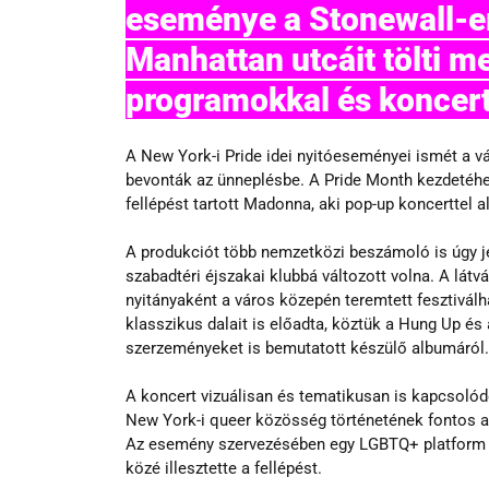
eseménye a Stonewall-em
Manhattan utcáit tölti me
programokkal és koncert
A New York-i Pride idei nyitóeseményei ismét a vá
bevonták az ünneplésbe. A Pride Month kezdetéh
fellépést tartott Madonna, aki pop-up koncerttel al
A produkciót több nemzetközi beszámoló is úgy j
szabadtéri éjszakai klubbá változott volna. A lát
nyitányaként a város közepén teremtett fesztivál
klasszikus dalait is előadta, köztük a Hung Up és
szerzeményeket is bemutatott készülő albumáról.
A koncert vizuálisan és tematikusan is kapcsolódo
New York-i queer közösség történetének fontos al
Az esemény szervezésében egy LGBTQ+ platform i
közé illesztette a fellépést.