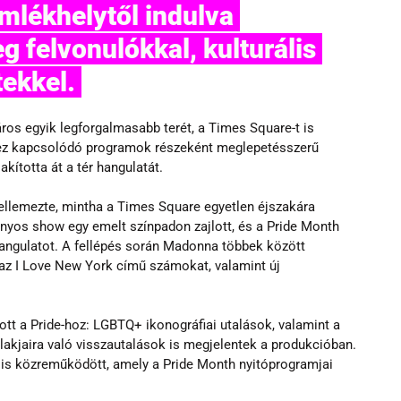
lékhelytől indulva 
g felvonulókkal, kulturális 
ekkel. 
ros egyik legforgalmasabb terét, a Times Square-t is 
ez kapcsolódó programok részeként meglepetésszerű 
akította át a tér hangulatát.
ellemezte, mintha a Times Square egyetlen éjszakára 
ványos show egy emelt színpadon zajlott, és a Pride Month 
hangulatot. A fellépés során Madonna többek között 
 az I Love New York című számokat, valamint új 
tt a Pride-hoz: LGBTQ+ ikonográfiai utalások, valamint a 
akjaira való visszautalások is megjelentek a produkcióban. 
s közreműködött, amely a Pride Month nyitóprogramjai 