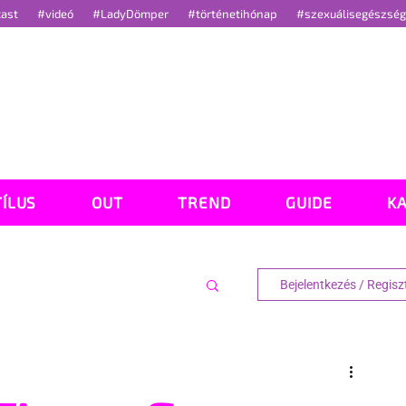
cast
#videó
#LadyDömper
#történetihónap
#szexuálisegészsé
TÍLUS
OUT
TREND
GUIDE
K
Bejelentkezés / Regisz