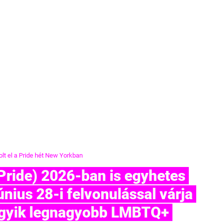
olt el a Pride hét New Yorkban
únius 28-i felvonulással várja 
 egyik legnagyobb LMBTQ+ 