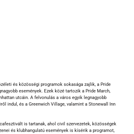
zéleti és közösségi programok sokasága zajlik, a Pride 
gnagyobb események. Ezek közé tartozik a Pride March, 
attan utcáin. A felvonulás a város egyik legnagyobb 
l indul, és a Greenwich Village, valamint a Stonewall Inn 
fesztivált is tartanak, ahol civil szervezetek, közösségek 
zenei és klubhangulatú események is kísérik a programot, 