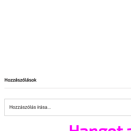
Hozzászólások
Hozzászólás írása...
Hangot 
Indul a 31. Budapest Pride
Queer ide