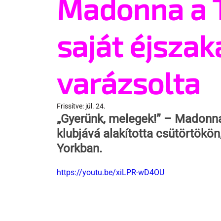
Madonna a 
saját éjszak
varázsolta
Frissítve:
júl. 24.
„Gyerünk, melegek!” – Madonna 
klubjává alakította csütörtökön
Yorkban.
https://youtu.be/xiLPR-wD4OU