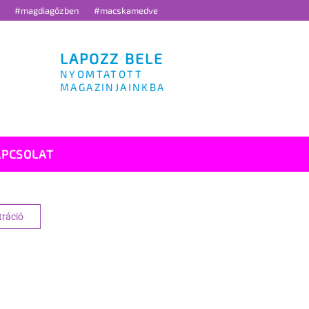
g
#magdiagőzben
#macskamedve
LAPOZZ BELE
NYOMTATOTT
MAGAZINJAINKBA
APCSOLAT
tráció