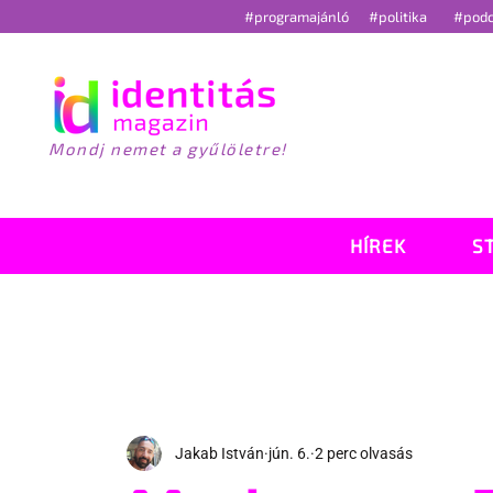
#programajánló
#politika
#pod
Mondj nemet a gyűlöletre!
HÍREK
S
Jakab István
jún. 6.
2 perc olvasás