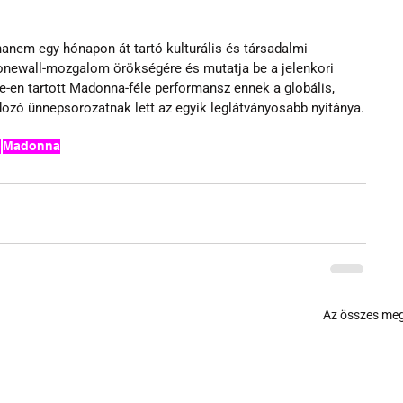
nem egy hónapon át tartó kulturális és társadalmi 
newall-mozgalom örökségére és mutatja be a jelenkori 
n tartott Madonna-féle performansz ennek a globális, 
rdozó ünnepsorozatnak lett az egyik leglátványosabb nyitánya.
p
Madonna
Az összes meg