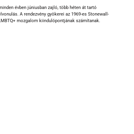
inden évben júniusban zajló, több héten át tartó 
lvonulás. A rendezvény gyökerei az 1969-es Stonewall-
 LMBTQ+ mozgalom kiindulópontjának számítanak.