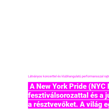
Látványos koncerttel és klubhangulatú performansszal rajt
 A New York Pride (NYC Pride) 2026-ban is egyhetes 
fesztiválsorozattal és a j
a résztvevőket. A világ