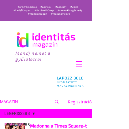
#programajánló
#politika
#podcast
#videó
#LadyDömper
#történetihónap
#szexuálisegészség
#magdiagőzben
#macskamedve
Mondj nemet a
gyűlöletre!
LAPOZZ BELE
NYOMTATOTT
MAGAZINJAINKBA
Regisztráció
MAGAZIN
LEGFRISSEBB
LEGFRISSEBB
Madonna a Times Square-t