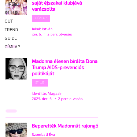
saját éjszakai klubjává
HÍREK
varázsolta
STÍLUS
CÍMLAP
OUT
Jakab István
TREND
jún. 6.
2 perc olvasás
GUIDE
CÍMLAP
Madonna élesen bírálta Donald
Trump AIDS-prevenciós
politikáját
STÍLUS
Identitás Magazin
2025. dec. 6.
2 perc olvasás
Beperelték Madonnát rajongói
Szombati Éva