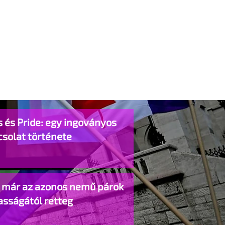
 és Pride: egy ingoványos
csolat története
o már az azonos nemű párok
asságától retteg