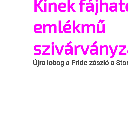
Kinek fájhat
emlékmű
szivárványz
Újra lobog a Pride-zászló a S