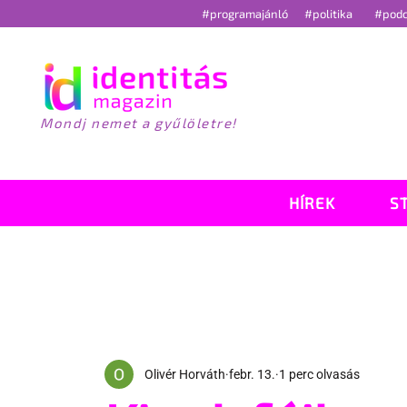
#programajánló
#politika
#pod
Mondj nemet a gyűlöletre!
HÍREK
S
Olivér Horváth
febr. 13.
1 perc olvasás