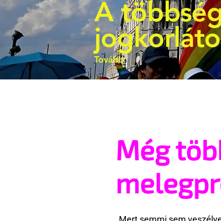
A többség
jogkorlát
Tovább
Még töb
melegp
Mert semmi sem veszélyes