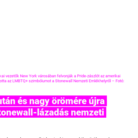
kai vezetők New York városában felvonják a Pride-zászlót az amerikai 
totta az LMBTQ+ szimbólumot a Stonewall Nemzeti Emlékhelyről – Fotó: 
tonewall-lázadás nemzeti 