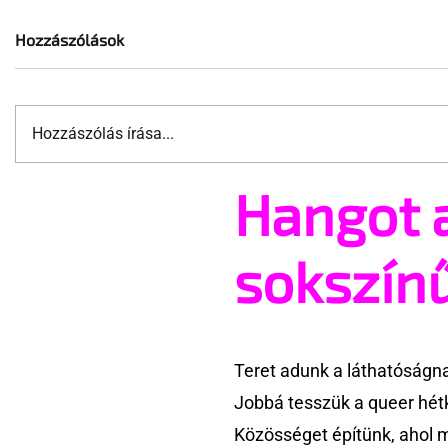
Hozzászólások
Hozzászólás írása...
Hangot 
Ahogy a tiltás, úgy a
Rekord qu
vádemelés sem állíthatja
kettős lán
meg a Pécs Pride szervezőjét
olimpián
sokszín
Teret adunk a láthatóságn
Jobbá tesszük a queer hét
Közösséget építünk, ahol 