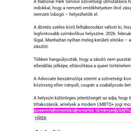
A National Park Service szövetségi útmutatásra hi
indokkal, hogy a nemzeti emlékhelyeken lévő zász
nemzeti lobogó – helyezhetők el.
A döntés széles körű felháborodást váltott ki, h
legfontosabb szimbolikus helyszíne. 2026. februá
Sigal, Manhattan nyíltan meleg kerületi elnöke – ak
zászlót.
Többen hangsúlyozták, hogy a zászló nem pusztán
ellenállás jelképe; eltávolítása a queer történel
A Advocate beszámolója szerint a szövetségi korm
közösség ellen irányult, csupán a szabályozás bet
A helyszín különleges jelentőségét az adja, hogy 
tiltakozások, amelyek a modern LMBTQ+ jogi mo
queerinfo
homofóbia
homofób törvények
USA
Tr
HÍREK