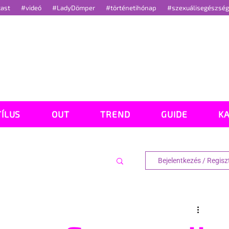
cast
#videó
#LadyDömper
#történetihónap
#szexuálisegészsé
TÍLUS
OUT
TREND
GUIDE
K
Bejelentkezés / Regisz