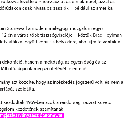
vatkozva levette a Pride-zászlót az emlékműről, azzal az 
lórúdakon csak hivatalos zászlók – például az amerikai 
iszen Stonewall a modern melegjogi mozgalom egyik 
r 12-én a város több tisztségviselője – köztük Brad Hoylman-
tivistákkal együtt vonult a helyszínre, ahol újra felvonták a 
 dekoráció, hanem a méltóság, az egyenlőség és az 
em láthatóságának megszüntetését jelentené.
ány azt közölte, hogy az intézkedés jogszerű volt, és nem a 
artását szolgálta.
itt kezdődtek 1969-ben azok a rendőrségi razziát követő 
zgalom kezdetének számítanak.
ump
szivárványzászló
Stonewall