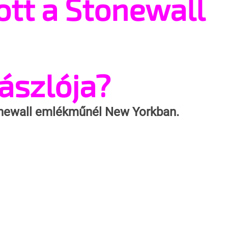
ott a Stonewall
ászlója?
tonewall emlékműnél New Yorkban.