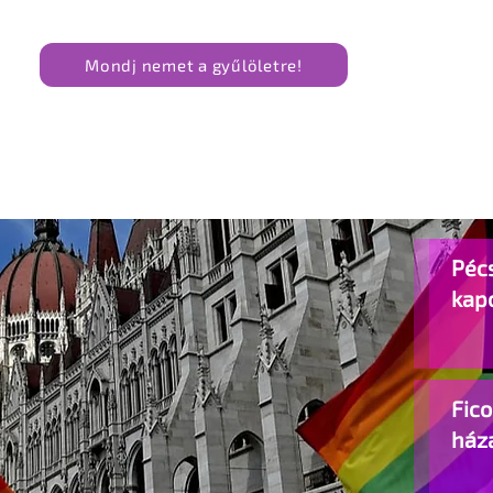
Mondj nemet a gyűlöletre!
Pécs
kap
Fic
ház