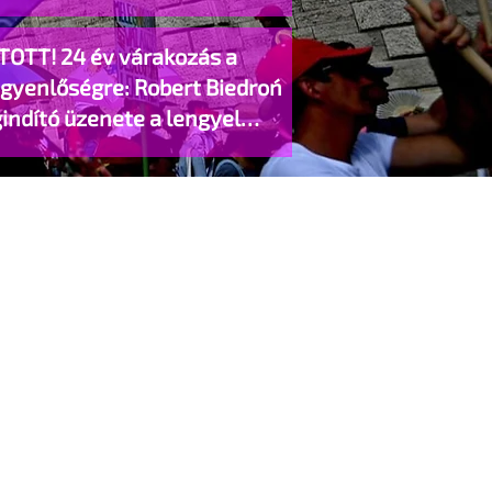
TOTT! 24 év várakozás a
egyenlőségre: Robert Biedroń
indító üzenete a lengyel
gyzett élettársi kapcsolatokért