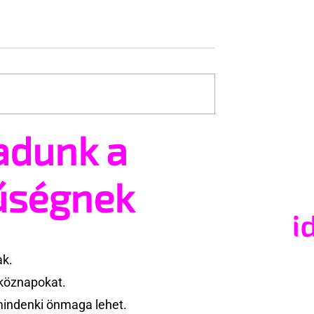
adunk a
eer részvétel és
Homofóbia, önvédelem,
ggyújtás a téli
támadás
űségnek
ak.
köznapokat.
mindenki önmaga lehet.