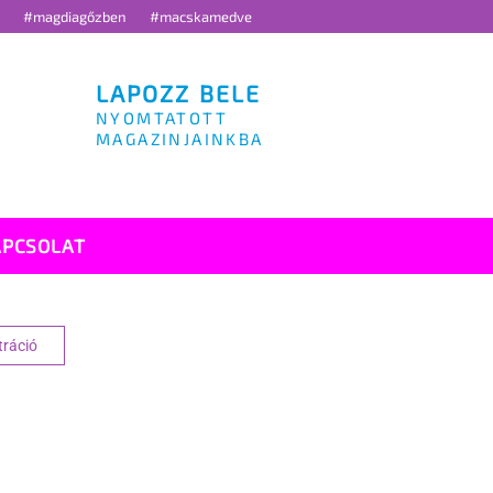
g
#magdiagőzben
#macskamedve
LAPOZZ BELE
NYOMTATOTT
MAGAZINJAINKBA
APCSOLAT
tráció