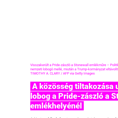
Visszakerült a Pride-zászló a Stonewall emlékműre – Politi
nemzeti lobogó mellé, miután a Trump-kormányzat eltávolí
TIMOTHY A. CLARY / AFP via Getty Images
 A közösség tiltakozása után és nagy örömére újra 
lobog a Pride-zászló a S
emlékhelyénél 