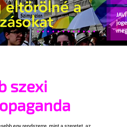
 eltörölné a
JAVÍ
ozásokat
jog
meg
beje
b szexi
ropaganda
ebb egy rendszerre, mint a szeretet, az