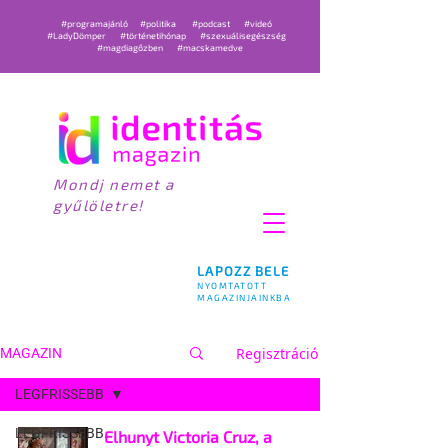
#programajánló
#politika
#podcast
#videó
#LadyDömper
#történetihónap
#szexuálisegészség
#magdiagőzben
#macskamedve
Mondj nemet a
gyűlöletre!
LAPOZZ BELE
NYOMTATOTT
MAGAZINJAINKBA
Regisztráció
MAGAZIN
LEGFRISSEBB
LEGFRISSEBB
Elhunyt Victoria Cruz, a