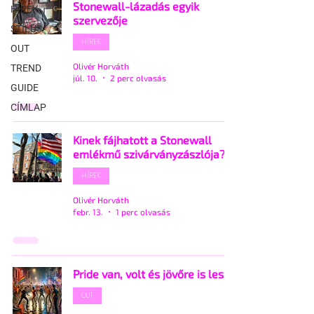
Stonewall-lázadás egyik
HÍREK
szervezője
STÍLUS
HÍREK
OUT
Olivér Horváth
TREND
júl. 10.
2 perc olvasás
GUIDE
CÍMLAP
Kinek fájhatott a Stonewall
emlékmű szivárványzászlója?
HÍREK
Olivér Horváth
febr. 13.
1 perc olvasás
Pride van, volt és jövőre is lesz!
OUT