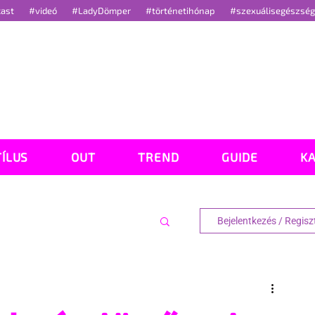
cast
#videó
#LadyDömper
#történetihónap
#szexuálisegészsé
TÍLUS
OUT
TREND
GUIDE
K
Bejelentkezés / Regisz