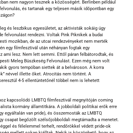
kban nem nagyon tesznek a közösségért. Berlinben például 
s felvonulás, és tartanak egy teljesen másik időpontban egy 
rszágon?
g és leszbikus egyesületet, az aktivisták sokáig úgy 
 felvonulást rendezni. Voltak Pink Piknikek a budai 
esti mozikban, de az utcai rendezvényeket nem merték 
én egy filmfesztivál után néhányan fogtak egy
z ami lesz. Nem lett semmi. Ettől páran felbátorodtak, és 
esti Meleg Büszkeség Felvonulást. Ezen még nem volt 
kik gyors tempóban siettek át a belvároson. A korra 
” névvel illette őket. Atrocitás nem történt. A
eresztül 4-5 ellentüntetőnél többel nem is lehetett 
e-hoz kapcsolódó LMBTQ filmfesztivál megnyitóján coming 
lista kormány államtitkára. A jobboldali politikai erők erre 
ogy egyáltalán van pride), és összemosták az LMBTQ 
 egy csapat begőzölt szélsőjobboldali megtámadta a menetet. 
éggel és félelemmel terhelt, rendőrökkel védett pride-ok 
ség mellett sokan kiálltak. Nekik is köszönhető, hogy az 