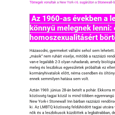
Tömegek vonultak a New York-i 6. sugárúton a Stonewall-lá
 Az 1960-as években a legtöbb országában nem volt 
könnyű melegnek lenni: 
homoszexualitásért börtö
Házasodni, gyermeket vállalni sehol sem lehetett. 
„másik” nem ruháit viselje, mitöbb a razziázó ren
van-e legalább 2-3 olyan ruhadarab, amely biológ
meleg és leszbikus egyesületek próbáltak ez ellen
kormányhivatalok előtt, néma csendben és öltön
ennek semmilyen hatása sem volt.
Aztán 1969. június 28-án betelt a pohár. Ekkorra 
közösség tagjai közül is mind többen egyenrangú 
New York-i Stonewall Inn bárban razziázó rendőrs
ki. Az LMBTQ közösség feldühödött tagjai utcára 
nők és a leszbikusok küzdöttek a legbátrabban, de