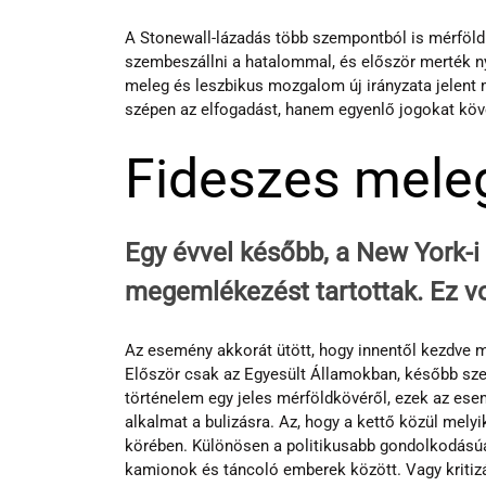
A Stonewall-lázadás több szempontból is mérföld
szembeszállni a hatalommal, és először merték ny
meleg és leszbikus mozgalom új irányzata jelent 
szépen az elfogadást, hanem egyenlő jogokat köve
Fideszes mele
Egy évvel később, a New York-i
megemlékezést tartottak. Ez vol
Az esemény akkorát ütött, hogy innentől kezdve m
Először csak az Egyesült Államokban, később sze
történelem egy jeles mérföldkövéről, ezek az ese
alkalmat a bulizásra. Az, hogy a kettő közül melyi
körében. Különösen a politikusabb gondolkodásúak 
kamionok és táncoló emberek között. Vagy kritizá