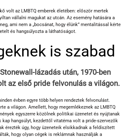
kő volt az LMBTQ emberek életében: először mertek 
íltan vállalni magukat az utcán. Az esemény hatására a 
meg, ami nem a „bocsánat, hogy élünk” mentalitással kérte 
telt és hangsúlyozta a láthatóságot.
geknek is szabad
 Stonewall-lázadás után, 1970-ben
t az első pride felvonulás a világon.
inden évben egyre több helyen rendeztek felvonulást. 
rte a világon. Amellett, hogy megemlékeznek az LMBTQ 
mények egyszerre közölnek politikai üzenetet és nyújtanak 
k kap hangsúlyt, kezdettől vitatéma volt a pride-szervezők 
érezték úgy, hogy üzeneteik elsikkadnak a feldíszített 
lták, hogy olyan cégek is reklámnak használják a