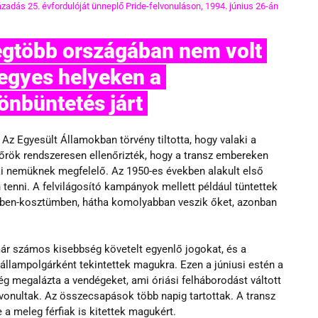
zadás 25. évfordulóját ünneplő Pride-felvonuláson, 1994. június 26-án
egyes helyeken a 
nbüntetés járt 
Az Egyesült Államokban törvény tiltotta, hogy valaki a 
dőrök rendszeresen ellenőrizték, hogy a transz embereken 
iai nemüknek megfelelő. Az 1950-es években alakult első 
 tenni. A felvilágosító kampányok mellett például tüntettek 
yben-kosztümben, hátha komolyabban veszik őket, azonban 
már számos kisebbség követelt egyenlő jogokat, és a 
állampolgárként tekintettek magukra. Ezen a júniusi estén a 
ég megalázta a vendégeket, ami óriási felháborodást váltott
vonultak. Az összecsapások több napig tartottak. A transz 
 a meleg férfiak is kitettek magukért.