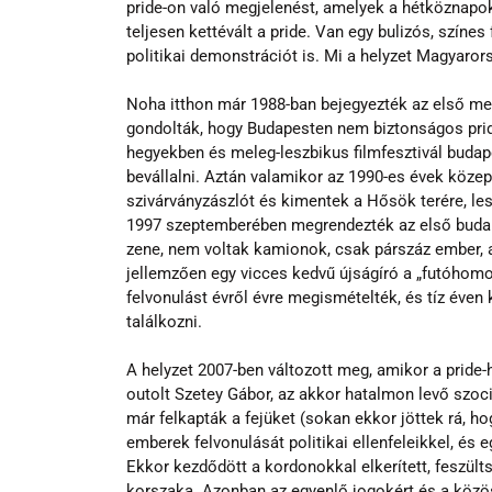
pride-on való megjelenést, amelyek a hétköznapo
teljesen kettévált a pride. Van egy bulizós, színe
politikai demonstrációt is. Mi a helyzet Magyaro
Noha itthon már 1988-ban bejegyezték az első mele
gondolták, hogy Budapesten nem biztonságos pride
hegyekben és meleg-leszbikus filmfesztivál budap
bevállalni. Aztán valamikor az 1990-es évek közep
szivárványzászlót és kimentek a Hősök terére, les
1997 szeptemberében megrendezték az első budap
zene, nem voltak kamionok, csak párszáz ember, a
jellemzően egy vicces kedvű újságíró a „futóhomok
felvonulást évről évre megismételték, és tíz éven k
találkozni.
A helyzet 2007-ben változott meg, amikor a prid
outolt Szetey Gábor, az akkor hatalmon levő szocia
már felkapták a fejüket (sokan ekkor jöttek rá, h
emberek felvonulását politikai ellenfeleikkel, és
Ekkor kezdődött a kordonokkal elkerített, feszülts
korszaka. Azonban az egyenlő jogokért és a közös