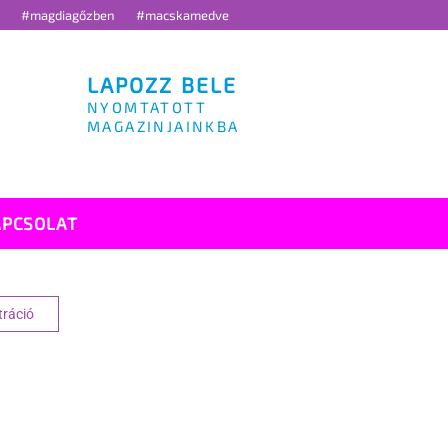
g
#magdiagőzben
#macskamedve
LAPOZZ BELE
NYOMTATOTT
MAGAZINJAINKBA
APCSOLAT
tráció