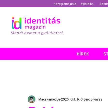
#programajánló
#politika
#pod
Mondj nemet a gyűlöletre!
HÍREK
S
Macskamedve
2025. okt. 9.
3 perc olvasás