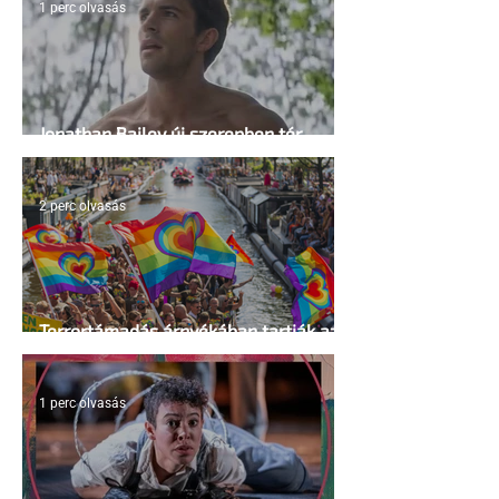
1 perc olvasás
Jonathan Bailey új szerepben tér
vissza
2 perc olvasás
Terrortámadás árnyékában tartják az
idei WorldPride-ot Amszterdamban
1 perc olvasás