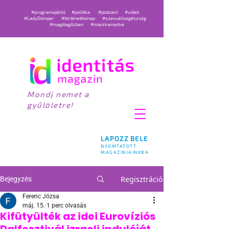
#programajánló
#politika
#podcast
#videó
#LadyDömper
#történetihónap
#szexuálisegészség
#magdiagőzben
#macskamedve
Mondj nemet a
gyűlöletre!
LAPOZZ BELE
NYOMTATOTT
MAGAZINJAINKBA
Regisztráció
Bejegyzés
Ferenc Józsa
máj. 15.
1 perc olvasás
Kifütyülték az idei Eurovíziós