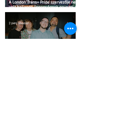
A London Trans+ Pride szervezője nem
volt hajlandó ünnepségnek nevezni az
eseményt- a BBC ezért törölte vele az
interjút
2 perc olvasás
Kényszerű száműzetésben az orosz
LMBTQ+ sajtó utolsó nagy hangja
2 perc olvasás
Pécs és Pride: egy ingoványos
kapcsolat története
3 perc olvasás