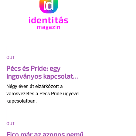
OUT
Pécs és Pride: egy
ingoványos kapcsolat
története
Négy éven át elzárkózott a
városvezetés a Pécs Pride ügyével
kapcsolatban.
OUT
Fico már az azonos nemű