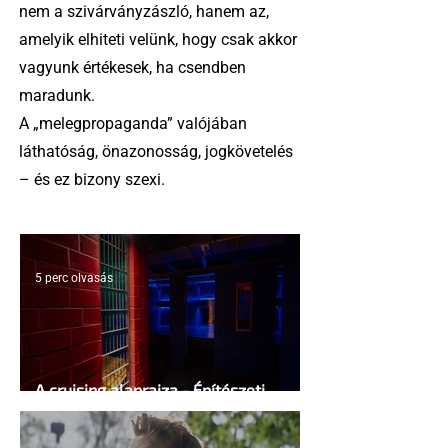
nem a szivárványzászló, hanem az,
amelyik elhiteti velünk, hogy csak akkor
vagyunk értékesek, ha csendben
maradunk.
A „melegpropaganda” valójában
láthatóság, önazonosság, jogkövetelés
– és ez bizony szexi.
5 perc olvasás
A cruising alaprajza - Építészeti
irányelvek a vágy maximalizálására