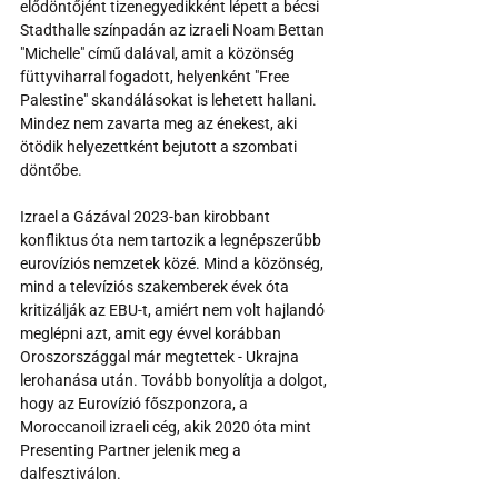
elődöntőjént tizenegyedikként lépett a bécsi 
Stadthalle színpadán az izraeli Noam Bettan 
"Michelle" című dalával, amit a közönség 
füttyviharral fogadott, helyenként "Free 
Palestine" skandálásokat is lehetett hallani. 
Mindez nem zavarta meg az énekest, aki 
ötödik helyezettként bejutott a szombati 
döntőbe.
Izrael a Gázával 2023-ban kirobbant 
konfliktus óta nem tartozik a legnépszerűbb 
eurovíziós nemzetek közé. Mind a közönség, 
mind a televíziós szakemberek évek óta 
kritizálják az EBU-t, amiért nem volt hajlandó 
meglépni azt, amit egy évvel korábban 
Oroszországgal már megtettek - Ukrajna 
lerohanása után. Tovább bonyolítja a dolgot, 
hogy az Eurovízió főszponzora, a 
Moroccanoil izraeli cég, akik 2020 óta mint 
Presenting Partner jelenik meg a 
dalfesztiválon.