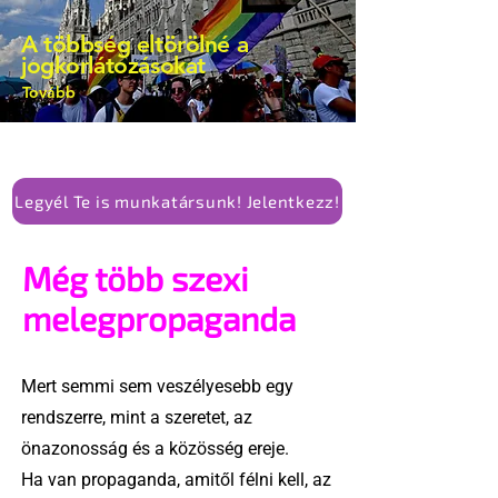
A többség eltörölné a
jogkorlátozásokat
Tovább
Legyél Te is munkatársunk! Jelentkezz!
Még több szexi
melegpropaganda
Mert semmi sem veszélyesebb egy
rendszerre, mint a szeretet, az
önazonosság és a közösség ereje.
Ha van propaganda, amitől félni kell, az