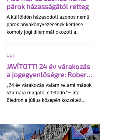
párok házasságától retteg
A külföldön házasodott azonos nemű
párok anyakönyvezésének kérdése
komoly jogi dilemmát okozott a
szlovák belügynek, miközben Robert
Fico szerint az alkotmány
egyértelműen tiltja a házasságuk
OUT
elismerését. Közben az ellenzéken belül
JAVÍTOTT! 24 év várakozás
is vita robbant ki arról, hogy vissza
a jogegyenlőségre: Robert
kellene-e vonni a kormány konzervatív
Biedroń megindító üzenete
alkotmánymódosítását
„24 év várakozás valamire, ami mások
a lengyel bejegyzett
számára magától értetődő.”– írta
élettársi kapcsolatokért
Biedroń a július közepén közzétett
bejegyzésben.