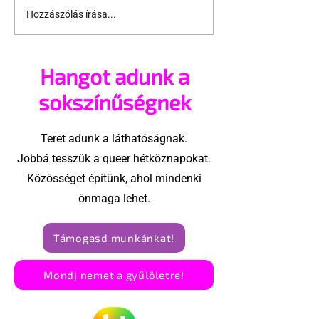
Hozzászólás írása...
Eurovízió-lázban ég
Sokszínűség,
Európa
és zene: quee
az Eurovízió 
Hangot adunk a
sokszínűségnek
Teret adunk a láthatóságnak.
Jobbá tesszük a queer hétköznapokat.
Közösséget építünk, ahol mindenki
önmaga lehet.
Támogasd munkánkat!
Mondj nemet a gyűlöletre!