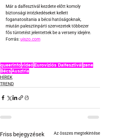
Már a dalfesztivál kezdete előtt komoly 
biztonsági intézkedéseket kellett 
foganatosítania a bécsi hatóságoknak, 
miután palesztinpárti szervezetek többezer 
fős tüntetést jelentettek be a verseny idejére.
Forrás: 
ujszo.com
queerinfo
videó
Eurovíziós Dalfesztivál
zene
Bécs
Ausztria
HÍREK
TREND
Az összes megtekintése
Friss bejegyzések