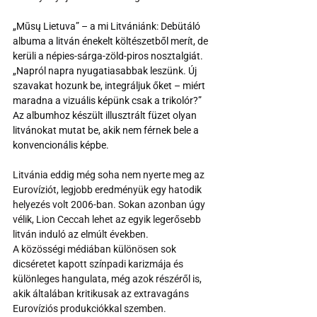
„Mūsų Lietuva” – a mi Litvániánk: Debütáló 
albuma a litván énekelt költészetből merít, de 
kerüli a népies-sárga-zöld-piros nosztalgiát. 
„Napról napra nyugatiasabbak leszünk. Új 
szavakat hozunk be, integráljuk őket – miért 
maradna a vizuális képünk csak a trikolór?” 
Az albumhoz készült illusztrált füzet olyan 
litvánokat mutat be, akik nem férnek bele a 
konvencionális képbe.
Litvánia eddig még soha nem nyerte meg az 
Eurovíziót, legjobb eredményük egy hatodik 
helyezés volt 2006-ban. Sokan azonban úgy 
vélik, Lion Ceccah lehet az egyik legerősebb 
litván induló az elmúlt években.
A közösségi médiában különösen sok 
dicséretet kapott színpadi karizmája és 
különleges hangulata, még azok részéről is, 
akik általában kritikusak az extravagáns 
Eurovíziós produkciókkal szemben.