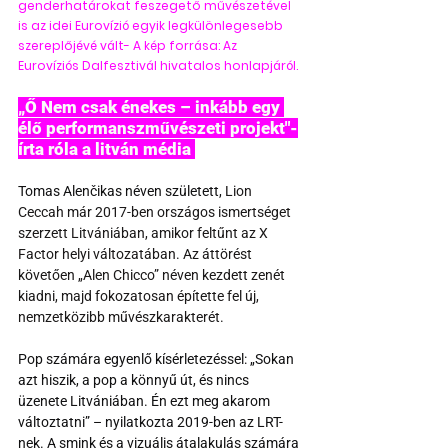
genderhatárokat feszegető művészetével 
is az idei Eurovízió egyik legkülönlegesebb 
szereplőjévé vált- A kép forrása: Az 
Eurovíziós Dalfesztivál hivatalos honlapjáról. 
„Ő Nem csak énekes – inkább egy 
élő performanszművészeti projekt"-
írta róla a litván média 
Tomas Alenčikas néven született, 
Lion 
Ceccah már 2017-ben országos ismertséget 
szerzett Litvániában, amikor feltűnt az X 
Factor helyi változatában. Az áttörést 
követően „Alen Chicco” néven kezdett zenét 
kiadni, majd fokozatosan építette fel új, 
nemzetközibb művészkarakterét.
Pop számára egyenlő kísérletezéssel: „Sokan 
azt hiszik, a pop a könnyű út, és nincs 
üzenete Litvániában. Én ezt meg akarom 
változtatni” – nyilatkozta 2019-ben az LRT-
nek. A smink és a vizuális átalakulás számára 