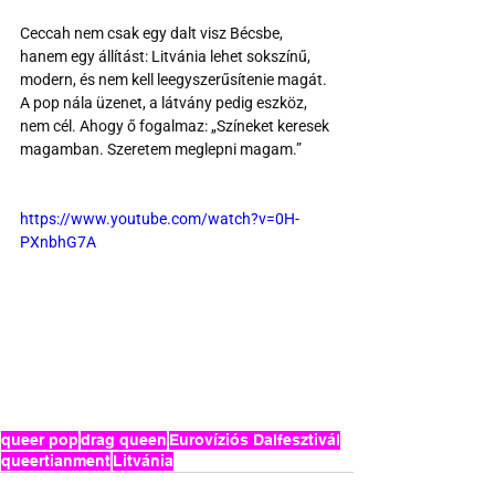
Ceccah nem csak egy dalt visz Bécsbe, 
hanem egy állítást: Litvánia lehet sokszínű, 
modern, és nem kell leegyszerűsítenie magát. 
A pop nála üzenet, a látvány pedig eszköz, 
nem cél. Ahogy ő fogalmaz: „Színeket keresek 
magamban. Szeretem meglepni magam.”
https://www.youtube.com/watch?v=0H-
PXnbhG7A
queer pop
drag queen
Eurovíziós Dalfesztivál
queertianment
Litvánia