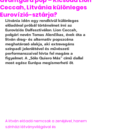
avantgárd pop – Kicsoda Lion
Ceccah, Litvánia különleges
Eurovízió-sztárja?
Litvánia idén egy rendkívül különleges 
előadóval próbál történelmet írni az 
Eurovíziós Dalfesztiválon. Lion Ceccah, 
polgári nevén Tomas Alenčikas, évek óta a 
litván drag- és alternatív popszcéna 
meghatározó alakja, aki extravagáns 
színpadi jelenlétével és művészeti 
performanszaival hívta fel magára a 
figyelmet. A „Sólo Quiero Más” című dallal 
most egész Európa megismerheti őt.
A litván előadó nemcsak a zenéjével, hanem 
színházi látványvilágával és 