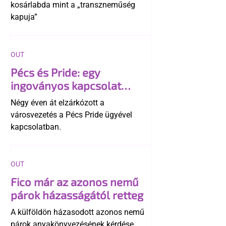
kosárlabda mint a „transzneműség
kapuja”
OUT
Pécs és Pride: egy
ingoványos kapcsolat
története
Négy éven át elzárkózott a
városvezetés a Pécs Pride ügyével
kapcsolatban.
OUT
Fico már az azonos nemű
párok házasságától retteg
A külföldön házasodott azonos nemű
párok anyakönyvezésének kérdése