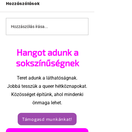
Hozzászólások
Hozzászólás írása...
Nincs megállás,
In memoriam 
Ázsiában is lesz
Dubounet – E
Eurovíziós
szabad lélek, 
Hangot adunk a
Dalfesztivál
felforgatta a
budapesti éj
sokszínűségnek
Teret adunk a láthatóságnak.
Jobbá tesszük a queer hétköznapokat.
Közösséget építünk, ahol mindenki
önmaga lehet.
Támogasd munkánkat!