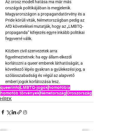
Az orosz modell hatása ma már más 
országok politikájában is megjelenik. 
Magyarországon a propagandatörvény és a 
Pride körüli viták, Németországban pedig az 
AfD követelései mutatják, hogy az „LMBTQ-
propaganda” kifejezés egyre inkább politikai 
fegyverré válik.
Közben civil szervezetek arra 
figyelmeztetnek: ha egy állam elkezdi 
korlátozni a queer emberek láthatóságát, a 
következő lépés gyakran a gyülekezési jog, a 
szólásszabadság és végül az alapvető 
emberi jogok korlátozása lesz.
queerinfo
LMBTQ-jogok
homofóbia
homofób törvények
Németország
Oroszország
HÍREK