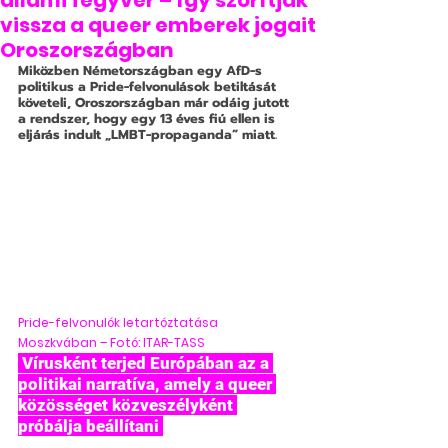
állami fegyver – így szorítják
vissza a queer emberek jogait
Oroszországban
Miközben Németországban egy AfD-s 
politikus a Pride-felvonulások betiltását 
követeli, Oroszországban már odáig jutott 
a rendszer, hogy egy 13 éves fiú ellen is 
eljárás indult „LMBT-propaganda” miatt. 
Pride-felvonulók letartóztatása 
Moszkvában – Fotó: ITAR-TASS
 Vírusként terjed Európában az a 
politikai narratíva, amely a queer 
közösséget közveszélyként 
próbálja beállítani 