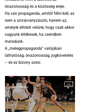
önazonosság és a közösség ereje.
Ha van propaganda, amitől félni kell, az
nem a szivárványzászló, hanem az,
amelyik elhiteti velünk, hogy csak akkor
vagyunk értékesek, ha csendben
maradunk.
A „melegpropaganda” valójában
láthatóság, önazonosság, jogkövetelés
– és ez bizony szexi.
2 perc olvasás