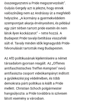
összeegyeztetni a Pride megszervezését”. 
Gulyás Gergely azt is jelezte, hogy ennek 
valószínűleg nem az Andrássy út a megfelelő 
helyszíne. „A kormány a gyermekvédelem 
szempontjait akarja érvényesíteni, és például 
egy zárt térben tartott pride esetén én nem 
látok ilyen kockázatot” – tette hozzá. A 
Budapest Pride tavalyi betiltása visszafelé 
sült el. Tavaly minden idők legnagyobb Pride-
felvonulását tartották meg Budapesten.
Az AfD politikusának kijelentéseire a német 
társadalom gyorsan reagált. Az „Offenes 
antifaschistisches Treffen Kempten” nevű 
antifasiszta csoport videókampányt indított 
a gyülekezési jog védelmében, és több 
demokrata párti politikus is kiállt a Pride 
mellett. Christian Schoch polgármester 
hangsúlyozta: a Pride továbbra is szívesen 
látott esemény a városban.