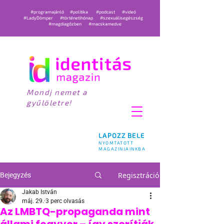
#programajánló
#politika
#podcast
#videó
#LadyDömper
#történetihónap
#szexuálisegészség
#magdiagőzben
#macskamedve
Mondj nemet a
gyűlöletre!
LAPOZZ BELE
NYOMTATOTT
MAGAZINJAINKBA
Regisztráció
Bejegyzés
Jakab István
máj. 29.
3 perc olvasás
Az LMBTQ-propaganda mint