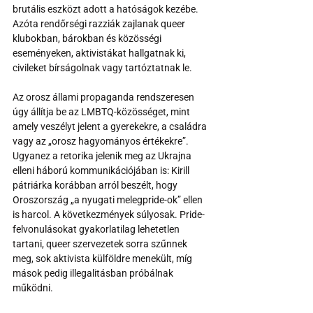
brutális eszközt adott a hatóságok kezébe. 
Azóta rendőrségi razziák zajlanak queer 
klubokban, bárokban és közösségi 
eseményeken, aktivistákat hallgatnak ki, 
civileket bírságolnak vagy tartóztatnak le.
Az orosz állami propaganda rendszeresen 
úgy állítja be az LMBTQ-közösséget, mint 
amely veszélyt jelent a gyerekekre, a családra 
vagy az „orosz hagyományos értékekre”. 
Ugyanez a retorika jelenik meg az Ukrajna 
elleni háború kommunikációjában is: Kirill 
pátriárka korábban arról beszélt, hogy 
Oroszország „a nyugati melegpride-ok” ellen 
is harcol. A következmények súlyosak. Pride-
felvonulásokat gyakorlatilag lehetetlen 
tartani, queer szervezetek sorra szűnnek 
meg, sok aktivista külföldre menekült, míg 
mások pedig illegalitásban próbálnak 
működni.