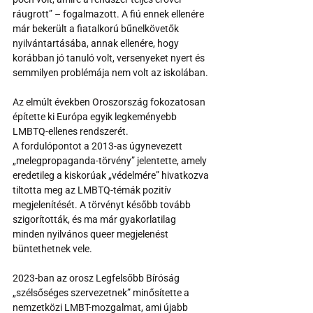
ráugrott” – fogalmazott. A fiú ennek ellenére 
már bekerült a fiatalkorú bűnelkövetők 
nyilvántartásába, annak ellenére, hogy 
korábban jó tanuló volt, versenyeket nyert és 
semmilyen problémája nem volt az iskolában.
Az elmúlt években Oroszország fokozatosan 
építette ki Európa egyik legkeményebb 
LMBTQ-ellenes rendszerét.
A fordulópontot a 2013-as úgynevezett 
„melegpropaganda-törvény” jelentette, amely 
eredetileg a kiskorúak „védelmére” hivatkozva 
tiltotta meg az LMBTQ-témák pozitív 
megjelenítését. A törvényt később tovább 
szigorították, és ma már gyakorlatilag 
minden nyilvános queer megjelenést 
büntethetnek vele.
2023-ban az orosz Legfelsőbb Bíróság 
„szélsőséges szervezetnek” minősítette a 
nemzetközi LMBT-mozgalmat, ami újabb 