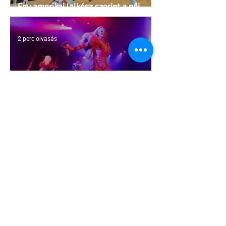
Egy amerikai lelkész szerint a női
kosárlabda transzneműséghez vezet
2 perc olvasás
Miket nézzünk idén a Sziget queer
sátrában?
2 perc olvasás
A mellrákszűrésről senki sem beszél a
mellkasi műtétek után - pedig kellene
1 perc olvasás