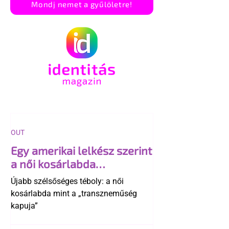
Mondj nemet a gyűlöletre!
OUT
Egy amerikai lelkész szerint
a női kosárlabda
transzneműséghez vezet
Újabb szélsőséges téboly: a női
kosárlabda mint a „transzneműség
kapuja”