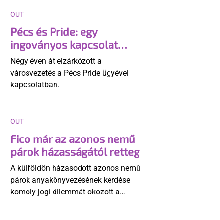
OUT
Pécs és Pride: egy
ingoványos kapcsolat
története
Négy éven át elzárkózott a
városvezetés a Pécs Pride ügyével
kapcsolatban.
OUT
Fico már az azonos nemű
párok házasságától retteg
A külföldön házasodott azonos nemű
párok anyakönyvezésének kérdése
komoly jogi dilemmát okozott a
szlovák belügynek, miközben Robert
Fico szerint az alkotmány