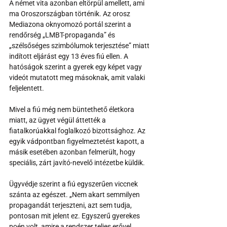
A német vita azonban eltörpül amellett, ami 
ma Oroszországban történik. Az orosz 
Mediazona oknyomozó portál szerint a 
rendőrség „LMBT-propaganda” és 
„szélsőséges szimbólumok terjesztése” miatt 
indított eljárást egy 13 éves fiú ellen. A 
hatóságok szerint a gyerek egy képet vagy 
videót mutatott meg másoknak, amit valaki 
feljelentett.
Mivel a fiú még nem büntethető életkora 
miatt, az ügyet végül áttették a 
fiatalkorúakkal foglalkozó bizottsághoz. Az 
egyik vádpontban figyelmeztetést kapott, a 
másik esetében azonban felmerült, hogy 
speciális, zárt javító-nevelő intézetbe küldik.
Ügyvédje szerint a fiú egyszerűen viccnek 
szánta az egészet. „Nem akart semmilyen 
propagandát terjeszteni, azt sem tudja, 
pontosan mit jelent ez. Egyszerű gyerekes 
poén volt, amire a rendszer teljes erővel 