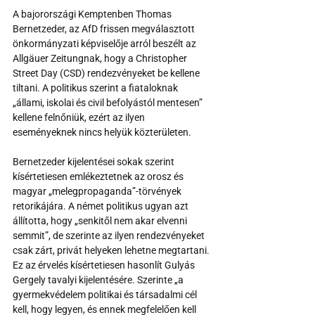
A bajorországi Kemptenben Thomas 
Bernetzeder, az AfD frissen megválasztott 
önkormányzati képviselője arról beszélt az 
Allgäuer Zeitungnak, hogy a Christopher 
Street Day (CSD) rendezvényeket be kellene 
tiltani. A politikus szerint a fiataloknak 
„állami, iskolai és civil befolyástól mentesen” 
kellene felnőniük, ezért az ilyen 
eseményeknek nincs helyük közterületen.
Bernetzeder kijelentései sokak szerint 
kísértetiesen emlékeztetnek az orosz és 
magyar „melegpropaganda”-törvények 
retorikájára. A német politikus ugyan azt 
állította, hogy „senkitől nem akar elvenni 
semmit”, de szerinte az ilyen rendezvényeket 
csak zárt, privát helyeken lehetne megtartani. 
Ez az érvelés kísértetiesen hasonlít Gulyás 
Gergely tavalyi kijelentésére. Szerinte „a 
gyermekvédelem politikai és társadalmi cél 
kell, hogy legyen, és ennek megfelelően kell 