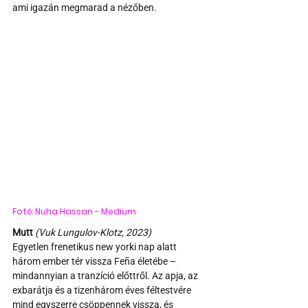
ami igazán megmarad a nézőben.
Fotó: Nuha Hassan - Medium
Mutt
(Vuk Lungulov-Klotz, 2023)
Egyetlen frenetikus new yorki nap alatt 
három ember tér vissza Feña életébe – 
mindannyian a tranzíció előttről. Az apja, az 
exbarátja és a tizenhárom éves féltestvére 
mind egyszerre csöppennek vissza, és 