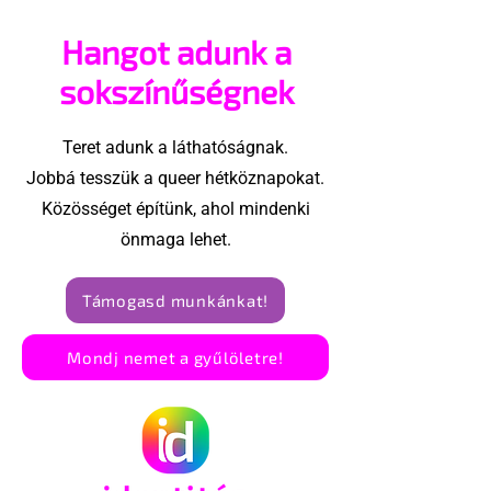
legfontosabb
Hangot adunk a
jogokkal fogl
filmfesztiválj
sokszínűségnek
Teret adunk a láthatóságnak.
Jobbá tesszük a queer hétköznapokat.
Közösséget építünk, ahol mindenki
önmaga lehet.
Támogasd munkánkat!
Mondj nemet a gyűlöletre!