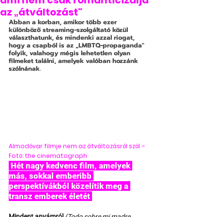
ami nem csak romanticizálja
az „átváltozást"
Abban a korban, amikor több ezer 
különböző streaming-szolgáltató közül 
választhatunk, és mindenki azzal riogat, 
hogy a csapból is az „LMBTQ-propaganda" 
folyik, valahogy mégis lehetetlen olyan 
filmeket találni, amelyek valóban hozzánk 
szólnának.
Almodóvar filmje nem az átváltozásról szól – 
Fotó: the cinematograph
 Hét nagy kedvenc film, amelyek 
más, sokkal emberibb 
perspektívákból közelítik meg a 
transz emberek életét 
Mindent anyámról
(Todo sobre mi madre, 