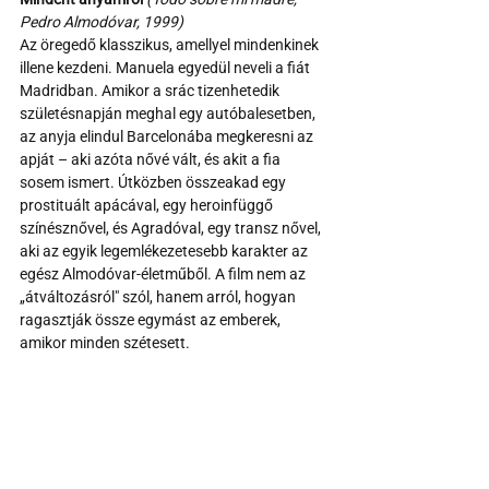
Pedro Almodóvar, 1999)
Az öregedő klasszikus, amellyel mindenkinek 
illene kezdeni. Manuela egyedül neveli a fiát 
Madridban. Amikor a srác tizenhetedik 
születésnapján meghal egy autóbalesetben, 
az anyja elindul Barcelonába megkeresni az 
apját – aki azóta nővé vált, és akit a fia 
sosem ismert. Útközben összeakad egy 
prostituált apácával, egy heroinfüggő 
színésznővel, és Agradóval, egy transz nővel, 
aki az egyik legemlékezetesebb karakter az 
egész Almodóvar-életműből. A film nem az 
„átváltozásról" szól, hanem arról, hogyan 
ragasztják össze egymást az emberek, 
amikor minden szétesett.