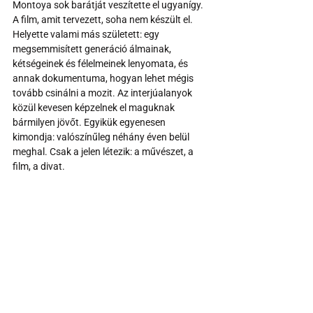
Montoya sok barátját veszítette el ugyanígy.
A film, amit tervezett, soha nem készült el. 
Helyette valami más született: egy 
megsemmisített generáció álmainak, 
kétségeinek és félelmeinek lenyomata, és 
annak dokumentuma, hogyan lehet mégis 
tovább csinálni a mozit. Az interjúalanyok 
közül kevesen képzelnek el maguknak 
bármilyen jövőt. Egyikük egyenesen 
kimondja: valószínűleg néhány éven belül 
meghal. Csak a jelen létezik: a művészet, a 
film, a divat.