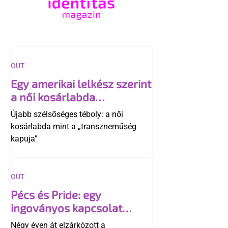
OUT
Egy amerikai lelkész szerint
a női kosárlabda
transzneműséghez vezet
Újabb szélsőséges téboly: a női
kosárlabda mint a „transzneműség
kapuja”
OUT
Pécs és Pride: egy
ingoványos kapcsolat
története
Négy éven át elzárkózott a