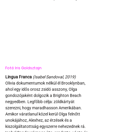
Fotó: Iris Goldsztajn
Lingua Franca 
(Isabel Sandoval, 2019) 
Olivia dokumentumok nélkül él Brooklynban, 
ahol egy idős orosz zsidó asszony, Olga 
gondozójaként dolgozik a Brighton Beach 
negyedben. Legfőbb célja: zöldkártyát 
szerezni, hogy maradhasson Amerikában. 
Amikor váratlanul közel kerül Olga felnőtt 
unokájához, Alexhez, az érzések és a 
kiszolgáltatottság egyszerre nehezednek rá.