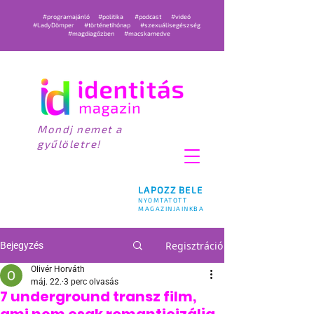
#programajánló
#politika
#podcast
#videó
#LadyDömper
#történetihónap
#szexuálisegészség
#magdiagőzben
#macskamedve
Mondj nemet a
gyűlöletre!
LAPOZZ BELE
NYOMTATOTT
MAGAZINJAINKBA
Regisztráció
Bejegyzés
Olivér Horváth
máj. 22.
3 perc olvasás
7 underground transz film,