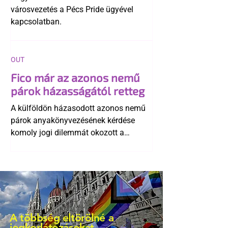
városvezetés a Pécs Pride ügyével
kapcsolatban.
OUT
Fico már az azonos nemű
párok házasságától retteg
A külföldön házasodott azonos nemű
párok anyakönyvezésének kérdése
komoly jogi dilemmát okozott a
szlovák belügynek, miközben Robert
Fico szerint az alkotmány
egyértelműen tiltja a házasságuk
elismerését. Közben az ellenzéken belül
is vita robbant ki arról, hogy vissza
kellene-e vonni a kormány konzervatív
A többség eltörölné a
alkotmánymódosítását
jogkorlátozásokat