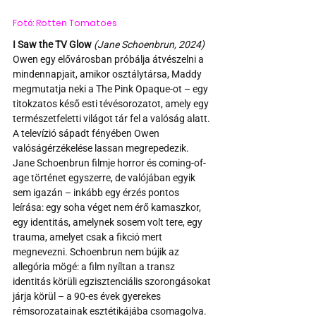
Fotó: Rotten Tomatoes
I Saw the TV Glow 
(Jane Schoenbrun, 2024)
Owen egy elővárosban próbálja átvészelni a 
mindennapjait, amikor osztálytársa, Maddy 
megmutatja neki a The Pink Opaque-ot – egy 
titokzatos késő esti tévésorozatot, amely egy 
természetfeletti világot tár fel a valóság alatt. 
A televízió sápadt fényében Owen 
valóságérzékelése lassan megrepedezik.
Jane Schoenbrun filmje horror és coming-of-
age történet egyszerre, de valójában egyik 
sem igazán – inkább egy érzés pontos 
leírása: egy soha véget nem érő kamaszkor, 
egy identitás, amelynek sosem volt tere, egy 
trauma, amelyet csak a fikció mert 
megnevezni. Schoenbrun nem bújik az 
allegória mögé: a film nyíltan a transz 
identitás körüli egzisztenciális szorongásokat 
járja körül – a 90-es évek gyerekes 
rémsorozatainak esztétikájába csomagolva.