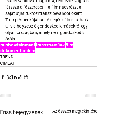
Isabel Sandoval maga írta, rendezte, vágta és 
játssza a főszerepet – a film nagyrészt a 
saját útját tükrözi transz bevándorlóként 
Trump Amerikájában. Az egész filmet áthatja 
Olivia helyzete: ő gondoskodik másokról egy 
olyan országban, amely nem gondoskodik 
őróla.
rainbowtainment
transzneműek
film
dokumentumfilm
TREND
CÍMLAP
Az összes megtekintése
Friss bejegyzések