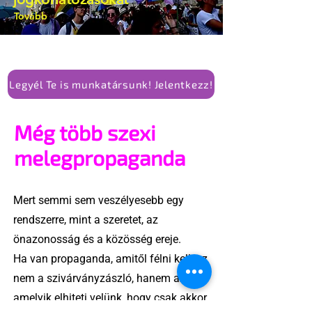
Tovább
Legyél Te is munkatársunk! Jelentkezz!
Még több szexi
melegpropaganda
Mert semmi sem veszélyesebb egy
rendszerre, mint a szeretet, az
önazonosság és a közösség ereje.
Ha van propaganda, amitől félni kell, az
nem a szivárványzászló, hanem az,
amelyik elhiteti velünk, hogy csak akkor