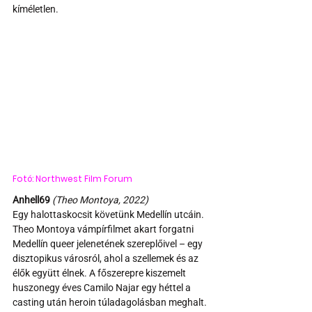
kíméletlen.
Fotó: Northwest Film Forum
Anhell69 
(Theo Montoya, 2022)
Egy halottaskocsit követünk Medellín utcáin. 
Theo Montoya vámpírfilmet akart forgatni 
Medellín queer jelenetének szereplőivel – egy 
disztopikus városról, ahol a szellemek és az 
élők együtt élnek. A főszerepre kiszemelt 
huszonegy éves Camilo Najar egy héttel a 
casting után heroin túladagolásban meghalt. 