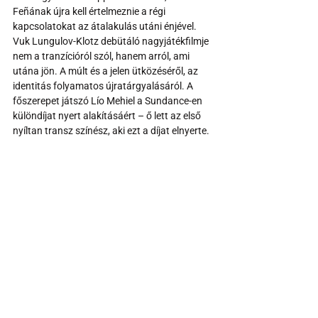
Feñának újra kell értelmeznie a régi 
kapcsolatokat az átalakulás utáni énjével.
Vuk Lungulov-Klotz debütáló nagyjátékfilmje 
nem a tranzícióról szól, hanem arról, ami 
utána jön. A múlt és a jelen ütközéséről, az 
identitás folyamatos újratárgyalásáról. A 
főszerepet játszó Lío Mehiel a Sundance-en 
különdíjat nyert alakításáért – ő lett az első 
nyíltan transz színész, aki ezt a díjat elnyerte.