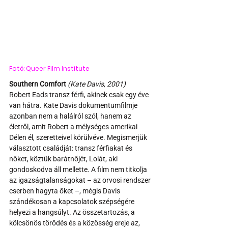
Fotó: Queer Film Institute
Southern Comfort
(Kate Davis, 2001)
Robert Eads transz férfi, akinek csak egy éve 
van hátra. Kate Davis dokumentumfilmje 
azonban nem a halálról szól, hanem az 
életről, amit Robert a mélységes amerikai 
Délen él, szeretteivel körülvéve. Megismerjük 
választott családját: transz férfiakat és 
nőket, köztük barátnőjét, Lolát, aki 
gondoskodva áll mellette. A film nem titkolja 
az igazságtalanságokat – az orvosi rendszer 
cserben hagyta őket –, mégis Davis 
szándékosan a kapcsolatok szépségére 
helyezi a hangsúlyt. Az összetartozás, a 
kölcsönös törődés és a közösség ereje az, 