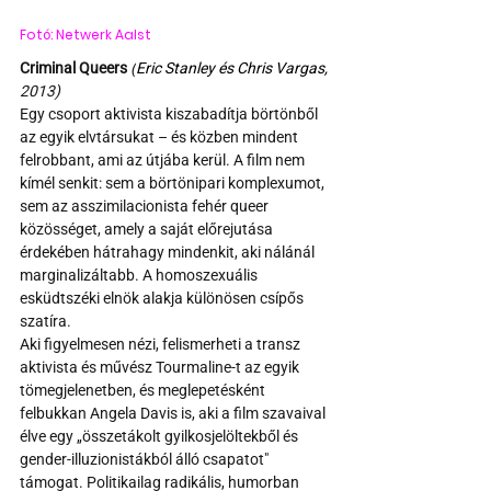
Fotó: Netwerk Aalst
Criminal Queers 
(
Eric Stanley és Chris Vargas, 
2013)
Egy csoport aktivista kiszabadítja börtönből 
az egyik elvtársukat – és közben mindent 
felrobbant, ami az útjába kerül. A film nem 
kímél senkit: sem a börtönipari komplexumot, 
sem az asszimilacionista fehér queer 
közösséget, amely a saját előrejutása 
érdekében hátrahagy mindenkit, aki nálánál 
marginalizáltabb. A homoszexuális 
esküdtszéki elnök alakja különösen csípős 
szatíra.
Aki figyelmesen nézi, felismerheti a transz 
aktivista és művész Tourmaline-t az egyik 
tömegjelenetben, és meglepetésként 
felbukkan Angela Davis is, aki a film szavaival 
élve egy „összetákolt gyilkosjelöltekből és 
gender-illuzionistákból álló csapatot" 
támogat. Politikailag radikális, humorban 