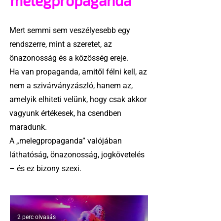
melegpropaganda
Mert semmi sem veszélyesebb egy
rendszerre, mint a szeretet, az
önazonosság és a közösség ereje.
Ha van propaganda, amitől félni kell, az
nem a szivárványzászló, hanem az,
amelyik elhiteti velünk, hogy csak akkor
vagyunk értékesek, ha csendben
maradunk.
A „melegpropaganda” valójában
láthatóság, önazonosság, jogkövetelés
– és ez bizony szexi.
2 perc olvasás