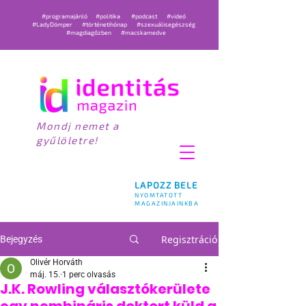
#programajánló
#politika
#podcast
#videó
#LadyDömper
#történetihónap
#szexuálisegészség
#magdiagőzben
#macskamedve
Mondj nemet a
gyűlöletre!
LAPOZZ BELE
NYOMTATOTT
MAGAZINJAINKBA
Regisztráció
Bejegyzés
Olivér Horváth
máj. 15.
1 perc olvasás
J.K. Rowling választókerülete