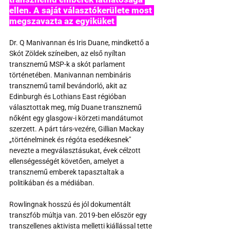
ellen. A saját választókerülete most 
megszavazta az egyiküket 
Dr. Q Manivannan és Iris Duane, mindkettő a 
Skót Zöldek színeiben, az első nyíltan 
transznemű MSP-k a skót parlament 
történetében. Manivannan nembináris 
transznemű tamil bevándorló, akit az 
Edinburgh és Lothians East régióban 
választottak meg, míg Duane transznemű 
nőként egy glasgow-i körzeti mandátumot 
szerzett. A párt társ-vezére, Gillian Mackay 
„történelminek és régóta esedékesnek" 
nevezte a megválasztásukat, évek célzott 
ellenségességét követően, amelyet a 
transznemű emberek tapasztaltak a 
politikában és a médiában.
Rowlingnak hosszú és jól dokumentált 
transzfób múltja van. 2019-ben először egy 
transzellenes aktivista melletti kiállással tette 