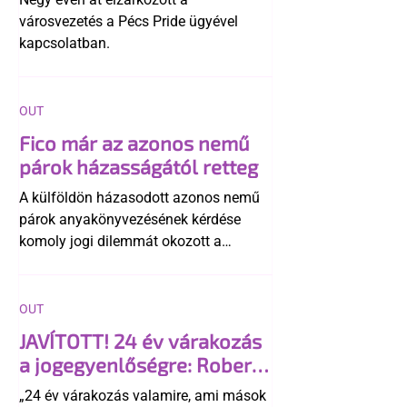
városvezetés a Pécs Pride ügyével
kapcsolatban.
OUT
Fico már az azonos nemű
párok házasságától retteg
A külföldön házasodott azonos nemű
párok anyakönyvezésének kérdése
komoly jogi dilemmát okozott a
szlovák belügynek, miközben Robert
Fico szerint az alkotmány
egyértelműen tiltja a házasságuk
OUT
elismerését. Közben az ellenzéken belül
JAVÍTOTT! 24 év várakozás
is vita robbant ki arról, hogy vissza
a jogegyenlőségre: Robert
kellene-e vonni a kormány konzervatív
Biedroń megindító üzenete
alkotmánymódosítását
„24 év várakozás valamire, ami mások