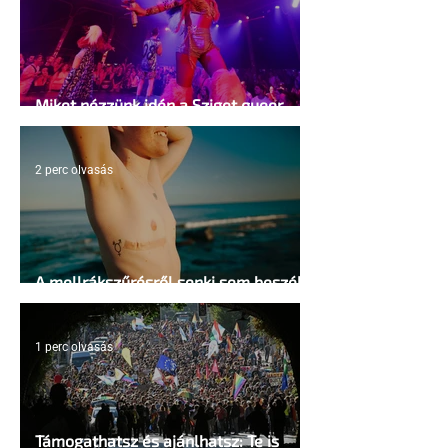
Miket nézzünk idén a Sziget queer
sátrában?
2 perc olvasás
A mellrákszűrésről senki sem beszél a
mellkasi műtétek után - pedig kellene
1 perc olvasás
Támogathatsz és ajánlhatsz: Te is