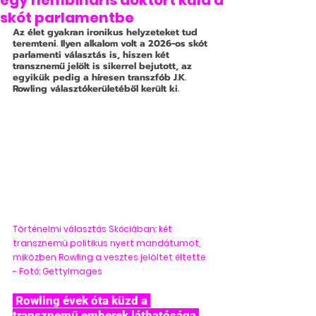
egy nembináris doktort küld a
skót parlamentbe
Az élet gyakran ironikus helyzeteket tud 
teremteni. Ilyen alkalom volt a 2026-os skót 
parlamenti választás is, hiszen két 
transznemű jelölt is sikerrel bejutott, az 
egyikük pedig a híresen transzfób J.K. 
Rowling választókerületéből került ki. 
Történelmi választás Skóciában: két 
transznemű politikus nyert mandátumot, 
miközben Rowling a vesztes jelöltet éltette 
- Fotó: GettyImages
 Rowling évek óta küzd a 
transznemű emberek láthatósága 