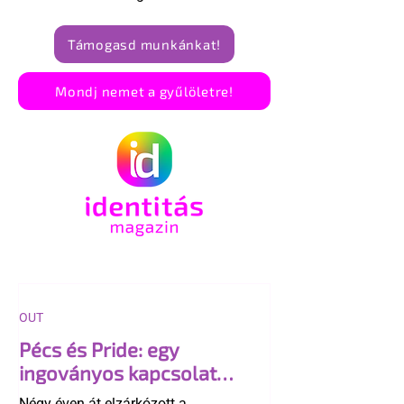
Támogasd munkánkat!
Mondj nemet a gyűlöletre!
OUT
Pécs és Pride: egy
ingoványos kapcsolat
története
Négy éven át elzárkózott a