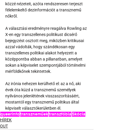
közzé nézeteit, azóta rendszeresen terjeszt 
félelemkeltő dezinformációt a transznemű 
nőkről.
A választási eredményre reagálva Rowling az 
X-en egy transzellenes politikust dicsérő 
bejegyzést osztott meg, miközben kritikusai 
azzal vádolták, hogy szándékosan egy 
transzellenes politikai alakot helyezett a 
középpontba abban a pillanatban, amelyet 
sokan a képviselet szempontjából történelmi 
mérföldkőnek tekintettek.
Az irónia nehezen kerülhető el: az a nő, aki 
évek óta küzd a transznemű személyek 
nyilvános jelenlétének visszaszorításáért, 
mostantól egy transznemű politikus által 
képviselt választókerületben él.
queerinfo
transzneműek
transzfóbia
Skócia
HÍREK
OUT