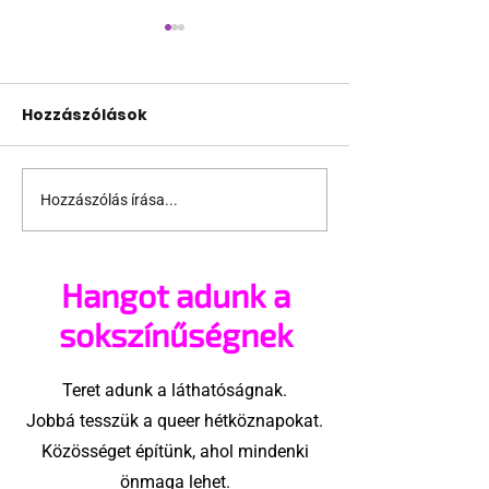
Hozzászólások
Hozzászólás írása...
A NOB hivatalosan
Bhumika Shre
megtiltja a transz nők
első megvála
részvételét az
transznemű n
Hangot adunk a
olimpiai női
nepáli parla
versenyeken
sokszínűségnek
Teret adunk a láthatóságnak.
Jobbá tesszük a queer hétköznapokat.
Közösséget építünk, ahol mindenki
önmaga lehet.