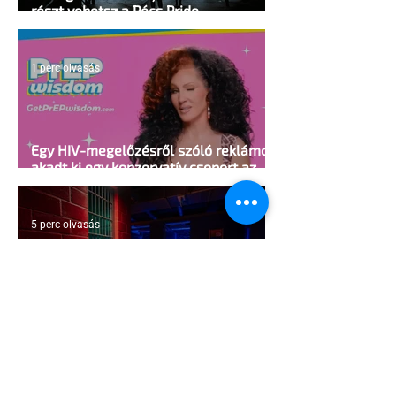
részt vehetsz a Pécs Pride
megvalósításában
1 perc olvasás
Egy HIV-megelőzésről szóló reklámon
akadt ki egy konzervatív csoport az
Egyesült Államokban
5 perc olvasás
A cruising alaprajza - Építészeti
irányelvek a vágy maximalizálására
1 perc olvasás