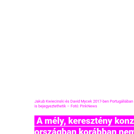
Jakub Kwiecinski és David Mycek 2017-ben Portugáliában m
is bejegyeztethetik 
– Fotó: PinkNews
 A mély, keresztény konzervatív gyökereiről ismert 
országban korábban nem vo