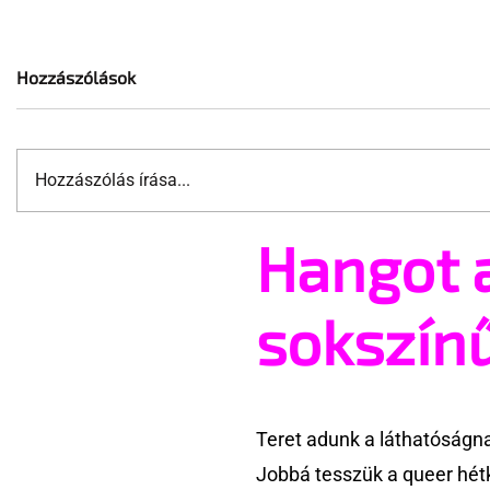
Hozzászólások
Hozzászólás írása...
Hangot 
Történelmi áttörés
Donald Tu
Lengyelországban: Varsó
az azonos
bejegyezte az első
sokszín
melegházasságot
Teret adunk a láthatóságn
Jobbá tesszük a queer hét