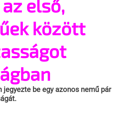
az első,
űek között
zasságot
zágban
n jegyezte be egy azonos nemű pár 
ágát.