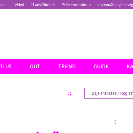
cast
#videó
#LadyDömper
#történetihónap
#szexuálisegészsé
TÍLUS
OUT
TREND
GUIDE
K
Bejelentkezés / Regisz