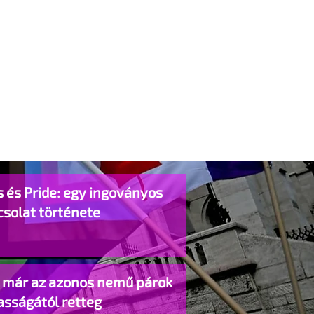
 és Pride: egy ingoványos
csolat története
o már az azonos nemű párok
asságától retteg