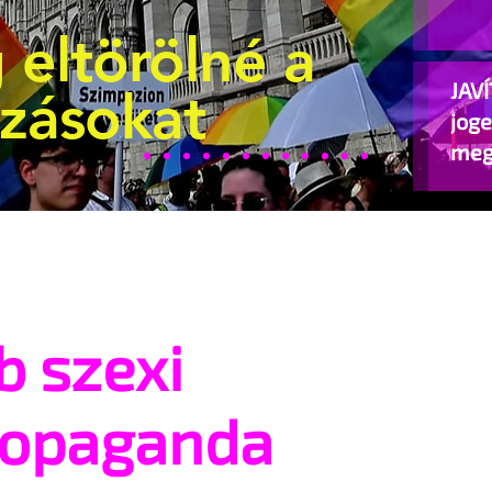
 eltörölné a
JAVÍ
ozásokat
jog
meg
beje
b szexi
ropaganda