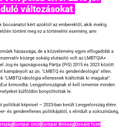
nduló változásokat 
 bocsánatot kért azoktól az emberektől, akik évekig 
etőén történt meg ez a történelmi esemény, ami 
 neműek házassága, de a közvélemény egyre elfogadóbb a 
zervatív közege sokáig elutasító volt az LMBTQIA+ 
 Jog és Igazságosság Pártja (PiS) 2015 és 2023 között 
l kampányolt az ún. "LMBTQ és genderideológia" ellen. 
k "LMBTQ-ideológia ellenesnek kiáltották ki magukat". 
Eur kimondta: Lengyelországnak el kell ismernie minden 
elyeket külföldön bonyolítottak le.
 politikát képvisel 
– 
2023-ban került Lengyelország élére. 
r- és genderellenes politikájától, s elindult a sokszínűség, 
ország
Európai Unió
Európai Bíróság
Donald Tusk