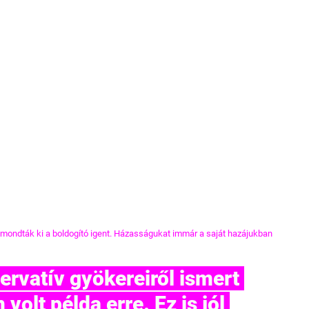
ondták ki a boldogító igent. Házasságukat immár a saját hazájukban 
lt példa erre. Ez is jól 