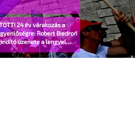
TOTT! 24 év várakozás a
egyenlőségre: Robert Biedroń
indító üzenete a lengyel
gyzett élettársi kapcsolatokért