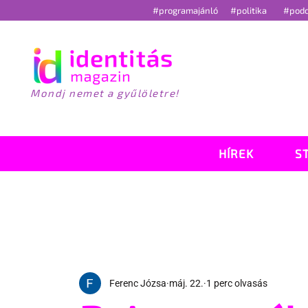
#programajánló
#politika
#pod
Mondj nemet a gyűlöletre!
HÍREK
S
Ferenc Józsa
máj. 22.
1 perc olvasás