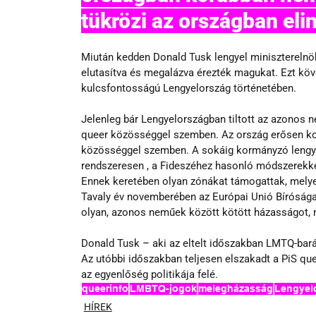
tükrözi az országban eli
Miután kedden Donald Tusk lengyel miniszterelnök
elutasítva és megalázva érezték magukat. Ezt köv
kulcsfontosságú Lengyelország történetében. 
Jelenleg bár Lengyelországban tiltott az azonos
queer közösséggel szemben. Az ország erősen kon
közösséggel szemben. A sokáig kormányzó lengyel
rendszeresen , a Fideszéhez hasonló módszerekke
Ennek keretében olyan zónákat támogattak, melye
Tavaly év novemberében az Európai Unió Bírósága
olyan, azonos neműek között kötött házasságot, m
Donald Tusk 
–
 aki az eltelt időszakban LMTQ-barát
Az utóbbi időszakban teljesen elszakadt a PiS quee
az egyenlőség politikája felé.
queerinfo
LMBTQ-jogok
melegházasság
Lengyel
HÍREK