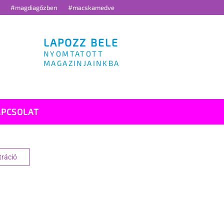
g
#magdiagőzben
#macskamedve
LAPOZZ BELE
NYOMTATOTT
MAGAZINJAINKBA
APCSOLAT
tráció