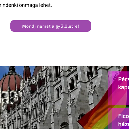
mindenki önmaga lehet.
Mondj nemet a gyűlöletre!
Pécs
kap
Fic
ház