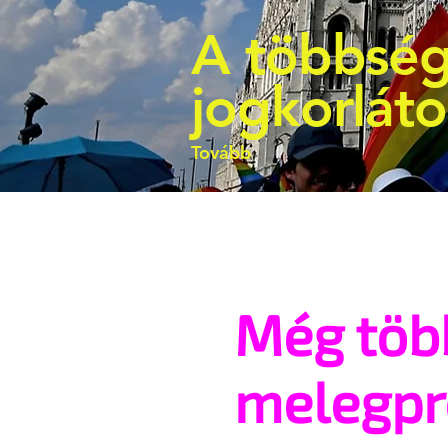
A többség
jogkorlát
Tovább
Még töb
melegp