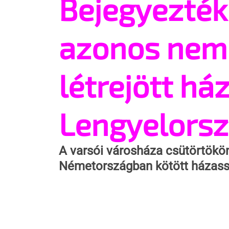
Bejegyezték 
azonos nem
létrejött há
Lengyelors
A varsói városháza csütörtökö
Németországban kötött házass