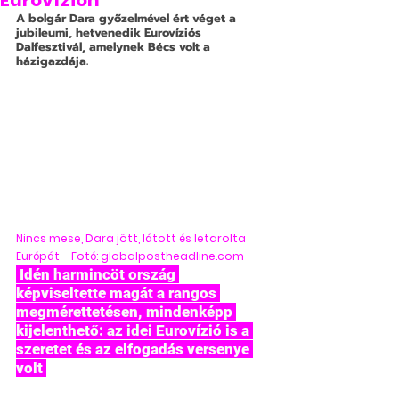
Eurovízión
A bolgár Dara győzelmével ért véget a 
jubileumi, hetvenedik Eurovíziós 
Dalfesztivál, amelynek Bécs volt a 
házigazdája.
Nincs mese, Dara jött, látott és letarolta 
Európát – Fotó: 
globalpostheadline.com
 Idén harmincöt ország 
képviseltette magát a rangos 
megmérettetésen, mindenképp 
kijelenthető: az idei Eurovízió is a 
szeretet és az elfogadás versenye 
volt 