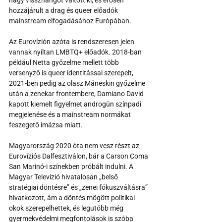
hozzájárult a drag és queer előadók 
mainstream elfogadásához Európában.
Az Eurovízión azóta is rendszeresen jelen 
vannak nyíltan LMBTQ+ előadók. 2018-ban 
például Netta győzelme mellett több 
versenyző is queer identitással szerepelt, 
2021-ben pedig az olasz Måneskin győzelme 
után a zenekar frontembere, Damiano David 
kapott kiemelt figyelmet androgün színpadi 
megjelenése és a mainstream normákat 
feszegető imázsa miatt.
Magyarország 2020 óta nem vesz részt az 
Eurovíziós Dalfesztiválon, bár a Carson Coma 
San Marinó-i színekben próbált indulni. A 
Magyar Televízió hivatalosan „belső 
stratégiai döntésre” és „zenei fókuszváltásra” 
hivatkozott, ám a döntés mögött politikai 
okok szerepelhettek, és legutóbb még 
gyermekvédelmi megfontolások is szóba 