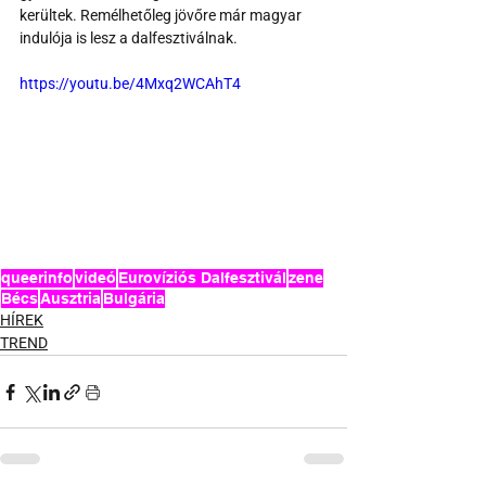
kerültek. Remélhetőleg jövőre már magyar 
indulója is lesz a dalfesztiválnak.
https://youtu.be/4Mxq2WCAhT4
queerinfo
videó
Eurovíziós Dalfesztivál
zene
Bécs
Ausztria
Bulgária
HÍREK
TREND