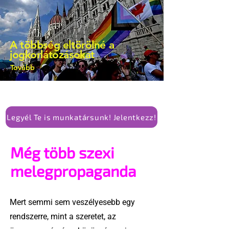
A többség eltörölné a
jogkorlátozásokat
Tovább
Legyél Te is munkatársunk! Jelentkezz!
Még több szexi
melegpropaganda
Mert semmi sem veszélyesebb egy
rendszerre, mint a szeretet, az