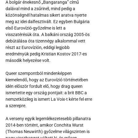
A bolgár énekesnő „Bangaranga” című 
dalával mind a zsűrinél, mind pedig a 
közönségnél hatalmas sikert aratva nyerte 
meg az idei dalfesztivált. Ez egyben Bulgária 
első Eurovízió-győzelme is lett a 
visszatérésük óta. A balkáni ország 2005-ös 
debütálása óta tizennégy alkalommal vett 
részt az Eurovízión, eddigi legjobb 
eredményük pedig Kristian Kostov 2017-es 
második helyezése volt.
Queer szempontból mindenképpen 
kiemelendő, hogy az Eurovízió történetében 
idén először fordult elő, hogy drag queen 
ismertette egy ország pontjait: a brit BBC a 
nemzetközileg is ismert La Voix-t kérte fel erre 
a szerepre.
A verseny egyik legemlékezetesebb pillanatra 
2014-ben történt, amikor Conchita Wurst 
(Thomas Neuwirth) győzelme világszinten is 
nagy visszhangot váltott ki, és erősen 