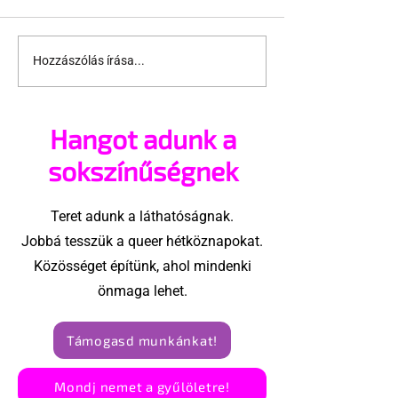
Hozzászólás írása...
Kifütyülték az idei
Eurovízió-láz
Eurovíziós
Európa
Dalfesztivál izraeli
Hangot adunk a
indulóját
sokszínűségnek
Teret adunk a láthatóságnak.
Jobbá tesszük a queer hétköznapokat.
Közösséget építünk, ahol mindenki
önmaga lehet.
Támogasd munkánkat!
Mondj nemet a gyűlöletre!