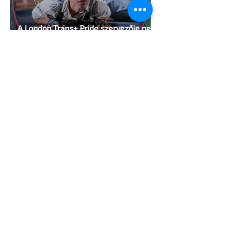
A London Trans+ Pride szervezője nem
volt hajlandó ünnepségnek nevezni az
eseményt- a BBC ezért törölte vele az
interjút
2 perc olvasás
Kényszerű száműzetésben az orosz
LMBTQ+ sajtó utolsó nagy hangja
2 perc olvasás
Pécs és Pride: egy ingoványos