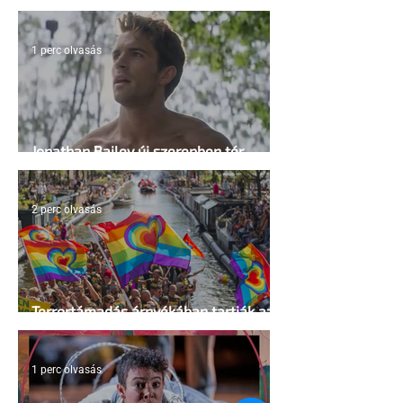
irányelvek a vágy maximalizálására
1 perc olvasás
Jonathan Bailey új szerepben tér
vissza
2 perc olvasás
Terrortámadás árnyékában tartják az
idei WorldPride-ot Amszterdamban
1 perc olvasás