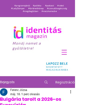
#programajánló
#politika
#podcast
#videó
#LadyDömper
#történetihónap
#szexuálisegészség
#magdiagőzben
#macskamedve
Mondj nemet a
gyűlöletre!
LAPOZZ BELE
NYOMTATOTT
MAGAZINJAINKBA
Regisztráció
Bejegyzés
Ferenc Józsa
máj. 18.
1 perc olvasás
Bulgária tarolt a 2026-os