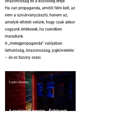
önazonosság és a közösség ereje.
Ha van propaganda, amitől félni kell, az
nem a szivárványzászló, hanem az,
amelyik elhiteti velünk, hogy csak akkor
vagyunk értékesek, ha csendben
maradunk.
A „melegpropaganda” valójában
láthatóság, önazonosság, jogkövetelés
– és ez bizony szexi.
5 perc olvasás
A cruising alaprajza - Építészeti