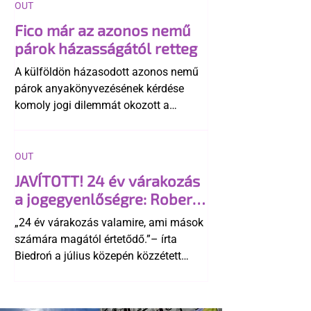
OUT
Fico már az azonos nemű
párok házasságától retteg
A külföldön házasodott azonos nemű
párok anyakönyvezésének kérdése
komoly jogi dilemmát okozott a
szlovák belügynek, miközben Robert
Fico szerint az alkotmány
egyértelműen tiltja a házasságuk
OUT
elismerését. Közben az ellenzéken belül
JAVÍTOTT! 24 év várakozás
is vita robbant ki arról, hogy vissza
a jogegyenlőségre: Robert
kellene-e vonni a kormány konzervatív
Biedroń megindító üzenete
alkotmánymódosítását
„24 év várakozás valamire, ami mások
a lengyel bejegyzett
számára magától értetődő.”– írta
élettársi kapcsolatokért
Biedroń a július közepén közzétett
bejegyzésben.