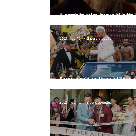
Ki gondolta volna, hogy a Mikulás i
meleg?
2021. nov. 19.
2 perc olvasás
Az orosz médiahatóság lefülelte a
melegpropagandát
2021. nov. 17.
2 perc olvasás