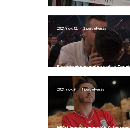
Egyenlő házasságot mindenkinek!
2021. nov. 12.
2 perc olvasás
Elcsattant egy meleg csók a Count
Díjátadón
2021. nov. 9.
1 perc olvasás
Miért éppen a homofób Katar rend