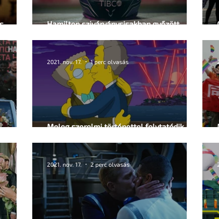
s
Hamilton szivárványsisakban győzött
Katarban
2021. nov. 17.
1 perc olvasás
Meleg szerelmi történettel folytatódik A
Simpson család
2021. nov. 17.
2 perc olvasás