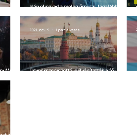
Idén elmarad a meleg űrpuszi, legalábbis
Európában
2021. nov. 9.
1 perc olvasás
ry Music
Ügynökszervezetté nyilvánították a fő
orosz LMBTQI egyesületet
ezhet