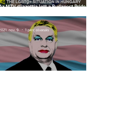
Az MTV díjazottja lett a Budapest Pride
egyik vezetője
2021. nov. 9.
1 perc olvasás
A legégetőbb kérdésről lehet népszavazás