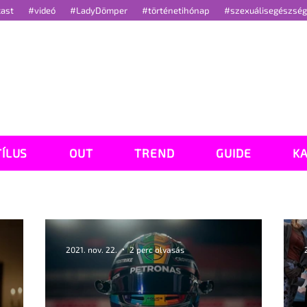
cast
#videó
#LadyDömper
#történetihónap
#szexuálisegészsé
TÍLUS
OUT
TREND
GUIDE
K
2021. nov. 22.
2 perc olvasás