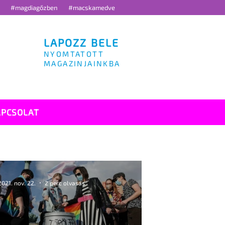
g
#magdiagőzben
#macskamedve
LAPOZZ BELE
NYOMTATOTT
MAGAZINJAINKBA
APCSOLAT
2021. nov. 22.
2 perc olvasás