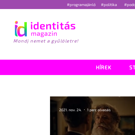
#programajánló
#politika
#pod
Mondj nemet a gyűlöletre!
HÍREK
S
2021. nov. 24.
1 perc olvasás