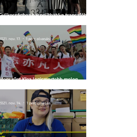
Gyilkossághoz hasonlítható a transzfób
törvény
2021. nov. 17.
1 perc olvasás
Megszűnt Kína legismertebb meleg
szervezete
2021. nov. 14.
1 perc olvasás