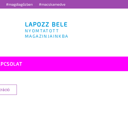
g
#magdiagőzben
#macskamedve
LAPOZZ BELE
NYOMTATOTT
MAGAZINJAINKBA
APCSOLAT
tráció