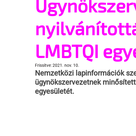
Ügynökszer
nyilvánított
LMBTQI egye
Frissítve:
2021. nov. 10.
Nemzetközi lapinformációk szer
ügynökszervezetnek minősítet
egyesületét.