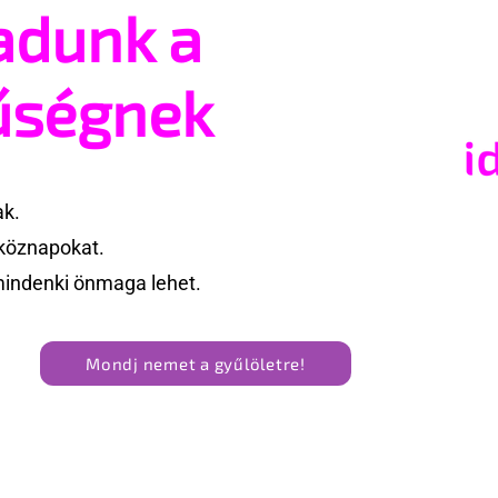
adunk a
sz valakiből meleg
ész?
űségnek
ak.
köznapokat.
mindenki önmaga lehet.
Mondj nemet a gyűlöletre!