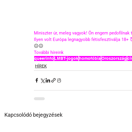
Miniszter úr, meleg vagyok! Ön engem pedofilnak t
Ilyen volt Európa legnagyobb fétisfesztiválja 18+ 
😐😐
További híreink 
queerinfo
LMBT-jogok
homofóbia
Oroszország
ci
HÍREK
Kapcsolódó bejegyzések