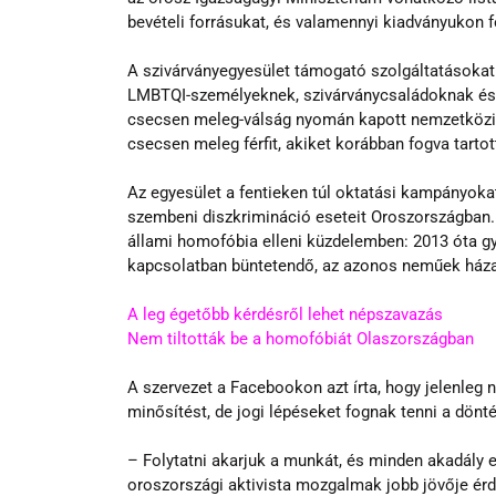
bevételi forrásukat, és valamennyi kiadványukon f
A szivárványegyesület támogató szolgáltatásokat 
LMBTQI-személyeknek, szivárványcsaládoknak és h
csecsen meleg-válság nyomán kapott nemzetközi f
csecsen meleg férfit, akiket korábban fogva tart
Az egyesület a fentieken túl oktatási kampányokat
szembeni diszkrimináció eseteit Oroszországban. 
állami homofóbia elleni küzdelemben: 2013 óta gy
kapcsolatban büntetendő, az azonos neműek háza
A leg égetőbb kérdésről lehet népszavazás
Nem tiltották be a homofóbiát Olaszországban
A szervezet a Facebookon azt írta, hogy jelenleg 
minősítést, de jogi lépéseket fognak tenni a dönté
– Folytatni akarjuk a munkát, és minden akadály 
oroszországi aktivista mozgalmak jobb jövője érd