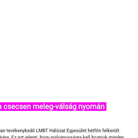
 a csecsen meleg-válság nyomán 
ban tevékenykedő LMBT Hálózat Egyesület hétfőn felkerült 
ára. Ez azt jelenti, hogy nyilvánosságra kell hozniuk minden 