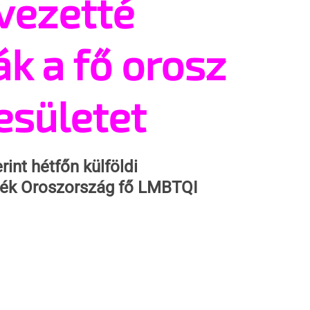
vezetté
ák a fő orosz
sületet
int hétfőn külföldi 
ték Oroszország fő LMBTQI 