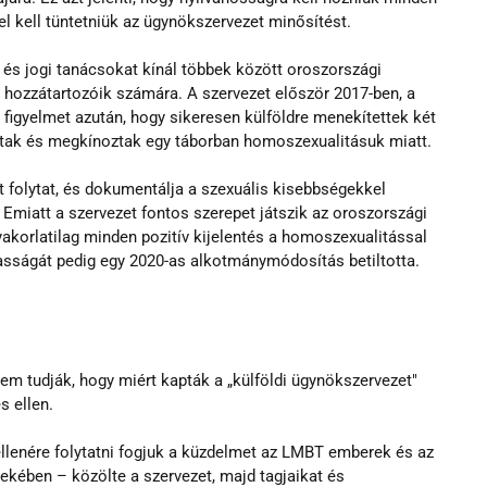
el kell tüntetniük az ügynökszervezet minősítést.
és jogi tanácsokat kínál többek között oroszországi 
ozzátartozóik számára. A szervezet először 2017-ben, a 
igyelmet azután, hogy sikeresen külföldre menekítettek két 
ottak és megkínoztak egy táborban homoszexualitásuk miatt.
 folytat, és dokumentálja a szexuális kisebbségekkel 
Emiatt a szervezet fontos szerepet játszik az oroszországi 
akorlatilag minden pozitív kijelentés a homoszexualitással 
sságát pedig egy 2020-as alkotmánymódosítás betiltotta.
nem tudják, hogy miért kapták a „külföldi ügynökszervezet" 
s ellen. 
ellenére folytatni fogjuk a küzdelmet az LMBT emberek és az 
ekében – közölte a szervezet, majd tagjaikat és 