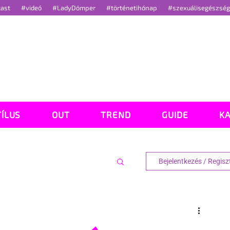
cast
#videó
#LadyDömper
#történetihónap
#szexuálisegészsé
TÍLUS
OUT
TREND
GUIDE
K
Bejelentkezés / Regisz