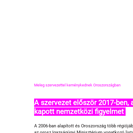
Meleg szervezettel keménykednek Oroszországban
A szervezet először 2017-ben,
kapott nemzetközi figyelmet 
A 2006-ban alapított és Oroszország több régiójá
az orosz Igazságügyi Minisztérium vonatkozó listáj