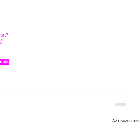
art?
😈
vilek
Az összes meg