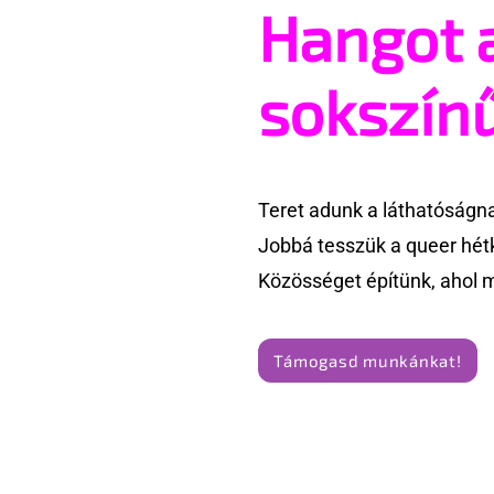
Hangot 
Miért éppen a homofób Katar
Hogyan le
rendezhet világbajnokságot?
pornószín
sokszín
Teret adunk a láthatóságn
Jobbá tesszük a queer hét
Közösséget építünk, ahol 
Támogasd munkánkat!