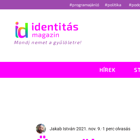
#programajánló
#politika
#pod
Mondj nemet a gyűlöletre!
HÍREK
S
Jakab István
2021. nov. 9.
1 perc olvasás