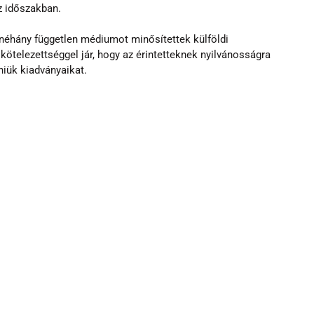
z időszakban.
néhány független médiumot minősítettek külföldi 
ötelezettséggel jár, hogy az érintetteknek nyilvánosságra 
lniük kiadványaikat.