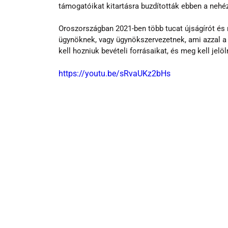
támogatóikat kitartásra buzdították ebben a nehé
Oroszországban 2021-ben több tucat újságírót és 
ügynöknek, vagy ügynökszervezetnek, ami azzal a k
kell hozniuk bevételi forrásaikat, és meg kell jelö
https://youtu.be/sRvaUKz2bHs