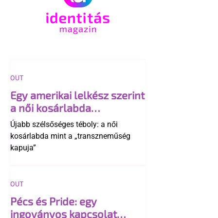
OUT
Egy amerikai lelkész szerint
a női kosárlabda
transzneműséghez vezet
Újabb szélsőséges téboly: a női
kosárlabda mint a „transzneműség
kapuja”
OUT
Pécs és Pride: egy
ingoványos kapcsolat