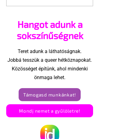
első meleg
csúcstámad
magazinjai
Hangot adunk a
sokszínűségnek
Teret adunk a láthatóságnak.
Jobbá tesszük a queer hétköznapokat.
Közösséget építünk, ahol mindenki
önmaga lehet.
Támogasd munkánkat!
Mondj nemet a gyűlöletre!