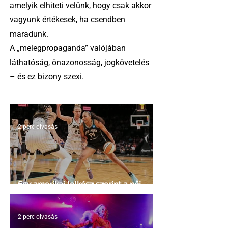
amelyik elhiteti velünk, hogy csak akkor
vagyunk értékesek, ha csendben
maradunk.
A „melegpropaganda” valójában
láthatóság, önazonosság, jogkövetelés
– és ez bizony szexi.
2 perc olvasás
Egy amerikai lelkész szerint a női
kosárlabda transzneműséghez vezet
2 perc olvasás