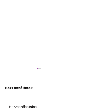
Hozzászólások
Hozzászólás írása...
Ilyenek voltak a világ
Rózsaszín