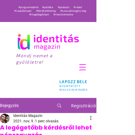
#programajánló
#politika
#podcast
#videó
#LadyDömper
#történetihónap
#szexuálisegészség
#magdiagőzben
#macskamedve
Mondj nemet a
gyűlöletre!
LAPOZZ BELE
NYOMTATOTT
MAGAZINJAINKBA
Regisztráció
Bejegyzés
Identitás Magazin
2021. nov. 9.
1 perc olvasás
A legégetőbb kérdésről lehet