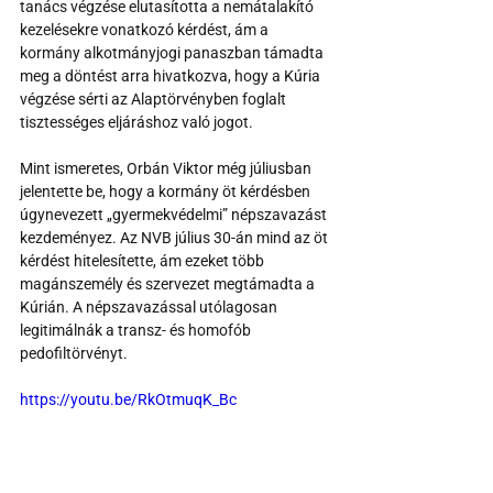
tanács végzése elutasította a nemátalakító 
kezelésekre vonatkozó kérdést, ám a 
kormány alkotmányjogi panaszban támadta 
meg a döntést arra hivatkozva, hogy a Kúria 
végzése sérti az Alaptörvényben foglalt 
tisztességes eljáráshoz való jogot.
Mint ismeretes, Orbán Viktor még júliusban 
jelentette be, hogy a kormány öt kérdésben 
úgynevezett „gyermekvédelmi” népszavazást 
kezdeményez. Az NVB július 30-án mind az öt 
kérdést hitelesítette, ám ezeket több 
magánszemély és szervezet megtámadta a 
Kúrián. A népszavazással utólagosan 
legitimálnák a transz- és homofób 
pedofiltörvényt.
https://youtu.be/RkOtmuqK_Bc