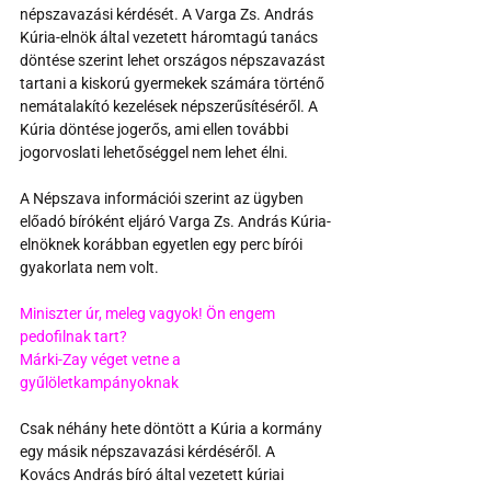
népszavazási kérdését. A Varga Zs. András 
Kúria-elnök által vezetett háromtagú tanács 
döntése szerint lehet országos népszavazást 
tartani a kiskorú gyermekek számára történő 
nemátalakító kezelések népszerűsítéséről. A 
Kúria döntése jogerős, ami ellen további 
jogorvoslati lehetőséggel nem lehet élni.
A Népszava információi szerint az ügyben 
előadó bíróként eljáró Varga Zs. András Kúria-
elnöknek korábban egyetlen egy perc bírói 
gyakorlata nem volt.
Miniszter úr, meleg vagyok! Ön engem 
pedofilnak tart?
Márki-Zay véget vetne a 
gyűlöletkampányoknak
Csak néhány hete döntött a Kúria a kormány 
egy másik népszavazási kérdéséről. A 
Kovács András bíró által vezetett kúriai 