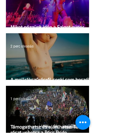
Miket nézzünk idén a Sziget queer
sátrában?
2 perc olvasás
A mellrákszűrésről senki sem beszél a
mellkasi műtétek után - pedig kellene
1 perc olvasás
Támogathatsz és ajánlhatsz: Te is
részt vehetsz a Pécs Pride