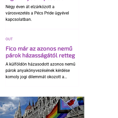
története
Négy éven át elzárkózott a
városvezetés a Pécs Pride ügyével
kapcsolatban.
OUT
Fico már az azonos nemű
párok házasságától retteg
A külföldön házasodott azonos nemű
párok anyakönyvezésének kérdése
komoly jogi dilemmát okozott a
szlovák belügynek, miközben Robert
Fico szerint az alkotmány
egyértelműen tiltja a házasságuk
elismerését. Közben az ellenzéken belül
is vita robbant ki arról, hogy vissza
kellene-e vonni a kormány konzervatív