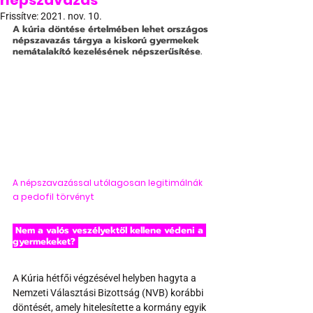
népszavazás
Frissítve:
2021. nov. 10.
A kúria döntése értelmében lehet országos 
népszavazás tárgya a kiskorú gyermekek 
nemátalakító kezelésének népszerűsítése.
A népszavazással utólagosan legitimálnák 
a pedofil törvényt
 Nem a valós veszélyektől kellene védeni a 
gyermekeket?
A Kúria hétfői végzésével helyben hagyta a 
Nemzeti Választási Bizottság (NVB) korábbi 
döntését, amely hitelesítette a kormány egyik 