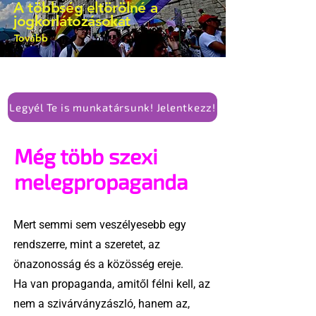
A többség eltörölné a
alkotmánymódosítását
jogkorlátozásokat
Tovább
Legyél Te is munkatársunk! Jelentkezz!
Még több szexi
melegpropaganda
Mert semmi sem veszélyesebb egy
rendszerre, mint a szeretet, az
önazonosság és a közösség ereje.
Ha van propaganda, amitől félni kell, az
nem a szivárványzászló, hanem az,