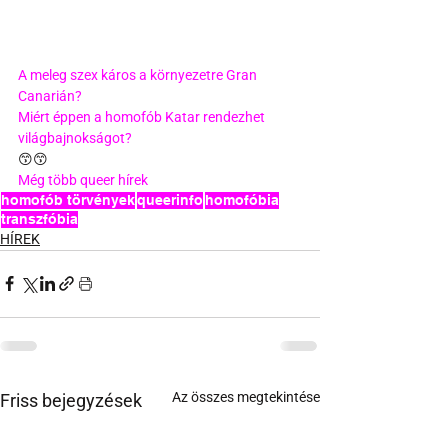
A meleg szex káros a környezetre Gran 
Canarián?
Miért éppen a homofób Katar rendezhet 
világbajnokságot?
😙😙
Még több queer hírek
homofób törvények
queerinfo
homofóbia
transzfóbia
HÍREK
Az összes megtekintése
Friss bejegyzések