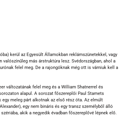
uróba) kerül az Egyesült Államokban reklámszünetekkel, vagy 
an valószínűleg más árstruktúra lesz. Svédországban, ahol a 
urónak felel meg. De a rajongóknak még ott is várniuk kell a 
ueer változatának felel meg és a William Shatnerrel és 
sorozaton alapul. A sorozat főszereplői Paul Stamets 
 egy meleg párt alkotnak az első rész óta. Az elmúlt 
n Alexander), egy nem bináris és egy transz személyből álló 
szériába, akik a negyedik évadban főszereplővé lépnek elő.