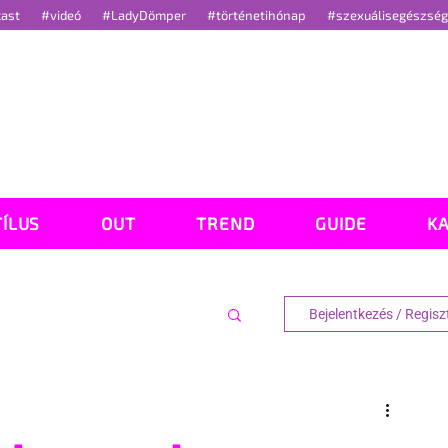
cast
#videó
#LadyDömper
#történetihónap
#szexuálisegészsé
TÍLUS
OUT
TREND
GUIDE
K
Bejelentkezés / Regisz