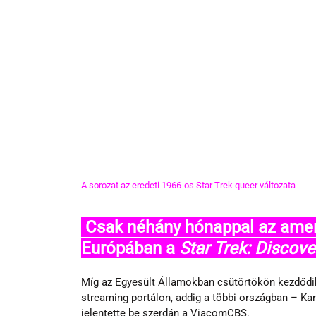
A sorozat az eredeti 1966-os Star Trek queer változata
 Csak néhány hónappal az amerikai megjelenése után mutatják be 
Európában a 
Star Trek: Discove
Míg az Egyesült Államokban csütörtökön kezdődi
streaming portálon, addig a többi országban – Kan
jelentette be szerdán a ViacomCBS.