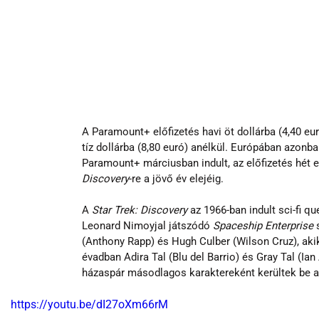
A Paramount+ előfizetés havi öt dollárba (4,40 e
tíz dollárba (8,80 euró) anélkül. Európában azonb
Paramount+ márciusban indult, az előfizetés hét e
Discovery
-re a jövő év elejéig.
A 
Star Trek: Discovery
 az 1966-ban indult sci-fi q
Leonard Nimoyjal játszódó 
Spaceship Enterprise 
(Anthony Rapp) és Hugh Culber (Wilson Cruz), akik
évadban Adira Tal (Blu del Barrio) és Gray Tal (Ia
házaspár másodlagos karaktereként kerültek be a 
https://youtu.be/dI27oXm66rM