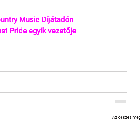
ountry Music Díjátadón
st Pride egyik vezetője
Az összes meg