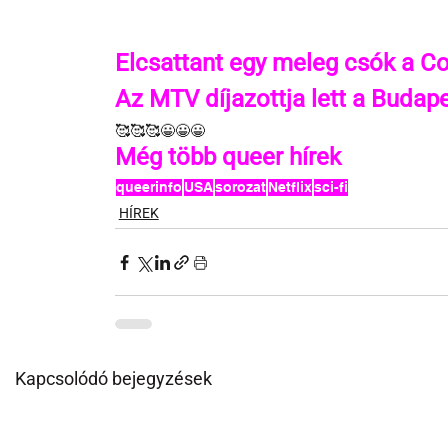
Elcsattant egy meleg csók a C
Az MTV díjazottja lett a Budape
🥰🥰🥰😀😀😀
Még több queer hírek
queerinfo
USA
sorozat
Netflix
sci-fi
HÍREK
Kapcsolódó bejegyzések