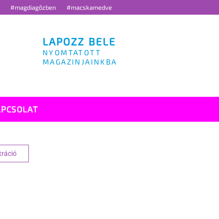
g
#magdiagőzben
#macskamedve
LAPOZZ BELE
NYOMTATOTT
MAGAZINJAINKBA
APCSOLAT
tráció