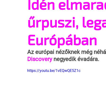
Idén elmara
űrpuszi, leg
Európában
Az európai nézőknek még néhány
Discovery
 negyedik évadára.
https://youtu.be/1vEQwQE5Z1c