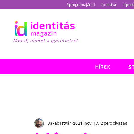
#programajánló
#politika
#pod
Mondj nemet a gyűlöletre!
HÍREK
S
Jakab István
2021. nov. 17.
2 perc olvasás