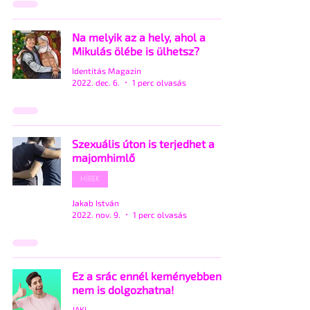
Na melyik az a hely, ahol a
Mikulás ölébe is ülhetsz?
Identitás Magazin
2022. dec. 6.
1 perc olvasás
Szexuális úton is terjedhet a
majomhimlő
HÍREK
Jakab István
2022. nov. 9.
1 perc olvasás
Ez a srác ennél keményebben
nem is dolgozhatna!
JAKI