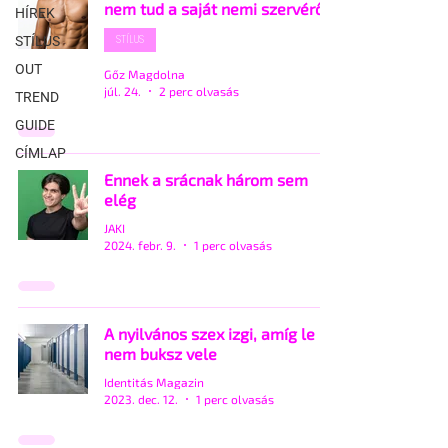
nem tud a saját nemi szervéről
HÍREK
STÍLUS
STÍLUS
OUT
Gőz Magdolna
júl. 24.
2 perc olvasás
TREND
GUIDE
CÍMLAP
Ennek a srácnak három sem
elég
JAKI
2024. febr. 9.
1 perc olvasás
A nyilvános szex izgi, amíg le
nem buksz vele
Identitás Magazin
2023. dec. 12.
1 perc olvasás