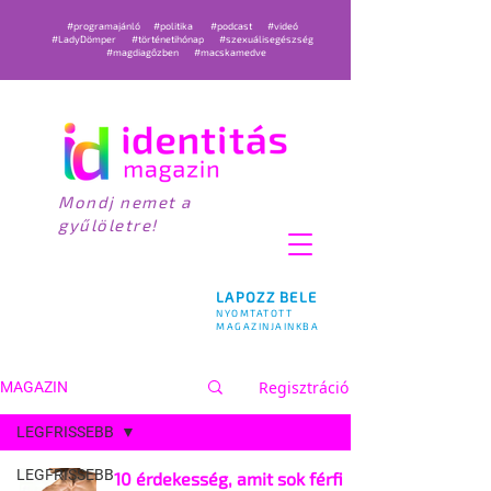
#programajánló
#politika
#podcast
#videó
#LadyDömper
#történetihónap
#szexuálisegészség
#magdiagőzben
#macskamedve
Mondj nemet a
gyűlöletre!
LAPOZZ BELE
NYOMTATOTT
MAGAZINJAINKBA
Regisztráció
MAGAZIN
LEGFRISSEBB
LEGFRISSEBB
10 érdekesség, amit sok férfi