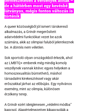
természetesen a versenyek állnak – 
de a háttérben most egy kevésbé 
látványos, mégis fontos változás is 
történik 
A queer közösségből jól ismert társkereső 
alkalmazás, a Grindr megerősített 
adatvédelmi funkciókat vezet be azok 
számára, akik az olimpiai faluból jelentkeznek 
be. A döntés nem véletlen.
Sok sportoló olyan országokból érkezik, ahol 
az LMBTQ+ emberek még mindig komoly 
veszélynek vannak kitéve: egyes helyeken a 
homoszexualitás büntethető, máshol 
társadalmi kirekesztéssel vagy akár 
erőszakkal járhat az előbújás. Egy nyilvános 
esemény, mint az olimpia, különösen 
érzékeny terep.
A Grindr ezért ideiglenesen „védelmi módba” 
kapcsol. Alapértelmezetten kikapcsolják a 