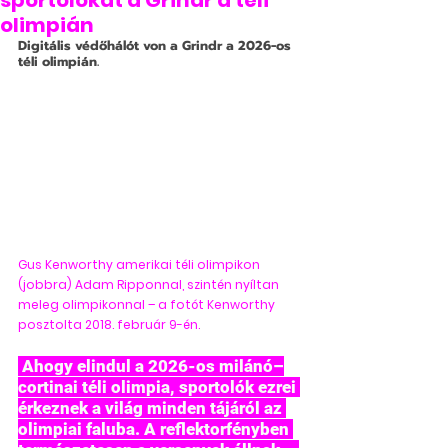
sportolókat a Grindr a téli
olimpián
Digitális védőhálót von a Grindr a 2026-os 
téli olimpián.
Gus Kenworthy amerikai téli olimpikon 
(jobbra) Adam Ripponnal, szintén nyíltan 
meleg olimpikonnal – a fotót Kenworthy 
posztolta 2018. február 9-én.
 Ahogy elindul a 2026-os milánó–
cortinai téli olimpia, sportolók ezrei 
érkeznek a világ minden tájáról az 
olimpiai faluba. A reflektorfényben 