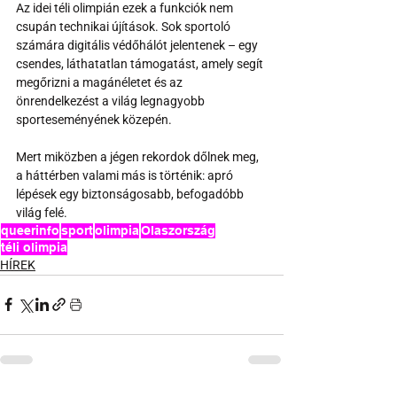
Az idei téli olimpián ezek a funkciók nem 
csupán technikai újítások. Sok sportoló 
számára digitális védőhálót jelentenek – egy 
csendes, láthatatlan támogatást, amely segít 
megőrizni a magánéletet és az 
önrendelkezést a világ legnagyobb 
sporteseményének közepén.
Mert miközben a jégen rekordok dőlnek meg, 
a háttérben valami más is történik: apró 
lépések egy biztonságosabb, befogadóbb 
világ felé.
queerinfo
sport
olimpia
Olaszország
téli olimpia
HÍREK