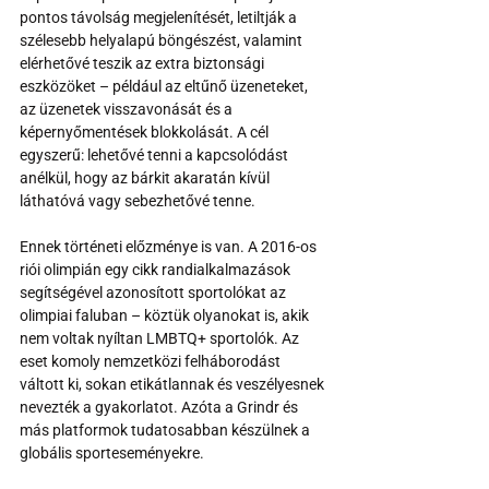
pontos távolság megjelenítését, letiltják a 
szélesebb helyalapú böngészést, valamint 
elérhetővé teszik az extra biztonsági 
eszközöket – például az eltűnő üzeneteket, 
az üzenetek visszavonását és a 
képernyőmentések blokkolását. A cél 
egyszerű: lehetővé tenni a kapcsolódást 
anélkül, hogy az bárkit akaratán kívül 
láthatóvá vagy sebezhetővé tenne.
Ennek történeti előzménye is van. A 2016-os 
riói olimpián egy cikk randialkalmazások 
segítségével azonosított sportolókat az 
olimpiai faluban – köztük olyanokat is, akik 
nem voltak nyíltan LMBTQ+ sportolók. Az 
eset komoly nemzetközi felháborodást 
váltott ki, sokan etikátlannak és veszélyesnek 
nevezték a gyakorlatot. Azóta a Grindr és 
más platformok tudatosabban készülnek a 
globális sporteseményekre.