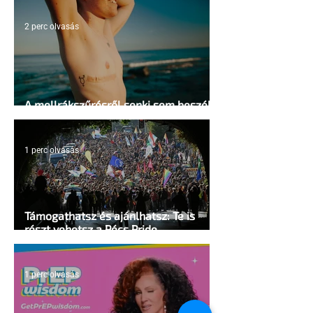
2 perc olvasás
A mellrákszűrésről senki sem beszél a
mellkasi műtétek után - pedig kellene
1 perc olvasás
Támogathatsz és ajánlhatsz: Te is
részt vehetsz a Pécs Pride
megvalósításában
1 perc olvasás