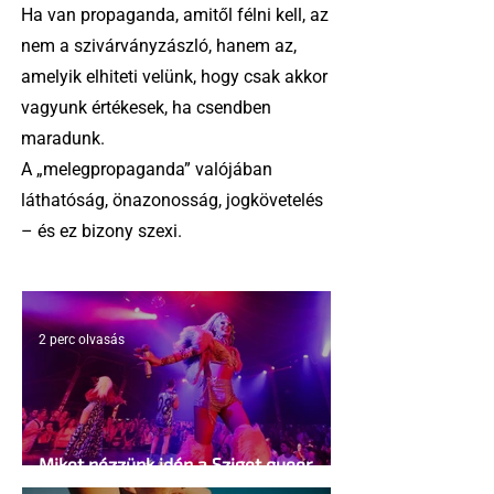
Ha van propaganda, amitől félni kell, az
nem a szivárványzászló, hanem az,
amelyik elhiteti velünk, hogy csak akkor
vagyunk értékesek, ha csendben
maradunk.
A „melegpropaganda” valójában
láthatóság, önazonosság, jogkövetelés
– és ez bizony szexi.
2 perc olvasás
Miket nézzünk idén a Sziget queer
sátrában?