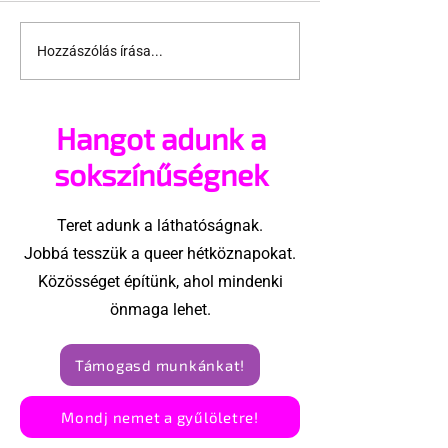
Hozzászólás írása...
Egyre több az LMBTQ+
Ha nincs szpo
sportoló az olimpián
jöhet az Only
Hangot adunk a
sokszínűségnek
Teret adunk a láthatóságnak.
Jobbá tesszük a queer hétköznapokat.
Közösséget építünk, ahol mindenki
önmaga lehet.
Támogasd munkánkat!
Mondj nemet a gyűlöletre!