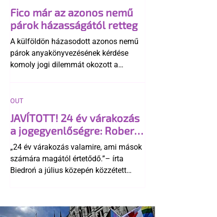
Fico már az azonos nemű
párok házasságától retteg
A külföldön házasodott azonos nemű
párok anyakönyvezésének kérdése
komoly jogi dilemmát okozott a
szlovák belügynek, miközben Robert
Fico szerint az alkotmány
egyértelműen tiltja a házasságuk
OUT
elismerését. Közben az ellenzéken belül
JAVÍTOTT! 24 év várakozás
is vita robbant ki arról, hogy vissza
a jogegyenlőségre: Robert
kellene-e vonni a kormány konzervatív
Biedroń megindító üzenete
alkotmánymódosítását
„24 év várakozás valamire, ami mások
a lengyel bejegyzett
számára magától értetődő.”– írta
élettársi kapcsolatokért
Biedroń a július közepén közzétett
bejegyzésben.