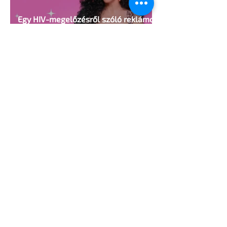
Egy HIV-megelőzésről szóló reklámon
akadt ki egy konzervatív csoport az
Egyesült Államokban
5 perc olvasás
A cruising alaprajza - Építészeti
irányelvek a vágy maximalizálására
1 perc olvasás
Jonathan Bailey új szerepben tér
vissza