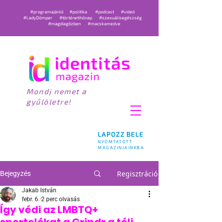
#programajánló
#politika
#podcast
#videó
#LadyDömper
#történetihónap
#szexuálisegészség
#magdiagőzben
#macskamedve
Mondj nemet a
gyűlöletre!
LAPOZZ BELE
NYOMTATOTT
MAGAZINJAINKBA
Regisztráció
Bejegyzés
Jakab István
febr. 6.
2 perc olvasás
Így védi az LMBTQ+