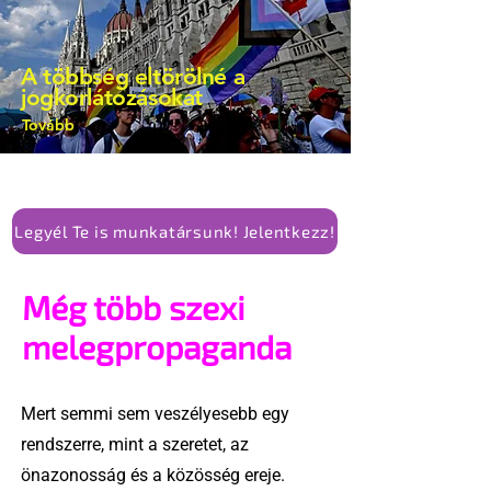
A többség eltörölné a
jogkorlátozásokat
Tovább
Legyél Te is munkatársunk! Jelentkezz!
Még több szexi
melegpropaganda
Mert semmi sem veszélyesebb egy
rendszerre, mint a szeretet, az
önazonosság és a közösség ereje.