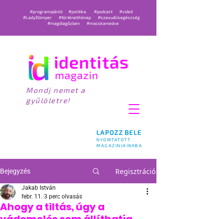
#programajánló
#politika
#podcast
#videó
#LadyDömper
#történetihónap
#szexuálisegészség
#magdiagőzben
#macskamedve
Mondj nemet a
gyűlöletre!
LAPOZZ BELE
NYOMTATOTT
MAGAZINJAINKBA
Regisztráció
Bejegyzés
Jakab István
febr. 11.
3 perc olvasás
Ahogy a tiltás, úgy a