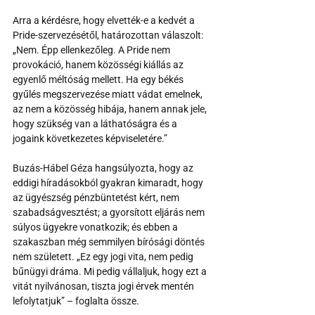
Arra a kérdésre, hogy elvették-e a kedvét a 
Pride-szervezésétől, határozottan válaszolt: 
„Nem. Épp ellenkezőleg. A Pride nem 
provokáció, hanem közösségi kiállás az 
egyenlő méltóság mellett. Ha egy békés 
gyűlés megszervezése miatt vádat emelnek, 
az nem a közösség hibája, hanem annak jele, 
hogy szükség van a láthatóságra és a 
jogaink következetes képviseletére.”
Buzás-Hábel Géza hangsúlyozta, hogy az 
eddigi híradásokból gyakran kimaradt, hogy 
az ügyészség pénzbüntetést kért, nem 
szabadságvesztést; a gyorsított eljárás nem 
súlyos ügyekre vonatkozik; és ebben a 
szakaszban még semmilyen bírósági döntés 
nem született. „Ez egy jogi vita, nem pedig 
bűnügyi dráma. Mi pedig vállaljuk, hogy ezt a 
vitát nyilvánosan, tiszta jogi érvek mentén 
lefolytatjuk” – foglalta össze.