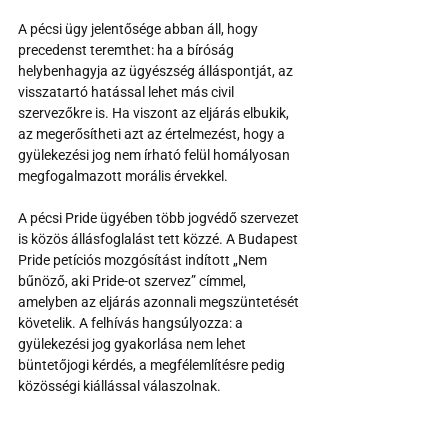
A pécsi ügy jelentősége abban áll, hogy 
precedenst teremthet: ha a bíróság 
helybenhagyja az ügyészség álláspontját, az 
visszatartó hatással lehet más civil 
szervezőkre is. Ha viszont az eljárás elbukik, 
az megerősítheti azt az értelmezést, hogy a 
gyülekezési jog nem írható felül homályosan 
megfogalmazott morális érvekkel.
A pécsi Pride ügyében több jogvédő szervezet 
is közös állásfoglalást tett közzé. A Budapest 
Pride petíciós mozgósítást indított „Nem 
bűnöző, aki Pride-ot szervez” címmel, 
amelyben az eljárás azonnali megszüntetését 
követelik. A felhívás hangsúlyozza: a 
gyülekezési jog gyakorlása nem lehet 
büntetőjogi kérdés, a megfélemlítésre pedig 
közösségi kiállással válaszolnak.