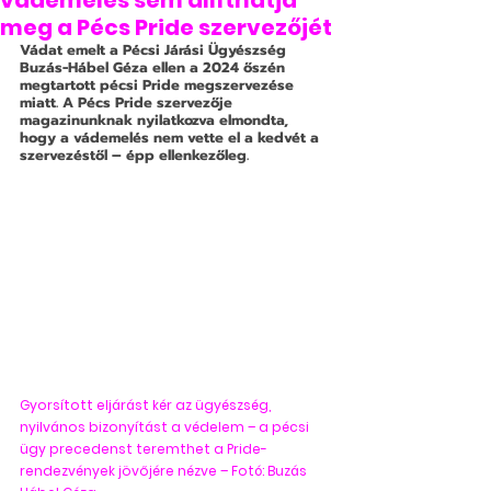
vádemelés sem állíthatja
meg a Pécs Pride szervezőjét
Vádat emelt a Pécsi Járási Ügyészség 
Buzás-Hábel Géza ellen a 2024 őszén 
megtartott pécsi Pride megszervezése 
miatt. A Pécs Pride szervezője 
magazinunknak nyilatkozva elmondta, 
hogy a vádemelés nem vette el a kedvét a 
szervezéstől – épp ellenkezőleg.
Gyorsított eljárást kér az ügyészség, 
nyilvános bizonyítást a védelem – a pécsi 
ügy precedenst teremthet a Pride-
rendezvények jövőjére nézve – Fotó: Buzás 