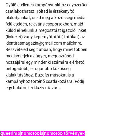
Gyűlöletellenes kampányunkhoz egyszerűen 
csatlakozhatsz. Töltsd le érzékenyítő 
plakátjainkat, oszd meg a közösségi média 
felületeiden, releváns csoportokban, majd 
küldd el nekünk a megosztást igazoló linket 
(linkeket) vagy képernyőfotót (-fotókat) az 
identitasmagazin@gmail.com
 mailcímre. 
Részvételed segít abban, hogy minél többen 
megismerjék az ügyet, megosztásod 
hozzájárul egy mindenki számára elérhető 
befogadóbb, elfogadóbb közösség 
kialakításához. Buzdíts másokat is a 
kampányhoz történő csatlakozásra. Fődíj 
egy balatoni exkluzív utazás.
queerinfo
homofóbia
homofób törvények