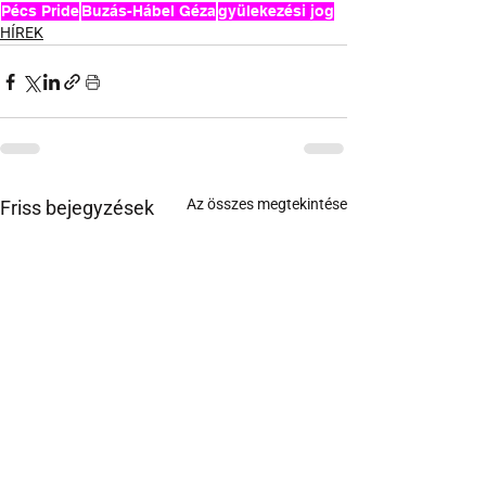
Pécs Pride
Buzás-Hábel Géza
gyülekezési jog
HÍREK
Az összes megtekintése
Friss bejegyzések