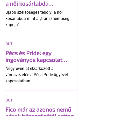
a női kosárlabda
transzneműséghez vezet
Újabb szélsőséges téboly: a női
kosárlabda mint a „transzneműség
kapuja”
OUT
Pécs és Pride: egy
ingoványos kapcsolat
története
Négy éven át elzárkózott a
városvezetés a Pécs Pride ügyével
kapcsolatban.
OUT
Fico már az azonos nemű