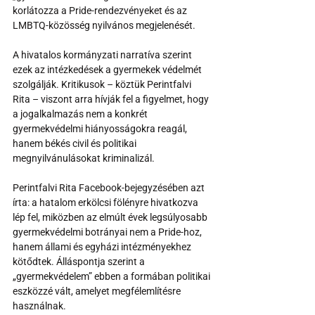
korlátozza a Pride-rendezvényeket és az 
LMBTQ-közösség nyilvános megjelenését.
A hivatalos kormányzati narratíva szerint 
ezek az intézkedések a gyermekek védelmét 
szolgálják. Kritikusok – köztük Perintfalvi 
Rita – viszont arra hívják fel a figyelmet, hogy 
a jogalkalmazás nem a konkrét 
gyermekvédelmi hiányosságokra reagál, 
hanem békés civil és politikai 
megnyilvánulásokat kriminalizál.
Perintfalvi Rita Facebook-bejegyzésében azt 
írta: a hatalom erkölcsi fölényre hivatkozva 
lép fel, miközben az elmúlt évek legsúlyosabb 
gyermekvédelmi botrányai nem a Pride-hoz, 
hanem állami és egyházi intézményekhez 
kötődtek. Álláspontja szerint a 
„gyermekvédelem” ebben a formában politikai 
eszközzé vált, amelyet megfélemlítésre 
használnak.