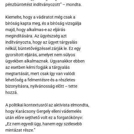
pénzbüntetést indítványozott” – mondta.
Kiemelte, hogy a vádiratot még csak a 
bíróság kapta meg, és a bíróság vizsgálja 
majd, hogy alkalmas-e az eljárás 
megindítására. Az ügyészség azt 
indítványozta, hogy az ügyet tárgyalás 
nélkül, büntetővégzéssel zárják le. Ez egy 
gyorsított eljárás, amelyet nem súlyos 
ügyekben alkalmaznak. Ugyanakkor ebben 
az esetben kérni fogják a tárgyalás 
megtartását, mert csak így van valódi 
lehetőség a felmentésre és a részletes 
bizonyításra, nyilvánosság előtt – tette 
hozzá.
A politikai kontextusról az aktivista elmondta, 
hogy Karácsony Gergely elleni vádemelés 
után előre sejthető volt ez a forgatókönyv: 
„Ez nem egyedi ügy, hanem egy szélesebb 
mintázat része.”