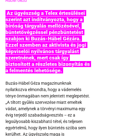
Hábel Géza
 Az ügyészség a Telex értesülései 
szerint azt indítványozta, hogy a 
bíróság tárgyalás mellőzésével, 
büntetővégzéssel pénzbüntetést 
szabjon ki Buzás-Hábel Gézára. 
Ezzel szemben az aktivista és jogi 
képviselői nyilvános tárgyalást 
szeretnének, mert csak így 
biztosított a részletes bizonyítás és 
a felmentés lehetősége. 
Buzás-Hábel Géza magazinunknak 
nyilatkozva elmondta, hogy a vádemelés 
ténye önmagában nem jelentett meglepetést. 
„A tiltott gyűlés szervezése miatt emeltek 
vádat, amelynek a törvényi maximuma egy 
évig terjedő szabadságvesztés – ez a 
legsúlyosabb kiszabható tétel, és teljesen 
egyértelmű, hogy ilyen büntetés szóba sem 
kerülhet. Az ügyészség maga is 