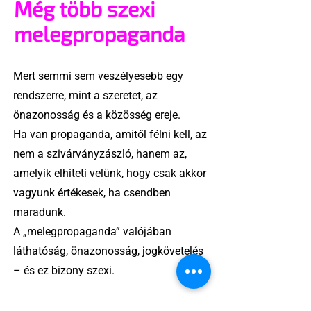
Még több szexi
melegpropaganda
Mert semmi sem veszélyesebb egy
rendszerre, mint a szeretet, az
önazonosság és a közösség ereje.
Ha van propaganda, amitől félni kell, az
nem a szivárványzászló, hanem az,
amelyik elhiteti velünk, hogy csak akkor
vagyunk értékesek, ha csendben
maradunk.
A „melegpropaganda” valójában
láthatóság, önazonosság, jogkövetelés
– és ez bizony szexi.