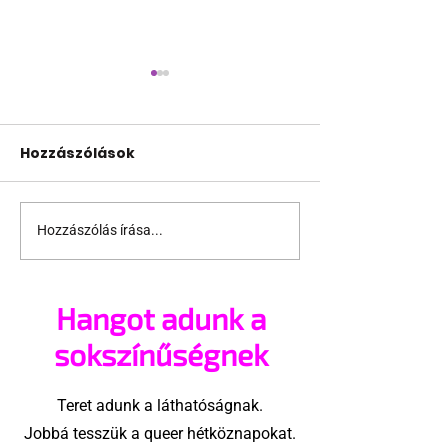
Hozzászólások
Hozzászólás írása...
Mi sem felejtünk,
Kazahsztán is
Viktor
bevezeti az
úgynevezett 
Hangot adunk a
propaganda” 
törvényt
sokszínűségnek
Teret adunk a láthatóságnak.
Jobbá tesszük a queer hétköznapokat.