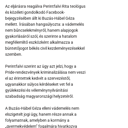
Az eljárásra reagálva Perintfalvi Rita teológus 
és közéleti gondolkodó Facebook-
bejegyzésében állt ki Buzás-Hábel Géza 
mellett. Írásában hangsúlyozta: a vádemelés 
nem bűncselekményről, hanem alapjogok 
gyakorlásáról szól, és szerinte a hatalom 
megfélemlítő eszközként alkalmazza a 
büntetőjogot békés civil kezdeményezésekkel 
szemben.
Perintfalvi szerint az ügy azt jelzi, hogy a 
Pride-rendezvények kriminalizálása nem veszi 
el az érintettek kedvét a szervezéstől, 
ugyanakkor súlyos kérdéseket vet fel a 
gyülekezési és véleménynyilvánítási 
szabadság magyarországi helyzetéről.
A Buzás-Hábel Géza elleni vádemelés nem 
elszigetelt jogi ügy, hanem része annak a 
folyamatnak, amelyben a kormány a 
„gyermekvédelem” fogalmára hivatkozva 