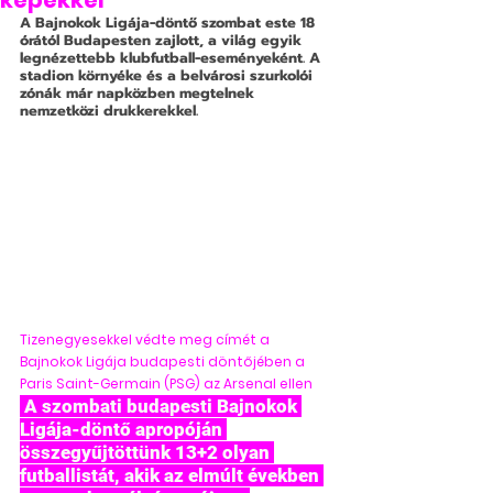
képekkel
A Bajnokok Ligája-döntő szombat este 18 
órától Budapesten zajlott, a világ egyik 
legnézettebb klubfutball-eseményeként. A 
stadion környéke és a belvárosi szurkolói 
zónák már napközben megtelnek 
nemzetközi drukkerekkel.
Tizenegyesekkel védte meg címét a 
Bajnokok Ligája budapesti döntőjében a 
Paris Saint-Germain (PSG) az Arsenal ellen
 A szombati budapesti Bajnokok 
Ligája-döntő apropóján 
összegyűjtöttünk 13+2 olyan 
futballistát, akik az elmúlt években 