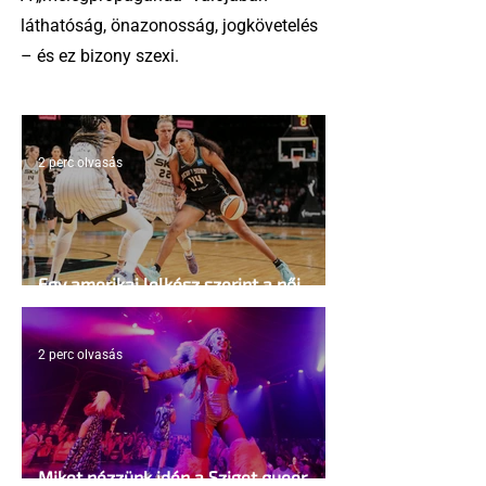
láthatóság, önazonosság, jogkövetelés
– és ez bizony szexi.
2 perc olvasás
Egy amerikai lelkész szerint a női
kosárlabda transzneműséghez vezet
2 perc olvasás
Miket nézzünk idén a Sziget queer