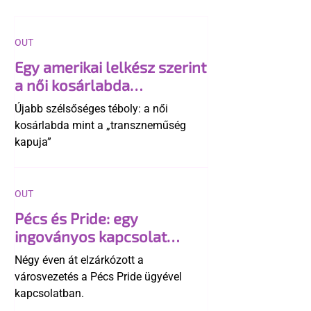
OUT
Egy amerikai lelkész szerint
a női kosárlabda
transzneműséghez vezet
Újabb szélsőséges téboly: a női
kosárlabda mint a „transzneműség
kapuja”
OUT
Pécs és Pride: egy
ingoványos kapcsolat
története
Négy éven át elzárkózott a
városvezetés a Pécs Pride ügyével
kapcsolatban.