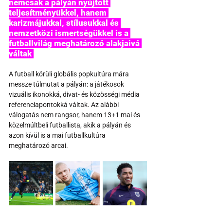
nemcsak a pályán nyújtott 
teljesítményükkel, hanem 
karizmájukkal, stílusukkal és 
nemzetközi ismertségükkel is a 
futballvilág meghatározó alakjaivá 
váltak 
A futball körüli globális popkultúra mára 
messze túlmutat a pályán: a játékosok 
vizuális ikonokká, divat- és közösségi média 
referenciapontokká váltak. Az alábbi 
válogatás nem rangsor, hanem 13+1 mai és 
közelmúltbeli futballista, akik a pályán és 
azon kívül is a mai futballkultúra 
meghatározó arcai.