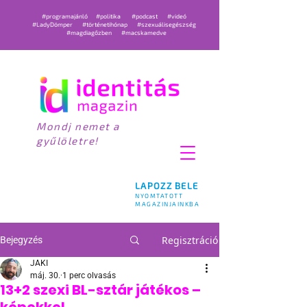
#programajánló
#politika
#podcast
#videó
#LadyDömper
#történetihónap
#szexuálisegészség
#magdiagőzben
#macskamedve
Mondj nemet a
gyűlöletre!
LAPOZZ BELE
NYOMTATOTT
MAGAZINJAINKBA
Regisztráció
Bejegyzés
JAKI
máj. 30.
1 perc olvasás
13+2 szexi BL-sztár játékos –