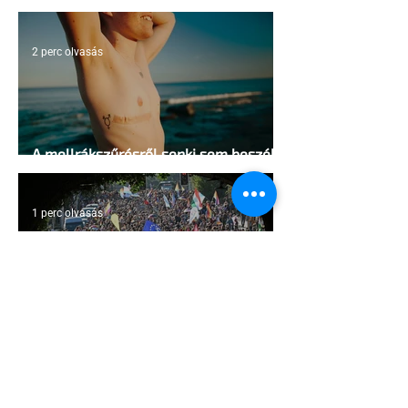
sátrában?
2 perc olvasás
A mellrákszűrésről senki sem beszél a
mellkasi műtétek után - pedig kellene
1 perc olvasás
Támogathatsz és ajánlhatsz: Te is
részt vehetsz a Pécs Pride
megvalósításában
1 perc olvasás