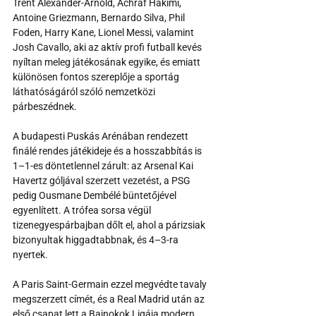
Trent Alexander-Arnold, Achraf Hakimi, 
Antoine Griezmann, Bernardo Silva, Phil 
Foden, Harry Kane, Lionel Messi, valamint 
Josh Cavallo, aki az aktív profi futball kevés 
nyíltan meleg játékosának egyike, és emiatt 
különösen fontos szereplője a sportág 
láthatóságáról szóló nemzetközi 
párbeszédnek.
A budapesti Puskás Arénában rendezett 
finálé rendes játékideje és a hosszabbítás is 
1–1-es döntetlennel zárult: az Arsenal Kai 
Havertz góljával szerzett vezetést, a PSG 
pedig Ousmane Dembélé büntetőjével 
egyenlített. A trófea sorsa végül 
tizenegyespárbajban dőlt el, ahol a párizsiak 
bizonyultak higgadtabbnak, és 4–3-ra 
nyertek.
A Paris Saint-Germain ezzel megvédte tavaly 
megszerzett címét, és a Real Madrid után az 
első csapat lett a Bajnokok Ligája modern 