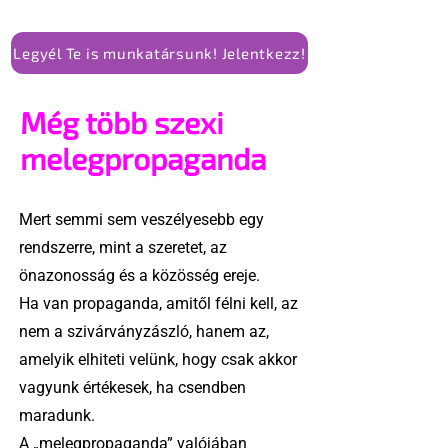
Legyél Te is munkatársunk! Jelentkezz!
Még több szexi
melegpropaganda
Mert semmi sem veszélyesebb egy
rendszerre, mint a szeretet, az
önazonosság és a közösség ereje.
Ha van propaganda, amitől félni kell, az
nem a szivárványzászló, hanem az,
amelyik elhiteti velünk, hogy csak akkor
vagyunk értékesek, ha csendben
maradunk.
A „melegpropaganda” valójában