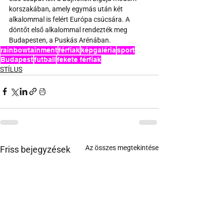
korszakában, amely egymás után két 
alkalommal is felért Európa csúcsára. A 
döntőt első alkalommal rendezték meg 
Budapesten, a Puskás Arénában.
rainbowtainment
férfiak
képgaléria
sport
Budapest
futball
fekete férfiak
STÍLUS
Az összes megtekintése
Friss bejegyzések