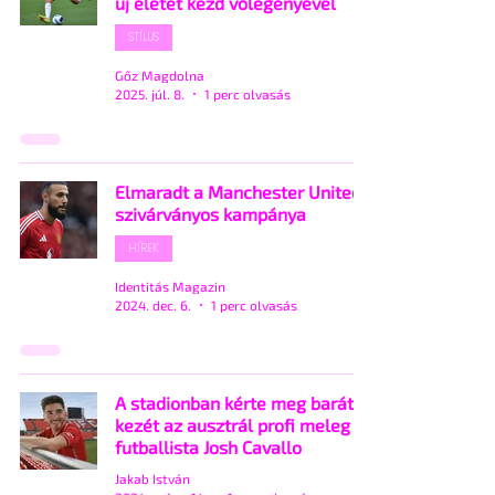
új életet kezd vőlegényével
STÍLUS
Gőz Magdolna
2025. júl. 8.
1 perc olvasás
Elmaradt a Manchester United
szivárványos kampánya
HÍREK
Identitás Magazin
2024. dec. 6.
1 perc olvasás
A stadionban kérte meg barátja
kezét az ausztrál profi meleg
futballista Josh Cavallo
Jakab István