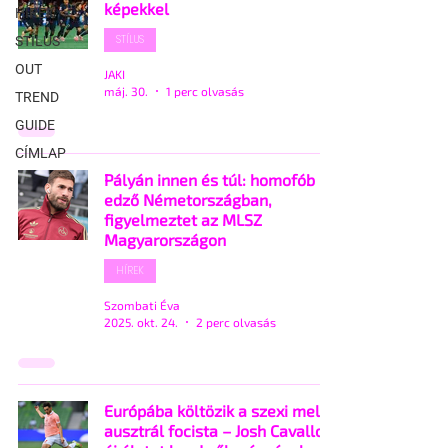
képekkel
HÍREK
STÍLUS
STÍLUS
OUT
JAKI
máj. 30.
1 perc olvasás
TREND
GUIDE
CÍMLAP
Pályán innen és túl: homofób
edző Németországban,
figyelmeztet az MLSZ
Magyarországon
HÍREK
Szombati Éva
2025. okt. 24.
2 perc olvasás
Európába költözik a szexi meleg
ausztrál focista – Josh Cavallo