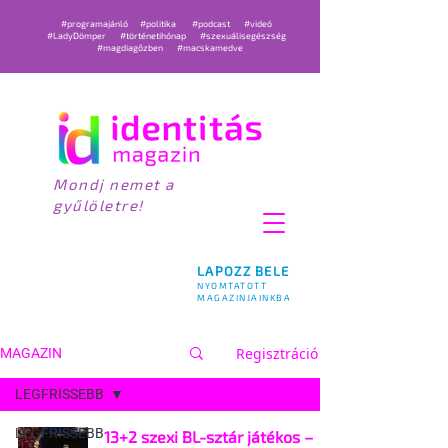
#programajánló
#politika
#podcast
#videó
#LadyDömper
#történetihónap
#szexuálisegészség
#magdiagőzben
#macskamedve
Mondj nemet a
gyűlöletre!
LAPOZZ BELE
NYOMTATOTT
MAGAZINJAINKBA
Regisztráció
MAGAZIN
LEGFRISSEBB
LEGFRISSEBB
13+2 szexi BL-sztár játékos –