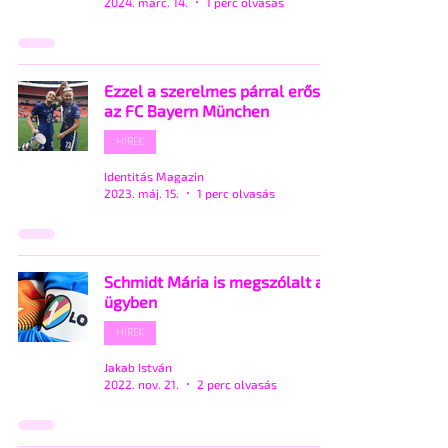
2024. márc. 14.
1 perc olvasás
Ezzel a szerelmes párral erősít
az FC Bayern München
HÍREK
Identitás Magazin
2023. máj. 15.
1 perc olvasás
Schmidt Mária is megszólalt az
ügyben
HÍREK
Jakab István
2022. nov. 21.
2 perc olvasás