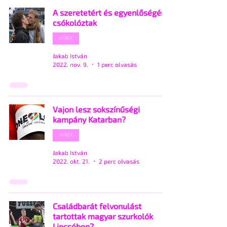
A szeretetért és egyenlőségért
csókolóztak
HÍREK
Jakab István
2022. nov. 9.
1 perc olvasás
Vajon lesz sokszínűségi
kampány Katarban?
HÍREK
Jakab István
2022. okt. 21.
2 perc olvasás
Családbarát felvonulást
tartottak magyar szurkolók
Lipcsében?