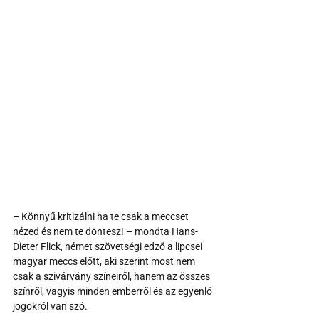
– Könnyű kritizálni ha te csak a meccset 
nézed és nem te döntesz! – mondta Hans-
Dieter Flick, német szövetségi edző a lipcsei 
magyar meccs előtt, aki szerint most nem 
csak a szivárvány színeiről, hanem az összes 
színről, vagyis minden emberről és az egyenlő 
jogokról van szó.