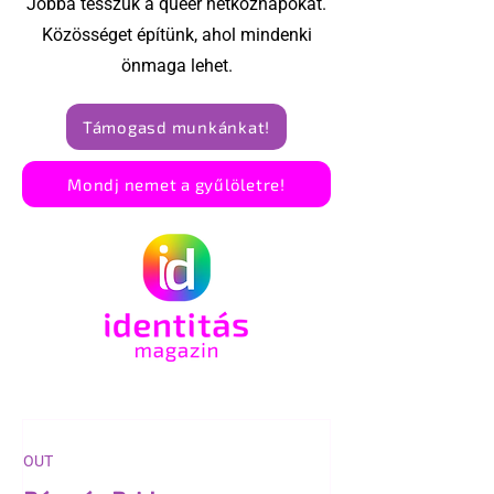
Jobbá tesszük a queer hétköznapokat.
Közösséget építünk, ahol mindenki
önmaga lehet.
Támogasd munkánkat!
Mondj nemet a gyűlöletre!
OUT