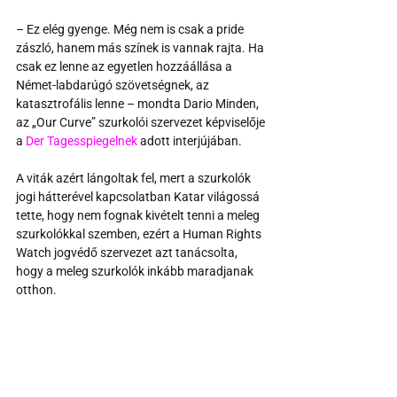
– Ez elég gyenge. Még nem is csak a pride 
zászló, hanem más színek is vannak rajta. Ha 
csak ez lenne az egyetlen hozzáállása a 
Német-labdarúgó szövetségnek, az 
katasztrofális lenne – mondta Dario Minden, 
az „Our Curve” szurkolói szervezet képviselője 
a 
Der Tagesspiegelnek
 adott interjújában.
A viták azért lángoltak fel, mert a szurkolók 
jogi hátterével kapcsolatban Katar világossá 
tette, hogy nem fognak kivételt tenni a meleg 
szurkolókkal szemben, ezért a Human Rights 
Watch jogvédő szervezet azt tanácsolta, 
hogy a meleg szurkolók inkább maradjanak 
otthon.