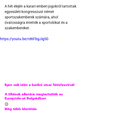
A hét elején a katari emberi jogokról tartottak 
egyesületi kongresszust német 
sportszakemberek számára, ahol 
óvatosságra intették a sportolókat és a 
szakembereket.
https://youtu.be/rd6FbgJigS0
Ilyen volt idén a berlini utcai fétisfesztivál
A tiltások ellenére megtartották az 
Europride-ot Belgrádban
😉
Még több Identitás