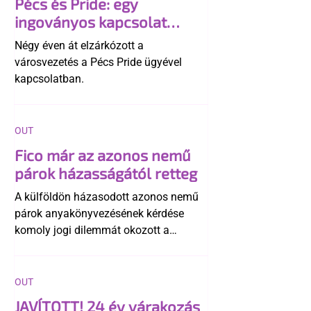
Pécs és Pride: egy
ingoványos kapcsolat
története
Négy éven át elzárkózott a
városvezetés a Pécs Pride ügyével
kapcsolatban.
OUT
Fico már az azonos nemű
párok házasságától retteg
A külföldön házasodott azonos nemű
párok anyakönyvezésének kérdése
komoly jogi dilemmát okozott a
szlovák belügynek, miközben Robert
Fico szerint az alkotmány
egyértelműen tiltja a házasságuk
OUT
elismerését. Közben az ellenzéken belül
JAVÍTOTT! 24 év várakozás