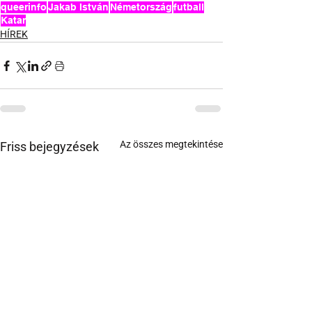
queerinfo
Jakab István
Németország
futball
Katar
HÍREK
Az összes megtekintése
Friss bejegyzések