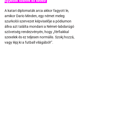
Egyesek szerint ez kevés! 
A katari diplomaták arca akkor fagyott le, 
amikor Dario Minden, egy német meleg 
szurkolói szervezet képviselője a pódiumon 
állva azt találta mondani a Német-labdarúgó 
szövetség rendezvényén, hogy „férfiakkal 
szexelek és ez teljesen normális. Szokj hozzá, 
vagy lépj ki a futball világából!”.