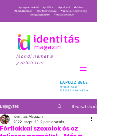
#programajánló
#politika
#podcast
#videó
#LadyDömper
#történetihónap
#szexuálisegészség
#magdiagőzben
#macskamedve
Mondj nemet a
gyűlöletre!
LAPOZZ BELE
NYOMTATOTT
MAGAZINJAINKBA
Regisztráció
Bejegyzés
Identitás Magazin
2022. szept. 23.
2 perc olvasás
Férfiakkal szexelek és ez