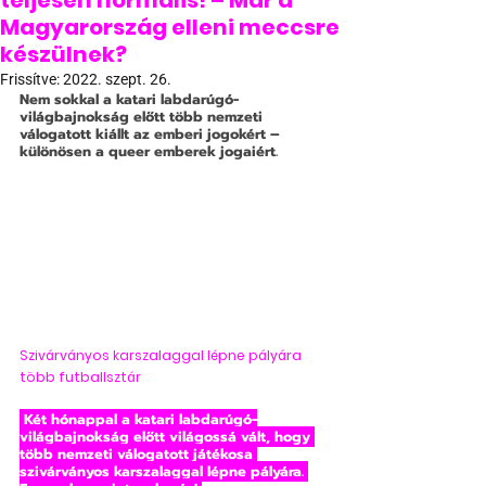
teljesen normális! – Már a
Magyarország elleni meccsre
készülnek?
Frissítve:
2022. szept. 26.
Nem sokkal a katari labdarúgó-
világbajnokság előtt több nemzeti 
válogatott kiállt az emberi jogokért – 
különösen a queer emberek jogaiért.
Szivárványos karszalaggal lépne pályára 
több futballsztár
 Két hónappal a katari labdarúgó-
világbajnokság előtt világossá vált, hogy 
több nemzeti válogatott játékosa 
szivárványos karszalaggal lépne pályára. 