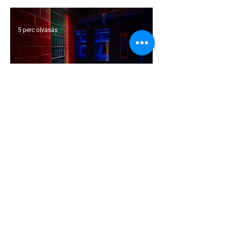
5 perc olvasás
A cruising alaprajza - Építészeti
irányelvek a vágy maximalizálására
1 perc olvasás
Jonathan Bailey új szerepben tér
vissza
2 perc olvasás