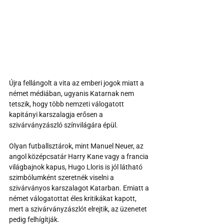
Újra fellángolt a vita az emberi jogok miatt a 
német médiában, ugyanis Katarnak nem 
tetszik, hogy több nemzeti válogatott 
kapitányi karszalagja erősen a 
szivárványzászló színvilágára épül.
Olyan futballsztárok, mint Manuel Neuer, az 
angol középcsatár Harry Kane vagy a francia 
világbajnok kapus, Hugo Lloris is jól látható 
szimbólumként szeretnék viselni a 
szivárványos karszalagot Katarban. Emiatt a 
német válogatottat éles kritikákat kapott, 
mert a szivárványzászlót elrejtik, az üzenetet 
pedig felhígítják.