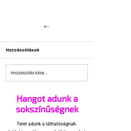
Hozzászólások
Hozzászólás írása...
Meleg rendőr okozott
Majdnem eláju
feltűnést Torontóban
műsorvezető,
meglátta élet
Hangot adunk a
legnagyobb f
sokszínűségnek
Teret adunk a láthatóságnak.