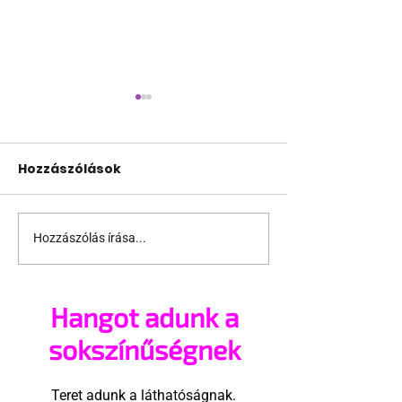
Hozzászólások
Hozzászólás írása...
Nem érti Margaret
David Beckh
Court, hogy miért
elkötelezetts
„zaklatják” melegek
Katar
Hangot adunk a
reklámarcak
szintet lépett
sokszínűségnek
Teret adunk a láthatóságnak.