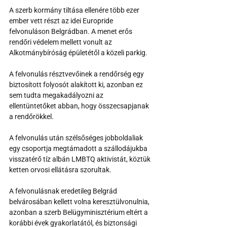
A szerb kormány tiltása ellenére több ezer 
ember vett részt az idei Europride 
felvonuláson Belgrádban. A menet erős 
rendőri védelem mellett vonult az 
Alkotmánybíróság épületétől a közeli parkig.
A felvonulás résztvevőinek a rendőrség egy 
biztosított folyosót alakított ki, azonban ez 
sem tudta megakadályozni az 
ellentüntetőket abban, hogy összecsapjanak 
a rendőrökkel.
A felvonulás után szélsőséges jobboldaliak 
egy csoportja megtámadott a szállodájukba 
visszatérő tíz albán LMBTQ aktivistát, köztük 
ketten orvosi ellátásra szorultak.
A felvonulásnak eredetileg Belgrád 
belvárosában kellett volna keresztülvonulnia, 
azonban a szerb Belügyminisztérium eltért a 
korábbi évek gyakorlatától, és biztonsági 