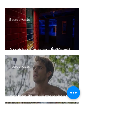
5 perc olvasás
A cruising alaprajza - Építészeti
irányelvek a vágy maximalizálására
1 perc olvasás
Jonathan Bailey új szerepben tér
vissza
2 perc olvasás