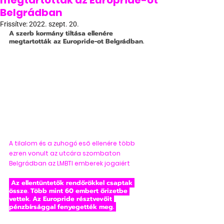
megtartották az Europride-ot
Belgrádban
Frissítve:
2022. szept. 20.
A szerb kormány tiltása ellenére 
megtartották az Europride-ot Belgrádban. 
A tilalom és a zuhogó eső ellenére több 
ezren vonult az utcára szombaton 
Belgrádban az LMBTI emberek jogaiért
 Az ellentüntetők rendőrökkel csaptak 
össze. Több mint 60 embert őrizetbe 
vettek. Az Europride résztvevőit 
pénzbírsággal fenyegették meg. 