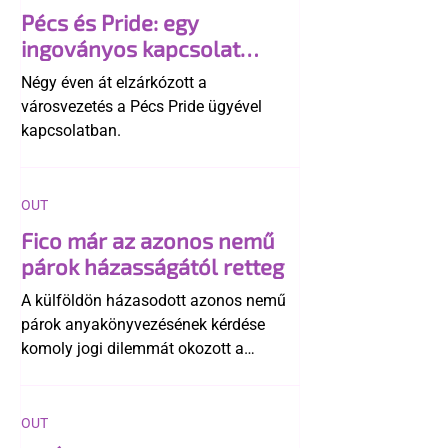
Pécs és Pride: egy
ingoványos kapcsolat
története
Négy éven át elzárkózott a
városvezetés a Pécs Pride ügyével
kapcsolatban.
OUT
Fico már az azonos nemű
párok házasságától retteg
A külföldön házasodott azonos nemű
párok anyakönyvezésének kérdése
komoly jogi dilemmát okozott a
szlovák belügynek, miközben Robert
Fico szerint az alkotmány
egyértelműen tiltja a házasságuk
OUT
elismerését. Közben az ellenzéken belül