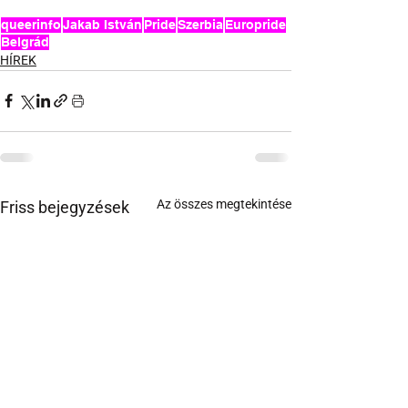
queerinfo
Jakab István
Pride
Szerbia
Europride
Belgrád
HÍREK
Az összes megtekintése
Friss bejegyzések