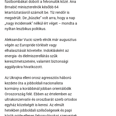
füstbombákat dobott a felvonulók közé. Ana 
Brnabić miniszterelnök később 64 
letartóztatásról számolt be. Tíz rendőr is 
megsérült. De „büszke” volt arra, hogy a nap 
„nagy incidensek” nélkül ért véget – mondta a 
nyíltan leszbikus politikus.
Aleksandar Vucic szerb elnök már augusztus 
végén az Europride törlését vagy 
elhalasztását követelte. Indoklásként az 
energia- és élelmiszerellátás szűk 
keresztmetszeteire, valamint biztonsági 
aggályokra hivatkozott.
Az Ukrajna elleni orosz agressziós háború 
kezdete óta a jobboldali nacionalista 
kormány a korábbinál jobban orientálódik 
Oroszország felé. Ebben az értelemben az 
ultrakonzervatív és oroszbarát szerb ortodox 
egyház közelségét is keresi. Az elmúlt 
hetekben jobboldali szélsőségesek és papi 
körök pride-ellenes felvonulásokat szerveztek.