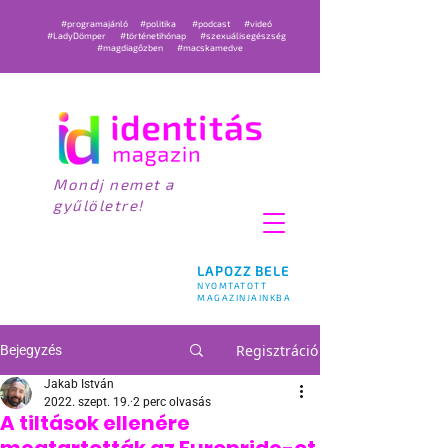
#programajánló
#politika
#podcast
#videó
#LadyDömper
#történetihónap
#szexuálisegészség
#magdiagőzben
#macskamedve
Mondj nemet a
gyűlöletre!
LAPOZZ BELE
NYOMTATOTT
MAGAZINJAINKBA
Regisztráció
Bejegyzés
Jakab István
2022. szept. 19.
2 perc olvasás
A tiltások ellenére