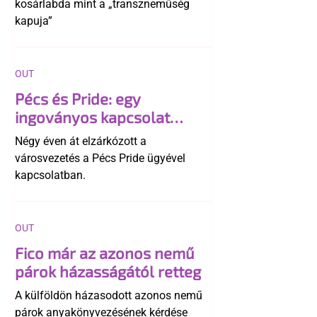
kosárlabda mint a „transzneműség
kapuja”
OUT
Pécs és Pride: egy
ingoványos kapcsolat
története
Négy éven át elzárkózott a
városvezetés a Pécs Pride ügyével
kapcsolatban.
OUT
Fico már az azonos nemű
párok házasságától retteg
A külföldön házasodott azonos nemű
párok anyakönyvezésének kérdése