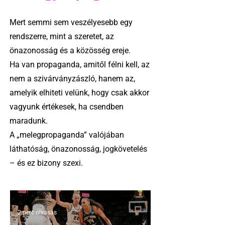
Mert semmi sem veszélyesebb egy
rendszerre, mint a szeretet, az
önazonosság és a közösség ereje.
Ha van propaganda, amitől félni kell, az
nem a szivárványzászló, hanem az,
amelyik elhiteti velünk, hogy csak akkor
vagyunk értékesek, ha csendben
maradunk.
A „melegpropaganda” valójában
láthatóság, önazonosság, jogkövetelés
– és ez bizony szexi.
2 perc olvasás