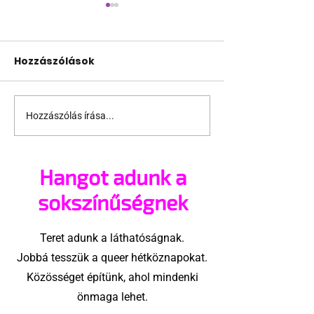
Hozzászólások
Hozzászólás írása...
Lopják a
A fekete férfi
szivárványpadokat
taroltak vas
Bécsben
éjszaka?
Hangot adunk a
sokszínűségnek
Teret adunk a láthatóságnak.
Jobbá tesszük a queer hétköznapokat.
Közösséget építünk, ahol mindenki
önmaga lehet.