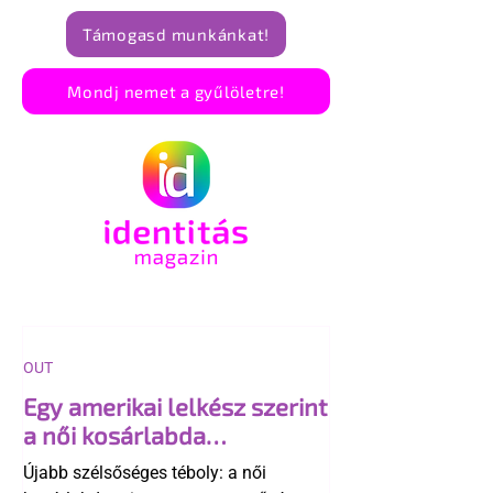
Támogasd munkánkat!
Mondj nemet a gyűlöletre!
OUT
Egy amerikai lelkész szerint
a női kosárlabda
transzneműséghez vezet
Újabb szélsőséges téboly: a női