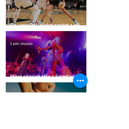
Egy amerikai lelkész szerint a női
kosárlabda transzneműséghez vezet
2 perc olvasás
Miket nézzünk idén a Sziget queer
sátrában?
2 perc olvasás
A mellrákszűrésről senki sem beszél a