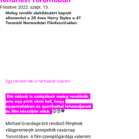
feltűnést Torontóban
Frissítve:
2022. szept. 13.
Meleg rendőr alakításáért kapott 
elismerést a 28 éves Harry Styles a 47. 
Torontói Nemzetközi Filmfesztiválon.
Egy rendőr aki a férfiakat szereti
 Bár nálunk is szolgálnak meleg rendőrök, 
arra egy picit várni kell, hogy 
egyenruhában és gumibottal felvonuljanak 
és film készüljön róluk  
😉😙💖
Michael Grandage brit rendező filmjének 
világpremierjét ünnepelték vasárnap 
Torontóban. A film szereplőgárdája valamint 