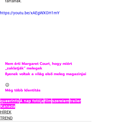
tartanak. 
https://youtu.be/xAEgWXOH1mY
Nem érti Margaret Court, hogy miért 
„zaklatják” melegek
Ilyenek voltak a világ első meleg magazinjai
😉
Még több Identitás
queerinfo
A nap fotója
film
szerelem
trailer
Kanada
HÍREK
TREND