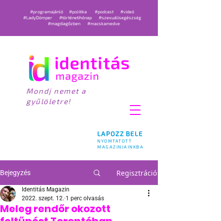
#programajánló
#politika
#podcast
#videó
#LadyDömper
#történetihónap
#szexuálisegészség
#magdiagőzben
#macskamedve
Mondj nemet a
gyűlöletre!
LAPOZZ BELE
NYOMTATOTT
MAGAZINJAINKBA
Regisztráció
Bejegyzés
Identitás Magazin
2022. szept. 12.
1 perc olvasás
Meleg rendőr okozott