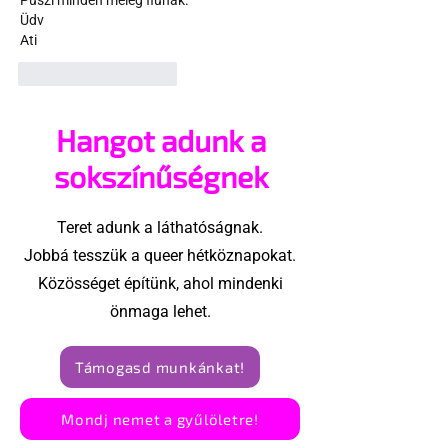
Puszi minden meleg fiúnak.
Üdv
Ati
Kedvelés
Válasz
Hangot adunk a
sokszínűségnek
Teret adunk a láthatóságnak.
Jobbá tesszük a queer hétköznapokat.
Közösséget építünk, ahol mindenki
önmaga lehet.
Támogasd munkánkat!
Mondj nemet a gyűlöletre!