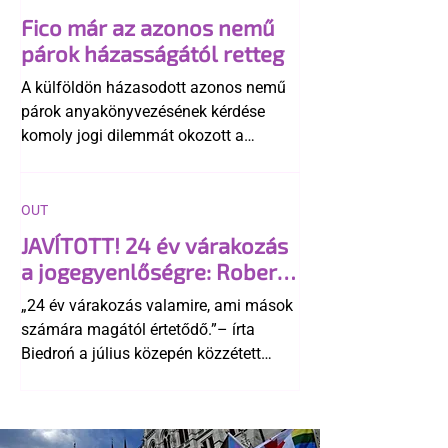
Fico már az azonos nemű
párok házasságától retteg
A külföldön házasodott azonos nemű
párok anyakönyvezésének kérdése
komoly jogi dilemmát okozott a
szlovák belügynek, miközben Robert
Fico szerint az alkotmány
egyértelműen tiltja a házasságuk
OUT
elismerését. Közben az ellenzéken belül
JAVÍTOTT! 24 év várakozás
is vita robbant ki arról, hogy vissza
a jogegyenlőségre: Robert
kellene-e vonni a kormány konzervatív
Biedroń megindító üzenete
alkotmánymódosítását
„24 év várakozás valamire, ami mások
a lengyel bejegyzett
számára magától értetődő.”– írta
élettársi kapcsolatokért
Biedroń a július közepén közzétett
bejegyzésben.