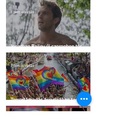
1 perc olvasás
Jonathan Bailey új szerepben tér
vissza
2 perc olvasás
Terrortámadás árnyékában tartják az
idei WorldPride-ot Amszterdamban
1 perc olvasás