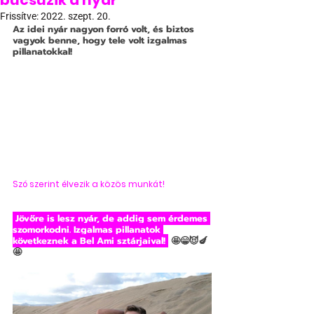
búcsúzik a nyár
Frissítve:
2022. szept. 20.
Az idei nyár nagyon forró volt, és biztos 
vagyok benne, hogy tele volt izgalmas 
pillanatokkal! 
Szó szerint élvezik a közös munkát! 
 Jövőre is lesz nyár, de addig sem érdemes 
szomorkodni. Izgalmas pillanatok 
következnek a Bel Ami sztárjaival! 
🤩😁😈🍆
🤩