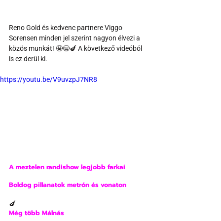
Reno Gold és kedvenc partnere Viggo 
Sorensen minden jel szerint nagyon élvezi a 
közös munkát! 🤩😁🍆 A következő videóból 
is ez derül ki.
https://youtu.be/V9uvzpJ7NR8
A meztelen randishow legjobb farkai
Boldog pillanatok metrón és vonaton
🍆
Még több Málnás