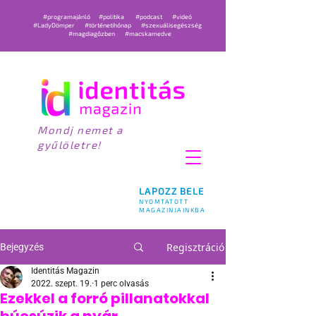
#programajánló
#politika
#podcast
#videó
#LadyDömper
#történetihónap
#szexuálisegészség
#magdiagőzben
#macskamedve
Mondj nemet a
gyűlöletre!
LAPOZZ BELE
NYOMTATOTT
MAGAZINJAINKBA
Regisztráció
Bejegyzés
Identitás Magazin
2022. szept. 19.
1 perc olvasás
Ezekkel a forró pillanatokkal