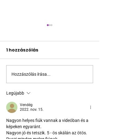
1 hozzászólás
Hozzászólás írása...
Ilyen lenne a meleg
Az időutazó f
Baywatch?
sorozat mezt
pillanatai
Legújabb
Vendég
2022. nov. 15.
Nagyon helyes fiúk vannak a videóban és a 
képeken egyaránt.
Nagyon jó és tetszik. 5 - ös skálán az ötös.