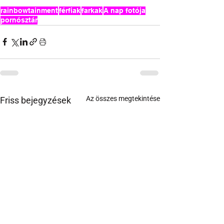
rainbowtainment
férfiak
farkak
A nap fotója
pornósztár
Az összes megtekintése
Friss bejegyzések