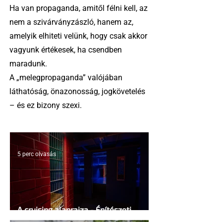
Ha van propaganda, amitől félni kell, az
nem a szivárványzászló, hanem az,
amelyik elhiteti velünk, hogy csak akkor
vagyunk értékesek, ha csendben
maradunk.
A „melegpropaganda” valójában
láthatóság, önazonosság, jogkövetelés
– és ez bizony szexi.
5 perc olvasás
A cruising alaprajza - Építészeti
irányelvek a vágy maximalizálására