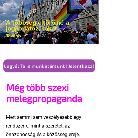
A többség eltörölné a
jogkorlátozásokat
Tovább
Legyél Te is munkatársunk! Jelentkezz!
Még több szexi
melegpropaganda
Mert semmi sem veszélyesebb egy
rendszerre, mint a szeretet, az
önazonosság és a közösség ereje.