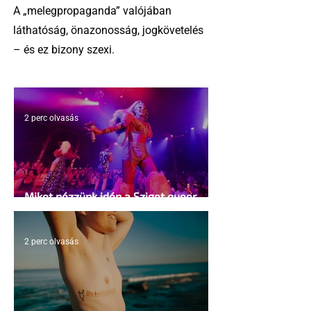
A „melegpropaganda” valójában
láthatóság, önazonosság, jogkövetelés
– és ez bizony szexi.
2 perc olvasás
Miket nézzünk idén a Sziget queer
sátrában?
2 perc olvasás