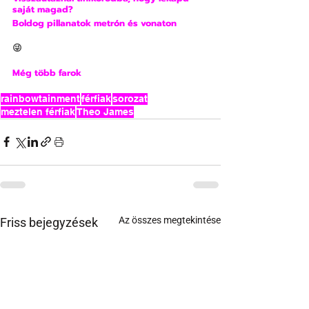
saját magad?
Boldog pillanatok metrón és vonaton
😜
Még több farok
rainbowtainment
férfiak
sorozat
meztelen férfiak
Theo James
Az összes megtekintése
Friss bejegyzések