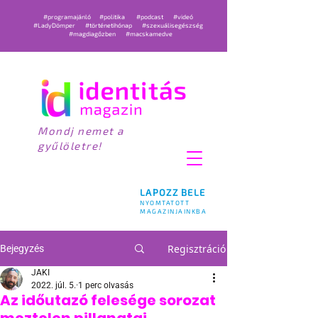
#programajánló
#politika
#podcast
#videó
#LadyDömper
#történetihónap
#szexuálisegészség
#magdiagőzben
#macskamedve
Mondj nemet a
gyűlöletre!
LAPOZZ BELE
NYOMTATOTT
MAGAZINJAINKBA
Regisztráció
Bejegyzés
JAKI
2022. júl. 5.
1 perc olvasás
Az időutazó felesége sorozat