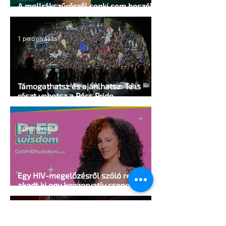
A mellrákszűrésről senki sem beszél a
mellkasi műtétek után - pedig kellene
1 perc olvasás
Támogathatsz és ajánlhatsz: Te is
részt vehetsz a Pécs Pride
megvalósításában
1 perc olvasás
Egy HIV-megelőzésről szóló reklámon
akadt ki egy konzervatív csoport az
Egyesült Államokban
5 perc olvasás