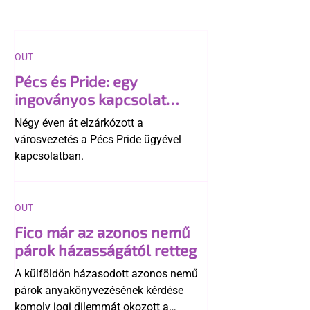
OUT
Pécs és Pride: egy
ingoványos kapcsolat
története
Négy éven át elzárkózott a
városvezetés a Pécs Pride ügyével
kapcsolatban.
OUT
Fico már az azonos nemű
párok házasságától retteg
A külföldön házasodott azonos nemű
párok anyakönyvezésének kérdése
komoly jogi dilemmát okozott a