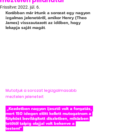
meztelen pillanatai
Frissítve:
2022. júl. 6.
Korábban már írtunk a sorozat egy nagyon 
izgalmas jelenetéről, amikor Henry (Theo 
James) visszautazott az időben, hogy 
lekapja saját magát. 
Mutatjuk a sorozat legizgalmasabb 
meztelen jeleneteit
 „Kezdetben nagyon ijesztő volt a forgatás, 
mert 150 idegen előtt kellett mutogatnom a 
fütyköst bevilágított díszletben, miközben 
tetőtől talpig olajjal volt bekenve a 
testem!” 