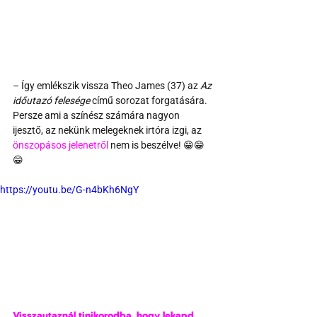
– Így emlékszik vissza Theo James (37) az 
Az 
időutazó felesége
 című sorozat forgatására. 
Persze ami a színész számára nagyon 
ijesztő, az nekünk melegeknek irtóra izgi, az 
önszopásos jelenetről
 nem is beszélve! 😁😁
😁
https://youtu.be/G-n4bKh6NgY
Visszautaznál tinikorodba, hogy lekapd 