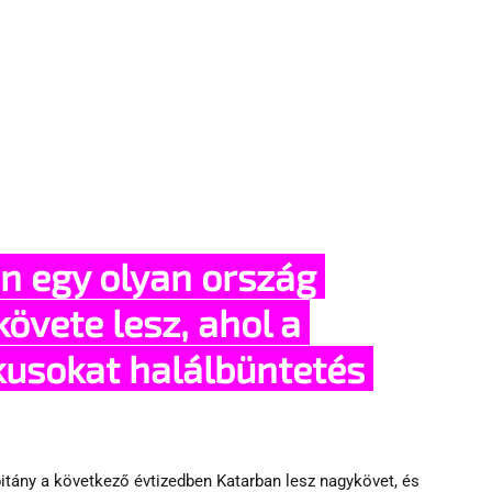
n egy olyan ország 
övete lesz, ahol a 
kusokat halálbüntetés 
pitány a következő évtizedben Katarban lesz nagykövet, és 