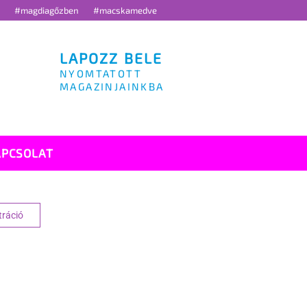
g
#magdiagőzben
#macskamedve
LAPOZZ BELE
NYOMTATOTT
MAGAZINJAINKBA
APCSOLAT
tráció