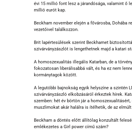
évi 15 millió font lesz a járandósága, valamint ő 
millió eurót kap.
Beckham november elején a fővárosba, Dohába rep
vezetőivel találkozzon.
Brit lapértesülések szerint Beckhamet biztosított
szivárványzászlót is lengethetnek majd a katari s
A homoszexualitás illegális Katarban, de a törv
fokozatosan liberálisabbá vált, és ha ez nem lenne 
kormánytagok között.
A legutóbbi bajnokság egyik helyszíne a szintén L
szivárványzászló elkobzásáról érkeztek hírek. K
szemben: hét év börtön jár a homoszexualitásért, 
muszlimokat akár halálra is ítélhetik, de az elmúl
Beckham a döntés előtt állítólag konzultált feleség
emlékezetes a Girl power című szám?