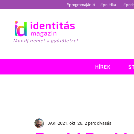
#programajánló
#politika
#pod
Mondj nemet a gyűlöletre!
HÍREK
S
JAKI
2021. okt. 26.
2 perc olvasás