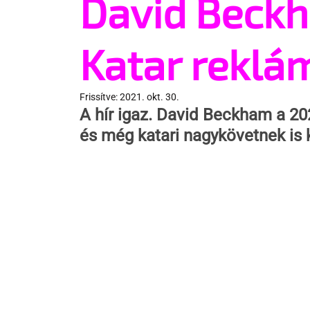
David Beck
Katar reklá
Frissítve:
2021. okt. 30.
A hír igaz. David Beckham a 202
és még katari nagykövetnek is 