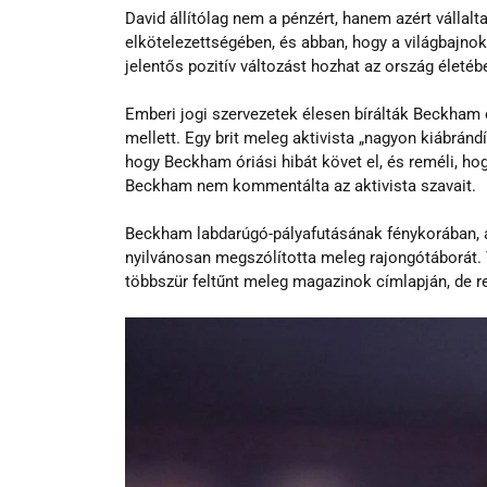
David állítólag nem a pénzért, hanem azért vállalta
elkötelezettségében, és abban, hogy a világbajno
jelentős pozitív változást hozhat az ország életéb
Emberi jogi szervezetek élesen bírálták Beckham e
mellett. Egy brit meleg aktivista „nagyon kiábrándí
hogy Beckham óriási hibát követ el, és reméli, h
Beckham nem kommentálta az aktivista szavait.
Beckham labdarúgó-pályafutásának fénykorában, a
nyilvánosan megszólította meleg rajongótáborát. 
többszür feltűnt meleg magazinok címlapján, de re