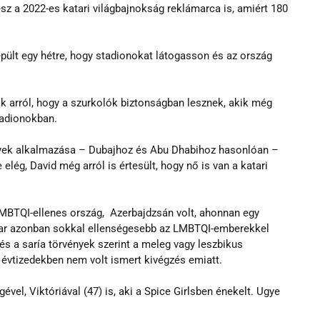
lesz a 2022-es katari világbajnokság reklámarca is, amiért 180 
ült egy hétre, hogy stadionokat látogasson és az ország 
ák arról, hogy a szurkolók biztonságban lesznek, akik még 
tadionokban.
ények alkalmazása – Dubajhoz és Abu Dhabihoz hasonlóan – 
elég, David még arról is értesült, hogy nő is van a katari 
MBTQI-ellenes ország,  Azerbajdzsán volt, ahonnan egy 
atar azonban sokkal ellenségesebb az LMBTQI-emberekkel 
és a saría törvények szerint a meleg vagy leszbikus 
t évtizedekben nem volt ismert kivégzés emiatt.
ével, Viktóriával (47) is, aki a Spice Girlsben énekelt. Ugye 