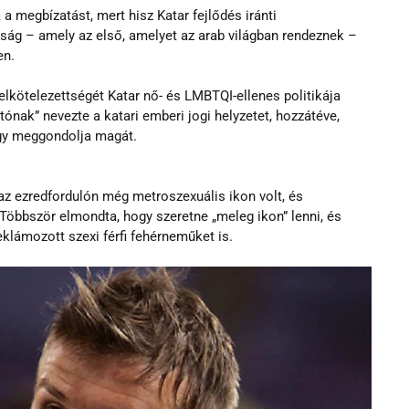
 a megbízatást, mert hisz Katar fejlődés iránti 
kság – amely az első, amelyet az arab világban rendeznek – 
en.
lkötelezettségét Katar nő- és LMBTQI-ellenes politikája 
tónak” nevezte a katari emberi jogi helyzetet, hozzátéve, 
ogy meggondolja magát.
z ezredfordulón még metroszexuális ikon volt, és 
Többször elmondta, hogy szeretne „meleg ikon” lenni, és 
klámozott szexi férfi fehérneműket is.