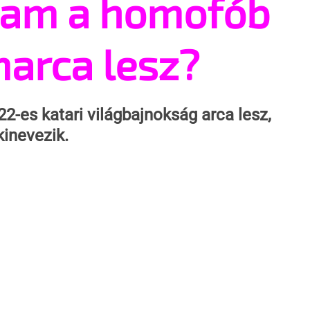
ham a homofób
marca lesz?
2-es katari világbajnokság arca lesz, 
kinevezik.